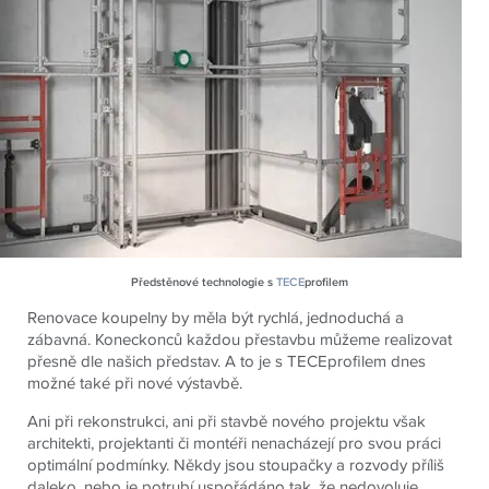
Předstěnové technologie s
TECE
profilem
Renovace koupelny by měla být rychlá, jednoduchá a
zábavná. Koneckonců každou přestavbu můžeme realizovat
přesně dle našich představ. A to je s TECEprofilem dnes
možné také při nové výstavbě.
Ani při rekonstrukci, ani při stavbě nového projektu však
architekti, projektanti či montéři nenacházejí pro svou práci
optimální podmínky. Někdy jsou stoupačky a rozvody příliš
daleko, nebo je potrubí uspořádáno tak, že nedovoluje