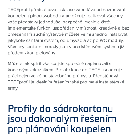
TECE
profil předstěnová instalace vám dává při navrhování
koupelen úplnou svobodu a umožňuje realizovat všechny
vaše představy jednoduše, bezpečně, rychle a čistě.
Implementujte funkční uspořádání v místnosti kreativně a bez
omezení! Při suché výstavbě můžete velmi snadno instalovat
jakýkoliv sanitární systém, od umyvadla až po WC moduly.
Všechny sanitární moduly jsou v předstěnovém systému již
předem zkompletovány.
Můžete tak splnit vše, co jste společně naplánovali s
koncovým zákazníkem. Prefabrikace od
TECE
usnadňuje
práci nejen velkému stavebnímu průmyslu. Předstěnový
TECE
profil je ideálním řešením také pro malé instalatérské
firmy.
Profily do sádrokartonu
jsou dokonalým řešením
pro plánování koupelen