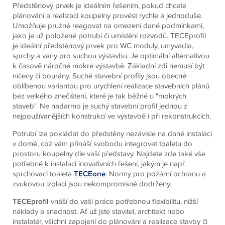
Předstěnový prvek je ideálním řešením, pokud chcete
plánování a realizaci koupelny provést rychle a jednoduše.
Umožňuje pružně reagovat na omezení dané podmínkami,
jako je už položené potrubí či umístění rozvodů.
TECE
profil
je ideální předstěnový prvek pro WC moduly, umyvadla,
sprchy a vany pro suchou výstavbu. Je optimální alternativou
k časově náročné mokré výstavbě. Základní zdi nemusí být
ničeny či bourány. Suché stavební profily jsou obecně
oblíbenou variantou pro urychlení realizace stavebních plánů
bez velkého znečištení, které je tak běžné u "mokrých
staveb". Ne nadarmo je suchý stavební profil jednou z
nejpoužívanějších konstrukcí ve výstavbě i při rekonstrukcích.
Potrubí lze pokládat do předstěny nezávisle na dané instalaci
v domě, což vám přináší svobodu integrovat toaletu do
prostoru koupelny dle vaší představy. Najdete zde také vše
potřebné k instalaci inovativních řešení, jakým je např.
sprchovací toaleta
TECEone
. Normy pro požární ochranu a
zvukovou izolaci jsou nekompromisně dodrženy.
TECEprofil
vnáší do vaší práce potřebnou flexibilitu, nižší
náklady a snadnost. Ať už jste stavitel, architekt nebo
instalatér, všichni zapojení do plánování a realizace stavby či