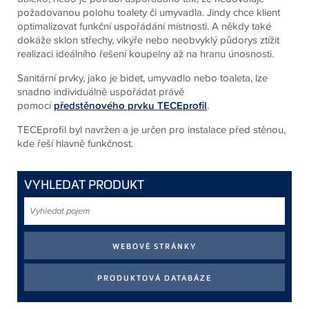
požadovanou polohu toalety či umyvadla. Jindy chce klient
optimalizovat funkční uspořádání místnosti. A někdy také
dokáže sklon střechy, vikýře nebo neobvyklý půdorys ztížit
realizaci ideálního řešení koupelny až na hranu únosnosti.
Sanitární prvky, jako je bidet, umyvadlo nebo toaleta, lze
snadno individuálně uspořádat právě
pomocí
předstěnového prvku TECEprofil
.
TECEprofil byl navržen a je určen pro instalace před stěnou,
kde řeší hlavně funkčnost.
VYHLEDAT PRODUKT
Vyhledat
pojem