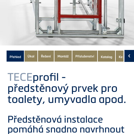
Subnavigation
‹
Úkol
Řešení
Montáž
Příslušenství
Přehled
Katalog
Ke stažen
of
current
TECE
profil -
Product
předstěnový prvek pro
toalety, umyvadla apod.
Předstěnová instalace
pomáhá snadno navrhnout