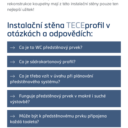
rekonstrukce koupelny mají z této instalační stěny pouze ten
nejlepší užitek!
Instalační stěna
TECE
profil v
otázkách a odpovědích:
Co je to WC předstěnový prvek?
Předstěnový prvek toalety se skládá z robustního
Co je sádrokartonový profil?
kovového rámu, který má v sobě integrovaný WC modul
se splachovací nádržkou.
Sádrokartonové profily jsou trubky pro konstrukci
Co je třeba vzít v úvahu při plánování
nenosných příček, ve kterých lze mimo jiné použít i
předstěnového systému?
odpovídající sanitární moduly.
Předstěnový systém je obvykle vhodný pro každou
Funguje předstěnový prvek v mokré i suché
koupelnovou instalaci. Při plánování je však třeba nejprve
výstavbě?
zvážit přesné uspořádání základních sanitárních elementů
jako je WC, umyvadlo, sprcha či vana.
K dispozici jsou různé varianty předstěnových prvků.
Může být k předstěnovému prvku připojena
Suché stavební prvky TECE jsou konstrukčně
každá toaleta?
samonosné a lze je použít i pro instalaci do mokré