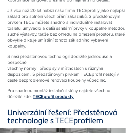
Již více než 20 let nabízí naše firma TECEprofily jako nejlepší
základ pro splnění všech přání zákazníků. S předstěnovým
prvkem TECE můžete snadno a individuálně instalovat
toaletu, umyvadlo a další sanitární prvky v koupelně metodou
suché výstavby, takže bez ohledu na omezení prostoru, které
obvykle diktuje umístění tohoto základního vybavení
koupelny.
S naší předstěnovou technologií dodržíte jednoduše a
bezpečně
všechny normy i předpisy v místnostech s různými
dispozicemi. S předstěnovým prvkem TECEprofil nestojí v
cestě bezproblémové renovaci koupelny vůbec nic.
Pro snadnou montáž instalační stěny najdete všechno
důležité zde:
TECEprofil produkty
Univerzální řešení: Předstěnová
technologie s
TECE
profilem