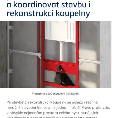
a koordinovat stavbu i
rekonstrukci koupelny
Předstěna s WC modulem
TECE
profil
Při stavbě či rekonstrukci koupelny se schází všechna
náročná stavební řemesla na jednom místě. Právě proto zde,
v obvykle nejmenším prostoru celého bytu, musí jejich
koordinace fungovat přesně a do nejmenšího detailu.