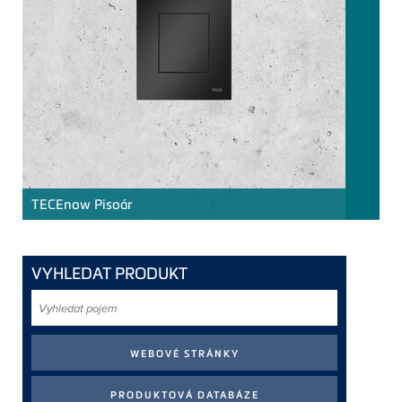
TECE
now Pisoár
VYHLEDAT PRODUKT
Vyhledat
pojem