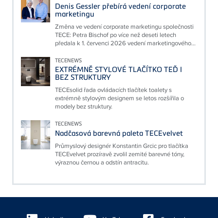
Denis Gessler přebírá vedení corporate
marketingu
Změna ve vedení corporate marketingu společnosti
TECE: Petra Bischof po více než deseti letech
předala k 1. červenci 2026 vedení marketingového...
TECENEWS
EXTRÉMNĚ STYLOVÉ TLAČÍTKO TEĎ I
BEZ STRUKTURY
TECEsolid řada ovládacích tlačítek toalety s
extrémně stylovým designem se letos rozšířila o
modely bez struktury.
TECENEWS
Nadčasová barevná paleta TECEvelvet
Průmyslový designér Konstantin Grcic pro tlačítka
TECEvelvet prozíravě zvolil zemité barevné tóny,
výraznou černou a odstín antracitu.
Floating