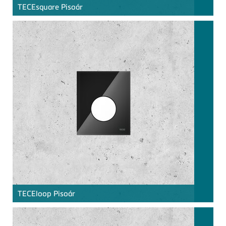
TECE
square Pisoár
TECE
loop Pisoár