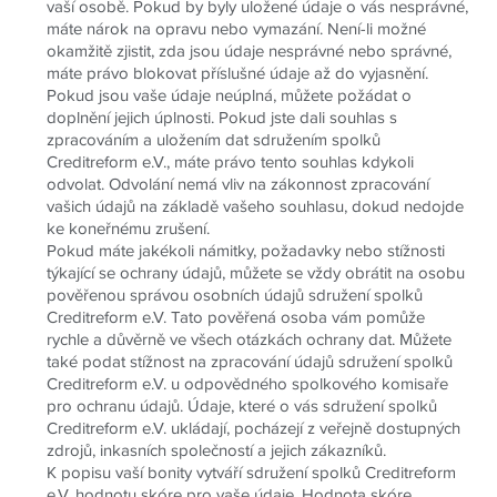
vaší osobě. Pokud by byly uložené údaje o vás nesprávné,
máte nárok na opravu nebo vymazání. Není-li možné
okamžitě zjistit, zda jsou údaje nesprávné nebo správné,
máte právo blokovat příslušné údaje až do vyjasnění.
Pokud jsou vaše údaje neúplná, můžete požádat o
doplnění jejich úplnosti. Pokud jste dali souhlas s
zpracováním a uložením dat sdružením spolků
Creditreform e.V., máte právo tento souhlas kdykoli
odvolat. Odvolání nemá vliv na zákonnost zpracování
vašich údajů na základě vašeho souhlasu, dokud nedojde
ke koneřnému zrušení.
Pokud máte jakékoli námitky, požadavky nebo stížnosti
týkající se ochrany údajů, můžete se vždy obrátit na osobu
pověřenou správou osobních údajů sdružení spolků
Creditreform e.V. Tato pověřená osoba vám pomůže
rychle a důvěrně ve všech otázkách ochrany dat. Můžete
také podat stížnost na zpracování údajů sdružení spolků
Creditreform e.V. u odpovědného spolkového komisaře
pro ochranu údajů. Údaje, které o vás sdružení spolků
Creditreform e.V. ukládají, pocházejí z veřejně dostupných
zdrojů, inkasních společností a jejich zákazníků.
K popisu vaší bonity vytváří sdružení spolků Creditreform
e.V. hodnotu skóre pro vaše údaje. Hodnota skóre