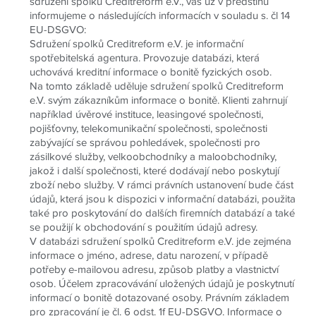
sdružení spolků Creditreform e.V., vás už v předstihu
informujeme o následujících informacích v souladu s. čl 14
EU-DSGVO:
Sdružení spolků Creditreform e.V. je informační
spotřebitelská agentura. Provozuje databázi, která
uchovává kreditní informace o bonitě fyzických osob.
Na tomto základě uděluje sdružení spolků Creditreform
e.V. svým zákazníkům informace o bonitě. Klienti zahrnují
například úvěrové instituce, leasingové společnosti,
pojišťovny, telekomunikační společnosti, společnosti
zabývající se správou pohledávek, společnosti pro
zásilkové služby, velkoobchodníky a maloobchodníky,
jakož i další společnosti, které dodávají nebo poskytují
zboží nebo služby. V rámci právních ustanovení bude část
údajů, která jsou k dispozici v informační databázi, použita
také pro poskytování do dalších firemních databází a také
se použijí k obchodování s použitím údajů adresy.
V databázi sdružení spolků Creditreform e.V. jde zejména
informace o jméno, adrese, datu narození, v případě
potřeby e-mailovou adresu, způsob platby a vlastnictví
osob. Účelem zpracovávání uložených údajů je poskytnutí
informací o bonitě dotazované osoby. Právním základem
pro zpracování je čl. 6 odst. 1f EU-DSGVO. Informace o