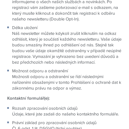
informujeme o všech našich službách a novinkách. Po
registraci vám zašleme potvrzovací e-mail s odkazem, na
který musíte kliknout a dokončit tak registraci k odběru
našeho newsletteru (Double Opt-In).
Délka uložení
Náš newsletter můžete kdykoli zrušit kliknutím na odkaz
odhlásit, který je součástí každého newsletteru. Vaše údaje
budou smazány ihned po odhlášení od nás. Stejně tak
budou vaše údaje okamžitě odstraněny v případě neúplné
registrace. Vymazání je vyhrazeno bez uvedení důvodů a
bez předchozích nebo následných informací.
Možnost odporu a odstranění
Možnosti odporu a odstranění se řídí následnými
nařízeními obsaženými v tomto Prohlášení o ochraně dat k
zákonnému právu na odpor a výmaz.
Kontaktní formulář(e):
Rozsah zpracování osobních údajů
Údaje, které jste zadali do našeho kontaktního formuláře.
Právní základ pro zpracování osobních údajů
Čl. 6 odst. 1 lit. DSGVO (tichý souhlas)