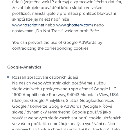
údajů (zejména vaší IP adresy) a zpracování těchto dat tím,
že zablokujete provádění kódu skriptu ve vašem
prohlížeči, nainstalujete v prohlížeči prohlížeč blokování
skriptů (lze jej nalézt např. níže
www.noscript.net
nebo
www.ghostery.com
) nebo
nastavením „Do Not Track“ vašeho prohlížeče.
You can prevent the use of Google AdWords by
contradicting the corresponding cookies.
Google-Analytics
Rozsah zpracování osobních údajů
Na našich webových stránkách používáme službu
sledování webu poskytovanou společností Google LLC,
1600 Amphitheatre Parkway, 94043 Mountain View, USA
(dále jen: Google Analytika). Služba Googleadservices
Google / konverze Google AdWords (Google klíčová
slova) / dynamický remarketing Google používá jako
součást webových sledovacích souborů cookie uložených
ve vašem počítači a umožňuje analýzu využívání našich
webových stránek a chování surfování (tzv. tracking). Tuto