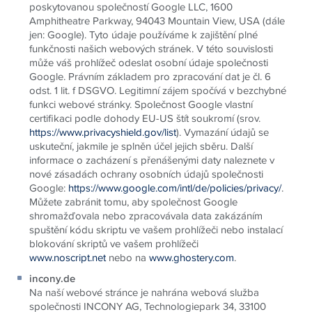
poskytovanou společností Google LLC, 1600
Amphitheatre Parkway, 94043 Mountain View, USA (dále
jen: Google). Tyto údaje používáme k zajištění plné
funkčnosti našich webových stránek. V této souvislosti
může váš prohlížeč odeslat osobní údaje společnosti
Google. Právním základem pro zpracování dat je čl. 6
odst. 1 lit. f DSGVO. Legitimní zájem spočívá v bezchybné
funkci webové stránky. Společnost Google vlastní
certifikaci podle dohody EU-US štít soukromí (srov.
https://www.privacyshield.gov/list
). Vymazání údajů se
uskuteční, jakmile je splněn účel jejich sběru. Další
informace o zacházení s přenášenými daty naleznete v
nové zásadách ochrany osobních údajů společnosti
Google:
https://www.google.com/intl/de/policies/privacy/
.
Můžete zabránit tomu, aby společnost Google
shromažďovala nebo zpracovávala data zakázáním
spuštění kódu skriptu ve vašem prohlížeči nebo instalací
blokování skriptů ve vašem prohlížeči
www.noscript.net
nebo na
www.ghostery.com
.
incony.de
Na naší webové stránce je nahrána webová služba
společnosti INCONY AG, Technologiepark 34, 33100