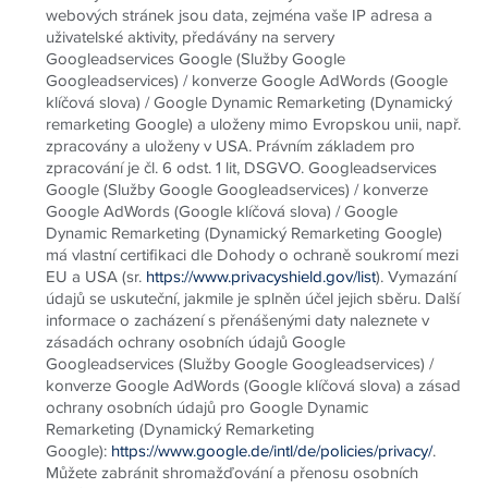
webových stránek jsou data, zejména vaše IP adresa a
uživatelské aktivity, předávány na servery
Googleadservices Google (Služby Google
Googleadservices) / konverze Google AdWords (Google
klíčová slova) / Google Dynamic Remarketing (Dynamický
remarketing Google) a uloženy mimo Evropskou unii, např.
zpracovány a uloženy v USA. Právním základem pro
zpracování je čl. 6 odst. 1 lit, DSGVO. Googleadservices
Google (Služby Google Googleadservices) / konverze
Google AdWords (Google klíčová slova) / Google
Dynamic Remarketing (Dynamický Remarketing Google)
má vlastní certifikaci dle Dohody o ochraně soukromí mezi
EU a USA (sr.
https://www.privacyshield.gov/list
). Vymazání
údajů se uskuteční, jakmile je splněn účel jejich sběru. Další
informace o zacházení s přenášenými daty naleznete v
zásadách ochrany osobních údajů Google
Googleadservices (Služby Google Googleadservices) /
konverze Google AdWords (Google klíčová slova) a zásad
ochrany osobních údajů pro Google Dynamic
Remarketing (Dynamický Remarketing
Google):
https://www.google.de/intl/de/policies/privacy/
.
Můžete zabránit shromažďování a přenosu osobních