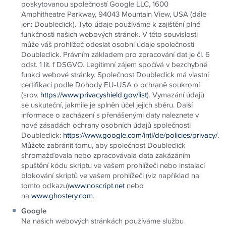
poskytovanou společností Google LLC, 1600
Amphitheatre Parkway, 94043 Mountain View, USA (dále
jen: Doubleclick). Tyto údaje používáme k zajištění plné
funkčnosti našich webových stránek. V této souvislosti
může váš prohlížeč odeslat osobní údaje společnosti
Doubleclick. Právním základem pro zpracování dat je čl. 6
odst. 1 lit. f DSGVO. Legitimní zájem spočívá v bezchybné
funkci webové stránky. Společnost Doubleclick má vlastní
certifikaci podle Dohody EU-USA o ochraně soukromí
(srov.
https://www.privacyshield.gov/list
). Vymazání údajů
se uskuteční, jakmile je splněn účel jejich sběru. Další
informace o zacházení s přenášenými daty naleznete v
nové zásadách ochrany osobních údajů společnosti
Doubleclick:
https://www.google.com/intl/de/policies/privacy/
.
Můžete zabránit tomu, aby společnost Doubleclick
shromažďovala nebo zpracovávala data zakázáním
spuštění kódu skriptu ve vašem prohlížeči nebo instalací
blokování skriptů ve vašem prohlížeči (viz například na
tomto odkazu)
www.noscript.net
nebo
na
www.ghostery.com
.
Google
Na našich webových stránkách používáme službu