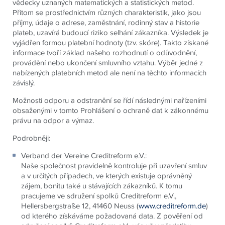
vědecky uznaných matematických a statistických metod.
Přitom se prostřednictvím různých charakteristik, jako jsou
příjmy, údaje o adrese, zaměstnání, rodinný stav a historie
plateb, uzavírá budoucí riziko selhání zákazníka. Výsledek je
vyjádřen formou platební hodnoty (tzv. skóre). Takto získané
informace tvoří základ našeho rozhodnutí o odůvodnění,
provádění nebo ukončení smluvního vztahu. Výběr jedné z
nabízených platebních metod ale není na těchto informacích
závislý.
Možnosti odporu a odstranění se řídí následnými nařízeními
obsaženými v tomto Prohlášení o ochraně dat k zákonnému
právu na odpor a výmaz.
Podrobněji:
Verband der Vereine Creditreform e.V.:
Naše společnost pravidelně kontroluje při uzavření smluv
a v určitých případech, ve kterých existuje oprávněný
zájem, bonitu také u stávajících zákazníků. K tomu
pracujeme ve sdružení spolků Creditreform e.V.,
Hellersbergstraße 12, 41460 Neuss (
www.creditreform.de
)
od kterého získáváme požadovaná data. Z pověření od