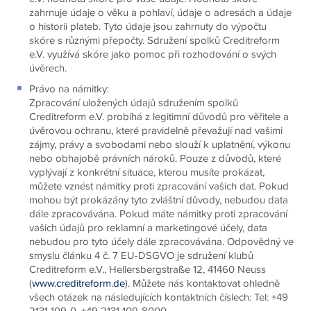
zahrnuje údaje o věku a pohlaví, údaje o adresách a údaje
o historii plateb. Tyto údaje jsou zahrnuty do výpočtu
skóre s různými přepočty. Sdružení spolků Creditreform
e.V. využívá skóre jako pomoc při rozhodování o svých
úvěrech.
Právo na námitky
:
Zpracování uložených údajů sdružením spolků
Creditreform e.V. probíhá z legitimní důvodů pro věřitele a
úvěrovou ochranu, které pravidelně převažují nad vašimi
zájmy, právy a svobodami nebo slouží k uplatnění, výkonu
nebo obhajobě právních nároků. Pouze z důvodů, které
vyplývají z konkrétní situace, kterou musíte prokázat,
můžete vznést námitky proti zpracování vašich dat. Pokud
mohou být prokázány tyto zvláštní důvody, nebudou data
dále zpracovávána. Pokud máte námitky proti zpracování
vašich údajů pro reklamní a marketingové účely, data
nebudou pro tyto účely dále zpracovávána. Odpovědný ve
smyslu článku 4 č. 7 EU-DSGVO je sdružení klubů
Creditreform e.V., Hellersbergstraße 12, 41460 Neuss
(
www.creditreform.de
). Můžete nás kontaktovat ohledně
všech otázek na následujících kontaktních číslech: Tel: +49
2131 109-0, +49 2131 109-8000,