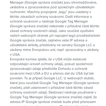
Manager (Google správce značek) jsou shromažďována,
ukládána a zpracovávána pod společným uživatelským
rozhraním. Všechny propojené „tagy“ jsou uvedeny v
těchto zásadách ochrany soukromí. Další informace o
ochraně soukromí u nástroje Google Tag Manager
(Google správce značek) naleznete v příslušné části těchto
zásad ochrany osobních údajů. Jako součást využívání
našich webových stránek při napojení tagů prostřednictvím
Google správce značek, zejména vaše IP adresa a
uživatelské aktivity, předávány na servery Google LLC a
uloženy mimo Evropskou unii, např. zpracovány a uloženy
v USA.
Evropská komise zjistila, že v USA může existovat
odpovídající úroveň ochrany údajů, pokud společnost
zpracovávající údaje předložila Dohodu o ochraně
soukromí mezi USA a EU a přenos dat do USA byl tak
povolen. To je případ Google LLC. U webových služeb,
které jsou součástí Google Tag Manager (Google správce
značek), platí ustanovení v příslušné části těchto zásad
ochrany osobních údajů. Sledovací nástroje používané v
Google Tag Manager (Google správce značek) zajistí, že
adresa IP Google správce značek bude před přenosem