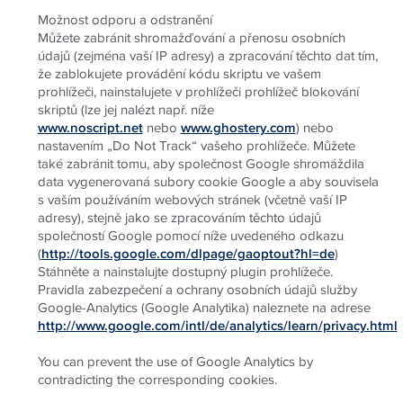
Možnost odporu a odstranění
Můžete zabránit shromažďování a přenosu osobních
údajů (zejména vaší IP adresy) a zpracování těchto dat tím,
že zablokujete provádění kódu skriptu ve vašem
prohlížeči, nainstalujete v prohlížeči prohlížeč blokování
skriptů (lze jej nalézt např. níže
www.noscript.net
nebo
www.ghostery.com
) nebo
nastavením „Do Not Track“ vašeho prohlížeče. Můžete
také zabránit tomu, aby společnost Google shromáždila
data vygenerovaná subory cookie Google a aby souvisela
s vaším používáním webových stránek (včetně vaší IP
adresy), stejně jako se zpracováním těchto údajů
společností Google pomocí níže uvedeného odkazu
(
http://tools.google.com/dlpage/gaoptout?hl=de
)
Stáhněte a nainstalujte dostupný plugin prohlížeče.
Pravidla zabezpečení a ochrany osobních údajů služby
Google-Analytics (Google Analytika) naleznete na adrese
http://www.google.com/intl/de/analytics/learn/privacy.html
You can prevent the use of Google Analytics by
contradicting the corresponding cookies.