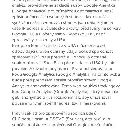
analýzu provádíme na základě služby Google-Analytics
(Google Analytika) pro průběžnou optimalizaci a lepší
zpřístupnění našich webových stránek. Jako součást
využívání našich webových stránek jsou data, zejména
vaše IP adresa a uživatelské aktivity, předávány na servery
Google LLC a uloženy mimo Evropskou unii, např.
zpracovány a uloženy v USA.
Evropská komise zjistila, že v USA může existovat
odpovídající úroveň ochrany údajů, pokud společnost
zpracovávající údaje předložila Dohodu o ochraně
soukromí mezi USA a EU a přenos dat do USA byl tak
povolen. Aktivací anonymizace IP v rámci sledovacího
kódu Google-Analytics (Google Analytika) na tomto webu
bude před přenosem adresa prostřednictvím Google
Analytika anonymizována. Tento web používá trackingový
kód Google-Analytics (Google Analytika), který obsahuje
gat._anonymizeIp (); s rozšířením tak, aby umožňoval
pouze anonymní sběr IP adres (tzv. IP maskování).
Právní základ pro zpracování osobních údajů
Čl. 6 odst. 1 písm. A DSGVO (Souhlas), a to buď jako
součást registrace u společnosti Google (otevření účtu