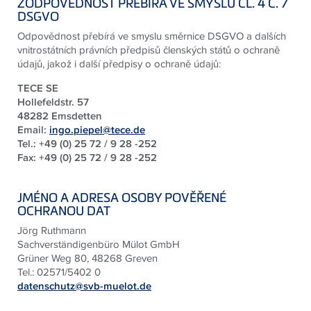
ZODPOVĚDNOST PŘEBÍRÁ VE SMYSLU ČL. 4 Č. 7
DSGVO
Odpovědnost přebírá ve smyslu směrnice DSGVO a dalších
vnitrostátních právních předpisů členských států o ochraně
údajů, jakož i další předpisy o ochraně údajů:
TECE SE
Hollefeldstr. 57
48282 Emsdetten
Email:
ingo.piepel@tece.de
Tel.: +49 (0) 25 72 / 9 28 -252
Fax: +49 (0) 25 72 / 9 28 -252
JMÉNO A ADRESA OSOBY POVĚŘENÉ
OCHRANOU DAT
Jörg Ruthmann
Sachverständigenbüro Mülot GmbH
Grüner Weg 80, 48268 Greven
Tel.: 02571/5402 0
datenschutz@svb-muelot.de