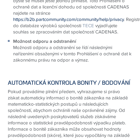
byste se museli ještě jednou přihlásit. Toto Prohlášení o
ochraně dat a licenční dohodu od společnosti CADENAS
najdete na stránce
https://b2b.partcommunity.com/community/help/privacy
. Registr
do databáze výrobků společnosti
TECE
vyjadřujete
souhlas se zpracováním dat společností CADENAS.
Možnost odporu a odstranění
Možnosti odporu a odstranění se řídí následnými
nařízeními obsaženými v tomto Prohlášení o ochraně dat k
zákonnému právu na odpor a výmaz.
AUTOMATICKÁ KONTROLA BONITY / BODOVÁNÍ
Pokud provádíme plnění předem, vyhrazujeme si právo
získat automaticky informaci o bonitě zákazníka na základě
matematicko-statistických postupů u následujících
společností, abychom ochránili naše oprávněné zájmy. Od
následně uvedených poskytovatelů služeb získáváme
informace o statistické pravděpodobnosti výpadku plateb.
Informace o bonitě zákazníka může obsahovat hodnoty
pravděpodobnosti (skóre), které jsou vypočítány na základě