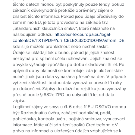
těchto datech mohou být poskytnuty pouze tehdy, pokud
zákazník důvěryhodně prokáže oprávněný zájem o
znalost těchto informací. Pokud jsou údaje předávány do
zemí mimo EU, je toto provedeno na základě tzv.
„Standardních klauzulních smluv“, které naleznete na
následujícím odkazu:
http://eur-lex.europa.eu/legal-
content/DE/TXT/PDF/?uri=CELEX:32001D0497&from=DE
,
kde si je můžete prohlédnout nebo nechat zaslat.
Údaje se ukládají tak dlouho, pokud je jejich znalost
nezbytná pro splnění účelu uchovávání. Jejich znalost se
obvykle vyžaduje zpočátku po dobu skladování tří let. Po
uplynutí doby platnosti se kontroluje, zda je uložení stále
nutné, jinak jsou data vymazána přesně na den. V případě
vyřízení záležitosti budou data vymazána přesně tři roky
po dokončení. Zápisy do dlužního rejstříku jsou vymazány
přesně podle § 882e ZPO po uplynutí tří let od data
zápisu.
Legitimní zájmy ve smyslu čl. 6 odst. 1f EU-DSGVO mohou
být: Rozhodnutí o úvěru, zahájení podnikání, podíl,
pohledávka, kontrola úvěru, pojistná smlouva, vynucovací
informace. Máte vůči sdružení spolků Creditreform e.V.
právo na informaci o uložených údajích vztahujících se k