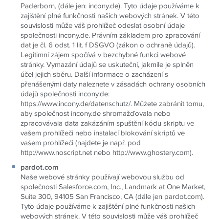
Paderborn, (dále jen: incony.de). Tyto údaje používáme k
zajištění plné funkčnosti našich webových stránek. V této
souvislosti může váš prohlížeč odeslat osobní údaje
společnosti incony.de. Právním základem pro zpracování
dat je čl. 6 odst. 1 lit. f DSGVO (zákon o ochraně údajů).
Legitimní zájem spočívá v bezchybné funkci webové
stránky. Vymazání údajů se uskuteční, jakmile je splněn
účel jejich sběru. Další informace o zacházení s
přenášenými daty naleznete v zásadách ochrany osobních
údajů společnosti incony.de:
https://www.incony.de/datenschutz/. Můžete zabránit tomu,
aby společnost incony.de shromažďovala nebo
zpracovávala data zakázáním spuštění kódu skriptu ve
vašem prohlížeči nebo instalací blokování skriptů ve
vašem prohlížeči (najdete je např. pod
http://www.noscript.net nebo http://www.ghostery.com).
pardot.com
Naše webové stránky používají webovou službu od
společnosti Salesforce.com, Inc., Landmark at One Market,
Suite 300, 94105 San Francisco, CA (dále jen pardot.com).
Tyto údaje používáme k zajištění plné funkčnosti našich
webových stránek. V této souvislosti může váš prohlížeč