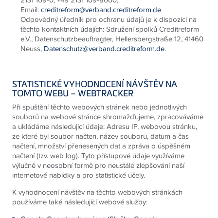
Email:
creditreform@verband.creditreform.de
Odpovědný úředník pro ochranu údajů je k dispozici na
těchto kontaktních údajích: Sdružení spolků Creditreform
e.V., Datenschutzbeauftragter, Hellersbergstraße 12, 41460
Neuss,
Datenschutz@verband.creditreform.de
.
STATISTICKÉ VYHODNOCENÍ NÁVŠTĚV NA
TOMTO WEBU – WEBTRACKER
Při spuštění těchto webových stránek nebo jednotlivých
souborů na webové stránce shromažďujeme, zpracováváme
a ukládáme následující údaje: Adresu IP, webovou stránku,
ze které byl soubor načten, název souboru, datum a čas
načtení, množství přenesených dat a zpráva o úspěšném
načtení (tzv. web log). Tyto přístupové údaje využíváme
výlučně v neosobní formě pro neustálé zlepšování naší
internetové nabídky a pro statistické účely.
K vyhodnocení návštěv na těchto webových stránkách
používáme také následující webové služby: