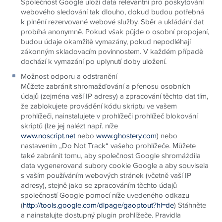
Společnost Google uloží data relevantní pro poskytování
webového sledování tak dlouho, dokud budou potřebná
k plnění rezervované webové služby. Sběr a ukládání dat
probíhá anonymně. Pokud však půjde o osobní propojení,
budou údaje okamžitě vymazány, pokud nepodléhají
zákonným skladovacím povinnostem. V každém případě
dochází k vymazání po uplynutí doby uložení.
Možnost odporu a odstranění
Můžete zabránit shromažďování a přenosu osobních
údajů (zejména vaší IP adresy) a zpracování těchto dat tím,
že zablokujete provádění kódu skriptu ve vašem
prohlížeči, nainstalujete v prohlížeči prohlížeč blokování
skriptů (lze jej nalézt např. níže
www.noscript.net
nebo
www.ghostery.com
) nebo
nastavením „Do Not Track“ vašeho prohlížeče. Můžete
také zabránit tomu, aby společnost Google shromáždila
data vygenerovaná subory cookie Google a aby souvisela
s vaším používáním webových stránek (včetně vaší IP
adresy), stejně jako se zpracováním těchto údajů
společností Google pomocí níže uvedeného odkazu
(
http://tools.google.com/dlpage/gaoptout?hl=de
) Stáhněte
a nainstalujte dostupný plugin prohlížeče. Pravidla