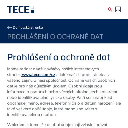
Skip to main content
Breadcrumb
Domovská stránka
PROHLÁŠENÍ O OCHRANĚ DAT
Prohlášení o ochraně dat
Máme radost z vaší návštěvy našich internetových
stránek
www.tece.com/cz
a také našich podstránek a z
vašeho zájmu o naši společnost. Ochrana vašich osobních
dat je pro nás důležitým úkolem. Osobní údaje jsou
informace o osobních nebo věcných okolnostech konkrétní
nebo identifikovatelné fyzické osoby. Patří sem například
občanské jméno, adresa, telefonní číslo a datum narození, ale
také veškeré další údaje, které mohou souviset s
identifikovatelnou osobou.
Vzhledem k tomu, že osobní údaje mají zvláštní právní