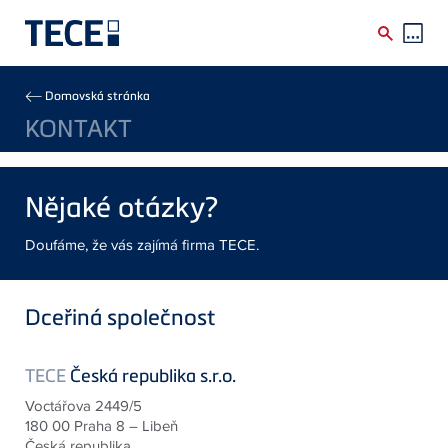
Skip to main content
Breadcrumb
Domovská stránka
KONTAKT
Nějaké otázky?
Doufáme, že vás zajímá firma TECE.
Dceřiná společnost
TECE
Česká republika s.r.o.
Voctářova 2449/5
180 00 Praha 8 – Libeň
Česká republika