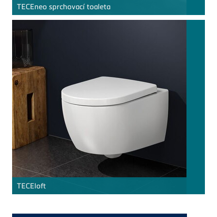
TECE
neo sprchovací toaleta
TECE
loft