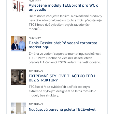
NOVINKY
Vylepšené moduly TECEprofil pro WC a
umyvadlo
Dělat dobré věci ještě lepšími a osvědčené produkty
neustále zdokonalovat – s touto ambicí představuje
TECE hned dvě vylepšení svých zavedených
modulů...
NOVINKY
Denis Gessler přebírá vedení corporate
marketingu
Změna ve vedení corporate marketingu společnosti
TECE: Petra Bischof po více než deseti letech
předala k 1. červenci 2026 vedení marketingového...
TECENEWS
EXTRÉMNĚ STYLOVÉ TLAČÍTKO TEĎ I
BEZ STRUKTURY
TECEsolid řada ovládacích tlačítek toalety s
extrémně stylovým designem se letos rozšířila o
modely bez struktury.
TECENEWS
Nadčasová barevná paleta TECEvelvet