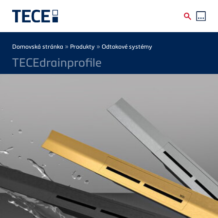
Skip to main content
Breadcrumb
»
»
Domovská stránka
Produkty
Odtokové systémy
TECEdrainprofile