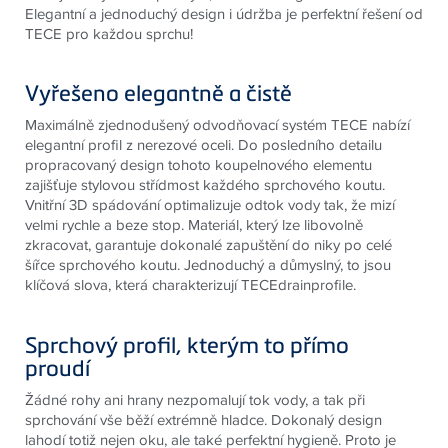
Elegantní a jednoduchý design i údržba je perfektní řešení od
TECE pro každou sprchu!
Vyřešeno elegantně a čistě
Maximálně zjednodušený odvodňovací systém TECE nabízí
elegantní profil z nerezové oceli. Do posledního detailu
propracovaný design tohoto koupelnového elementu
zajišťuje stylovou střídmost každého sprchového koutu.
Vnitřní 3D spádování optimalizuje odtok vody tak, že mizí
velmi rychle a beze stop. Materiál, který lze libovolně
zkracovat, garantuje dokonalé zapuštění do niky po celé
šířce sprchového koutu. Jednoduchý a důmyslný, to jsou
klíčová slova, která charakterizují TECEdrainprofile.
Sprchový profil, kterým to přímo
proudí
Žádné rohy ani hrany nezpomalují tok vody, a tak při
sprchování vše běží extrémně hladce. Dokonalý design
lahodí totiž nejen oku, ale také perfektní hygieně. Proto je