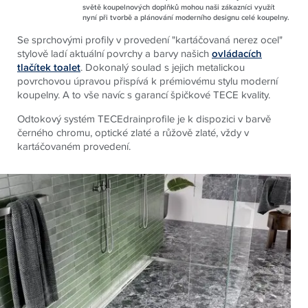
světě koupelnových doplňků mohou naši zákazníci využít
nyní při tvorbě a plánování moderního designu celé koupelny.
Se sprchovými profily v provedení "kartáčovaná nerez ocel"
stylově ladí aktuální povrchy a barvy našich
ovládacích
tlačítek toalet
. Dokonalý soulad s jejich metalickou
povrchovou úpravou přispívá k prémiovému stylu moderní
koupelny. A to vše navíc s garancí špičkové TECE kvality.
Odtokový systém TECEdrainprofile je k dispozici v barvě
černého chromu, optické zlaté a růžově zlaté, vždy v
kartáčovaném provedení.