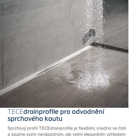
TECE
drainprofile pro odvodnění
sprchového koutu
Sprchový profil TECEdrainprofile je flexibilní, snadno se čistí
a zaujme svým nenápadným, ale velmi elegantním vzhledem.