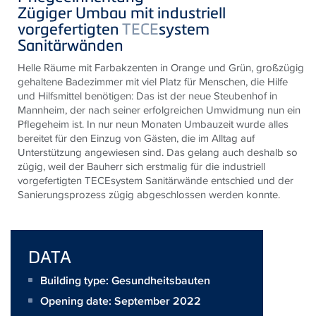
Zügiger Umbau mit industriell
vorgefertigten
TECE
system
Sanitärwänden
Helle Räume mit Farbakzenten in Orange und Grün, großzügig
gehaltene Badezimmer mit viel Platz für Menschen, die Hilfe
und Hilfsmittel benötigen: Das ist der neue Steubenhof in
Mannheim, der nach seiner erfolgreichen Umwidmung nun ein
Pflegeheim ist. In nur neun Monaten Umbauzeit wurde alles
bereitet für den Einzug von Gästen, die im Alltag auf
Unterstützung angewiesen sind. Das gelang auch deshalb so
zügig, weil der Bauherr sich erstmalig für die industriell
vorgefertigten TECEsystem Sanitärwände entschied und der
Sanierungsprozess zügig abgeschlossen werden konnte.
DATA
Building type: Gesundheitsbauten
Opening date: September 2022