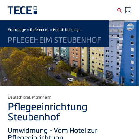
Skip to main content
Breadcrumb
»
»
Frontpage
References
Health buildings
PFLEGEHEIM STEUBENHOF
Deutschland
, Mannheim
Pflegeeinrichtung
Steubenhof
Umwidmung - Vom Hotel zur
Pflegeeinrichtung