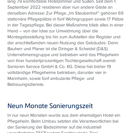
lang 79 komfortable Hotelzimmer und Suiten. Seit dem 1.
September 2022 residieren aber nun andere Gäste an
derselben Adresse: Zur Pflege „Im Steubenhof“ gehören 69
stationäre Pflegeplätze in fünf Wohngruppen sowie 17 Plätze
in der Tagespflege. Bei dieser Maßnahme blieb alles in einer
Hand – von der Idee zur Umwidmung über die
Montagebestellung bis hin zum Aufstellen der Register und
der anschließenden neuen Nutzung des Gebäudes. Denn
Bauherr und Planer ist die Diringer & Scheidel (D&S)
Unternehmensgruppe und betrieben wird das Pflegeheim
von ihrer hundertprozentigen Tochtergesellschaft avendi
Senioren Service GmbH & Co. KG. Diese hat bisher 19
vollständige Pflegeheime betrieben, darunter vier in
Mannheim, sowie fünf ambulante Pflege- und
Betreuungsdienste.
Neun Monate Sanierungszeit
In nur neun Monaten wurde aus dem ehemaligen Hotel ein
Pflegeheim. Beim Umbau setzten die Verantwortlichen bei
der Sanierung der Badezimmer auf die industriell
vorgefertigten TECEsystem Sanitärwände. Drei