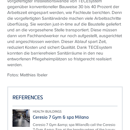
vorgefertigter Installationswände von TECEsystem
gegenüber konventioneller Bauweise 30 bis 40 Prozent der
Arbeitszeit eingespart werden, wie Fachleute berichten. Denn
die vorgefertigten Sanitärwände machen viele Arbeitsschritte
überflüssig. Sie werden just-in-time auf die Baustelle geliefert
und an die vorgesehene Stelle transportiert. Diese müssen
dann vom Fachhandwerker nur noch aufgestellt, ausgerichtet
und angeschlossen werden. Dieser Ablauf spart Zeit,
reduziert Kosten und sichert Qualität. Dank TECEsystem
konnten die barrierefreien Sanitärräume in den neu
entworfenen Pflegeheimplätzen so fristgerecht realisiert
werden.
Fotos: Matthias Ibeler
REFERENCES
HEALTH BUILDINGS
Ceresio 7 Gym & spa Milano
Ceresio 7 Gym &amp; spa MilanoTo call the Ceresio
7 Gym &amp; Spa at the headquarters of the luxury