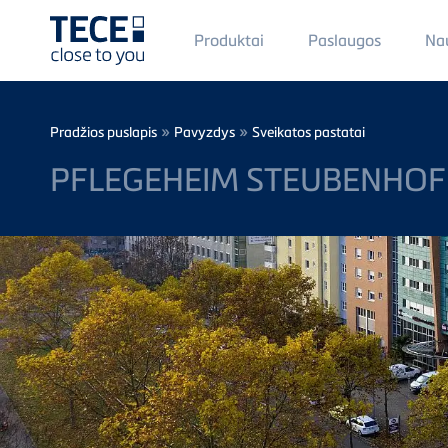
Main
Produktai
Paslaugos
Na
Menü
1
Skip to main content
Breadcrumb
»
»
Pradžios puslapis
Pavyzdys
Sveikatos pastatai
PFLEGEHEIM STEUBENHOF