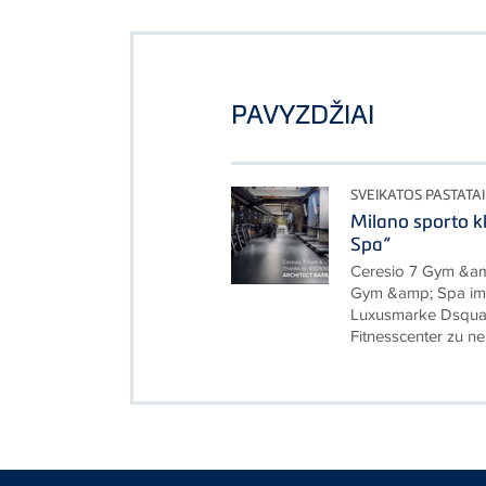
PAVYZDŽIAI
SVEIKATOS PASTATAI
Milano sporto k
Spa“
Ceresio 7 Gym &am
Gym &amp; Spa im
Luxusmarke Dsquar
Fitnesscenter zu ne