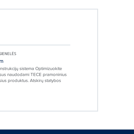
SIENELĖS
em
onstrukcijų sistema Optimizuokite
sus naudodami TECE pramoninius
us produktus. Atskirų statybos