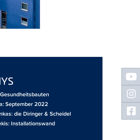
Floating
Sidebar
YS
: Gesundheitsbauten
ta: September 2022
inkas:
die Diringer & Scheidel
ekis:
Installationswand