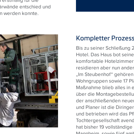
tärwände entschied und
en werden konnte.
Kompletter Prozess
Bis zu seiner Schließung 
Hotel. Das Haus bot sein
komfortable Hotelzimmer 
residieren aber nun ande
„Im Steubenhof“ gehören 6
Wohngruppen sowie 17 Plä
Maßnahme blieb alles in 
über die Montagebestellun
der anschließenden neue
und Planer ist die Dirin
und betrieben wird das P
Tochtergesellschaft aven
hat bisher 19 vollständige
Mannheim, sowie fünf amb