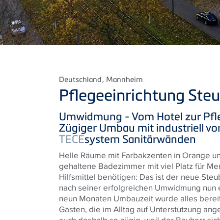
Deutschland
, Mannheim
Pflegeeinrichtung St
Umwidmung - Vom Hotel zur Pfl
Zügiger Umbau mit industriell vo
TECE
system Sanitärwänden
Helle Räume mit Farbakzenten in Orange u
gehaltene Badezimmer mit viel Platz für Me
Hilfsmittel benötigen: Das ist der neue Ste
nach seiner erfolgreichen Umwidmung nun ei
neun Monaten Umbauzeit wurde alles bereit
Gästen, die im Alltag auf Unterstützung an
auch deshalb so zügig, weil der Bauherr sich