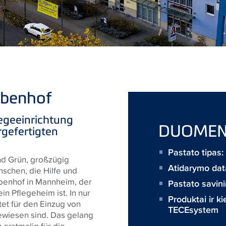
eubenhof
egeeinrichtung
DUOMEN
rgefertigten
Pastato tipas
nd Grün, großzügig
Atidarymo da
nschen, die Hilfe und
ubenhof in Mannheim, der
Pastato savin
n Pflegeheim ist. In nur
Produktai ir ki
et für den Einzug von
TECEsystem
gewiesen sind. Das gelang
 erstmalig für die