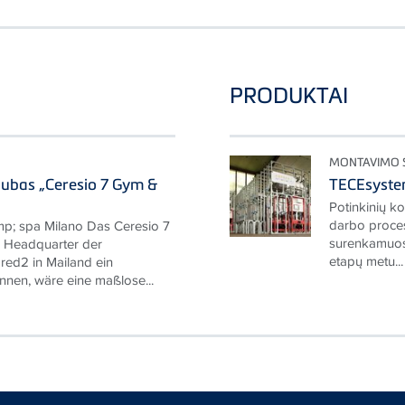
PRODUKTAI
MONTAVIMO 
lubas „Ceresio 7 Gym &
TECEsyst
Potinkinių k
darbo proce
p; spa Milano Das Ceresio 7
surenkamuosi
 Headquarter der
etapų metu...
ed2 in Mailand ein
nnen, wäre eine maßlose...