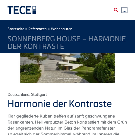
Direkt zum Inhalt
Breadcrumb
»
»
Startseite
Referenzen
Wohnbauten
SONNENBERG HOUSE – HARMONIE
DER KONTRASTE
Deutschland
, Stuttgart
Harmonie der Kontraste
Klar gegliederte Kuben treffen auf sanft geschwungene
Rasenkanten. Hell verputzter Beton kontrastiert mit dem Grün
der angrenzenden Natur. Im Glas der Panoramafenster
spiegelt sich der Sommerhimmel, während im Inneren die