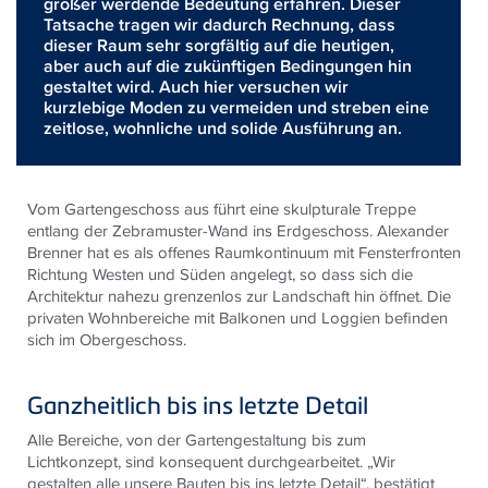
größer werdende Bedeutung erfahren. Dieser
Tatsache tragen wir dadurch Rechnung, dass
dieser Raum sehr sorgfältig auf die heutigen,
aber auch auf die zukünftigen Bedingungen hin
gestaltet wird. Auch hier versuchen wir
kurzlebige Moden zu vermeiden und streben eine
zeitlose, wohnliche und solide Ausführung an.
Vom Gartengeschoss aus führt eine skulpturale Treppe
entlang der Zebramuster-Wand ins Erdgeschoss. Alexander
Brenner hat es als offenes Raumkontinuum mit Fensterfronten
Richtung Westen und Süden angelegt, so dass sich die
Architektur nahezu grenzenlos zur Landschaft hin öffnet. Die
privaten Wohnbereiche mit Balkonen und Loggien befinden
sich im Obergeschoss.
Ganzheitlich bis ins letzte Detail
Alle Bereiche, von der Gartengestaltung bis zum
Lichtkonzept, sind konsequent durchgearbeitet. „Wir
gestalten alle unsere Bauten bis ins letzte Detail“, bestätigt