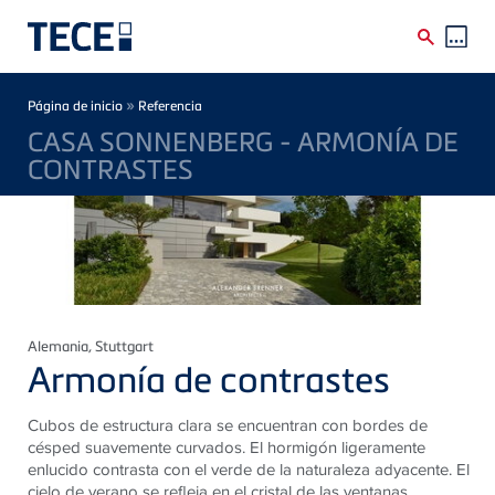
Skip to main content
Breadcrumb
»
Página de inicio
Referencia
CASA SONNENBERG - ARMONÍA DE
CONTRASTES
Alemania
, Stuttgart
Armonía de contrastes
Cubos de estructura clara se encuentran con bordes de
césped suavemente curvados. El hormigón ligeramente
enlucido contrasta con el verde de la naturaleza adyacente. El
cielo de verano se refleja en el cristal de las ventanas