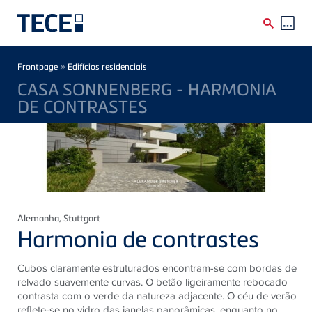
Skip to main content
Breadcrumb
»
Frontpage
Edifícios residenciais
CASA SONNENBERG - HARMONIA
DE CONTRASTES
Alemanha
, Stuttgart
Harmonia de contrastes
Cubos claramente estruturados encontram-se com bordas de
relvado suavemente curvas. O betão ligeiramente rebocado
contrasta com o verde da natureza adjacente. O céu de verão
reflete-se no vidro das janelas panorâmicas, enquanto no