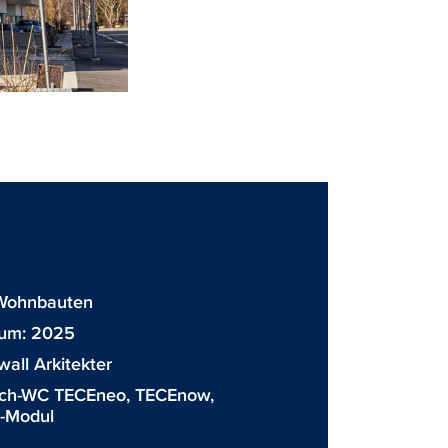
Wohnbauten
tum: 2025
ewall Arkitekter
ch-WC TECEneo
,
TECEnow
,
C-Modul