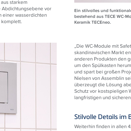
 aus starkem
ne Abdichtungsebene vor
Ein stilvolles und funktion
 einer wasserdichten
bestehend aus TECE WC-Mod
n komplett.
Keramik TECEneo.
„Die WC-Module mit Safet
skandinavischen Markt en
anderen Produkten den gr
um den Spülkasten herum v
und spart bei großen Proj
Nielsen von Assemblin se
überzeugt die Lösung aber
Schutz vor kostspieligen 
langfristigen und sichere
Stilvolle Details i
Weiterhin finden in allen