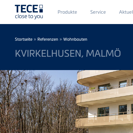
Main
Produkte
Service
Aktuel
Menü
1
Direkt zum Inhalt
Breadcrumb
»
»
Startseite
Referenzen
Wohnbauten
KVIRKELHUSEN, MALMÖ