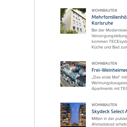
WOHNBAUTEN
Mehrfamilienhä
Karlsruhe
Bei der Modernisie
Versorgungsleitun
kommen TECEsyst
Küche und Bad zum
WOHNBAUTEN
Frei-Weinheimer
„Das erste Mal“ mi
Wohnungsbaugesell
Apartments mit TE
WOHNBAUTEN
Skydeck Select
Mitten in der puls
Ahmedabad erhebt 