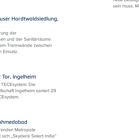
sein muss. Mit
user Hardtwaldsiedlung,
rung der
gen und der Sanitärräume
em-Trennwände zwischen
 Einsatz.
 Tor, Ingelheim
t TECEsystem: Die
schaft Ingelheim saniert 29
CEsystem.
 Ahmedabad
ierenden Metropole
sich „Skydeck Select India“