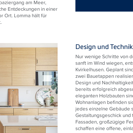
Spaziergang am Meer,
che Entdeckungen in einer
r Ort. Lomma hält für
t.
Design und Technik
Nur wenige Schritte von d
sanft im Wind wiegen, ent
Kvirkelhusen. Geplant sin
zwei Bauetappen realisi
Design und Nachhaltigkeit
bereits erfolgreich abges
eleganten Holzbauten sind
Wohnanlagen befinden sic
jedes einzelne Gebäude si
Gestaltungsgeschick und t
Fassaden, großzügige Fen
schaffen eine offene, ei