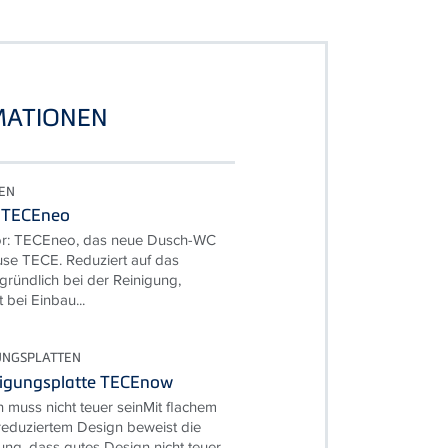
MATIONEN
EN
 TECEneo
vor: TECEneo, das neue Dusch-WC
se TECE. Reduziert auf das
 gründlich bei der Reinigung,
 bei Einbau...
UNGSPLATTEN
tigungsplatte TECEnow
 muss nicht teuer seinMit flachem
eduziertem Design beweist die
ung, dass gutes Design nicht teuer