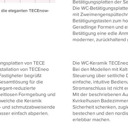
Betätigungsplatten der S
Die WC-Betätigungsplatte
 die eleganten TECEnow-
mit Zweimengenspültechn
Betätigungstasten zum h
Geradlinge Formen und ei
Betätigung eine edle Anmu
moderner, zurückhaltend 
ungsplatten von TECE
Die WC-Keramik TECEneo i
nstallation von TECEneo
Bei den Modellen mit Kalt
Fastigheter begrüßt
Steuerung über seitliche
esamtlösung für die
einfache, intuitive Bedi
legant-reduzierte
Stromanschluss ist nicht er
zeitlosen Formgebung und
Mit der beschriebenen Au
 welche die Keramik
Kvirkelhusen Badezimmer
ser- und schmutzabweisende
Sicherheit schenken, zugl
sser einfach abperlen.
bestechen und den nordis
erlebbar machen.