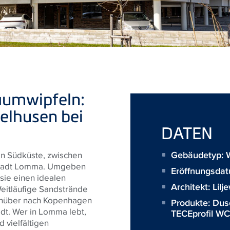
aumwipfeln:
elhusen bei
DATEN
Gebäudetyp: 
n Südküste, zwischen
nstadt Lomma. Umgeben
Eröffnungsda
sie einen idealen
Architekt:
Lilj
Weitläufige Sandstrände
hinüber nach Kopenhagen
Produkte:
Dus
dt. Wer in Lomma lebt,
TECEprofil W
d vielfältigen