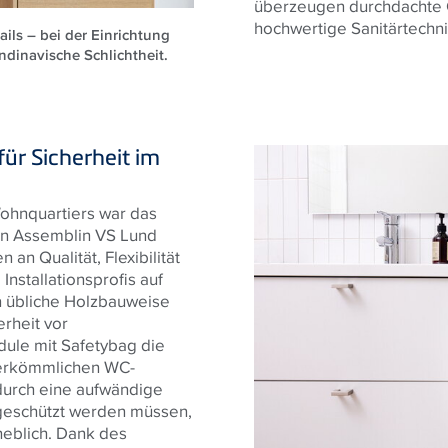
überzeugen durchdachte 
hochwertige Sanitärtechn
ils – bei der Einrichtung
ndinavische Schlichtheit.
ür Sicherheit im
Wohnquartiers war das
en Assemblin VS Lund
an Qualität, Flexibilität
Installationsprofis auf
n übliche Holzbauweise
rheit vor
ule mit Safetybag die
herkömmlichen WC-
durch eine aufwändige
geschützt werden müssen,
eblich. Dank des