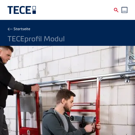
Direkt zum Inhalt
Breadcrumb
Startseite
TECEprofil Modul