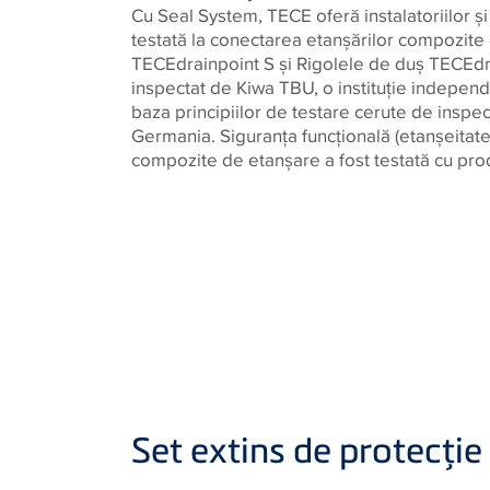
Cu Seal System, TECE oferă instalatoriilor şi 
testată la conectarea etanşărilor compozite 
TECEdrainpoint S şi Rigolele de duş TECEdra
inspectat de Kiwa TBU, o instituţie indepen
baza principiilor de testare cerute de inspec
Germania. Siguranţa funcţională (etanşeitate
compozite de etanşare a fost testată cu pr
Set extins de protecţie