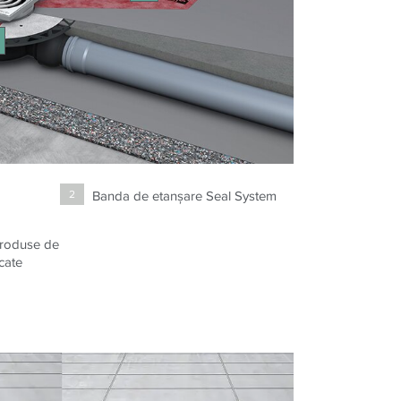
Banda de etanşare Seal System
2
produse de
icate