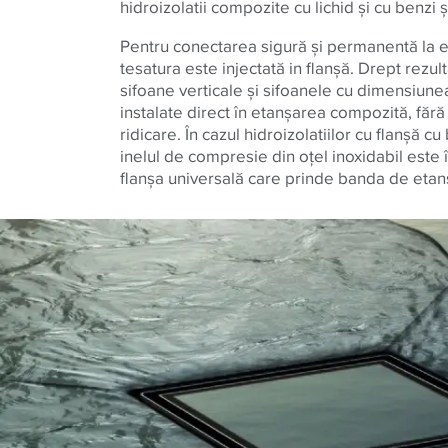
hidroizolatii compozite cu lichid şi cu benzi ş
Pentru conectarea sigură şi permanentă la 
tesatura este injectată in flanşă. Drept rezult
sifoane verticale şi sifoanele cu dimensiune
instalate direct în etanşarea compozită, făr
ridicare. În cazul hidroizolatiilor cu flanşă c
inelul de compresie din oţel inoxidabil este 
flanşa universală care prinde banda de etan