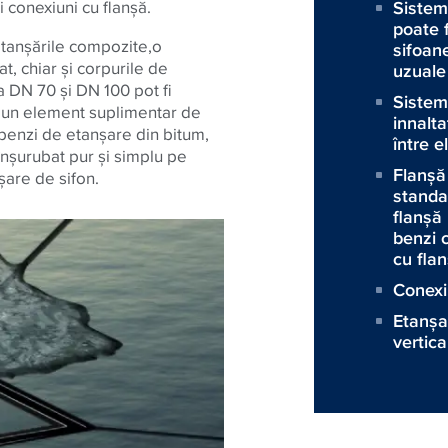
i conexiuni cu flanşă.
Sistem
poate f
etanşările compozite,o
sifoan
at, chiar şi corpurile de
uzuale 
a DN 70 şi DN 100 pot fi
Sistem
ă un element suplimentar de
innalta
u benzi de etanşare din bitum,
între e
înşurubat pur şi simplu pe
Flanşă
şare de sifon.
standa
flanşă 
benzi 
cu fla
Conexi
Etanşa
vertica