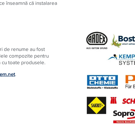
ce înseamnă că instalarea
ri de renume au fost
ialele compozite pentru
tă cu toate produsele.
em.net
.