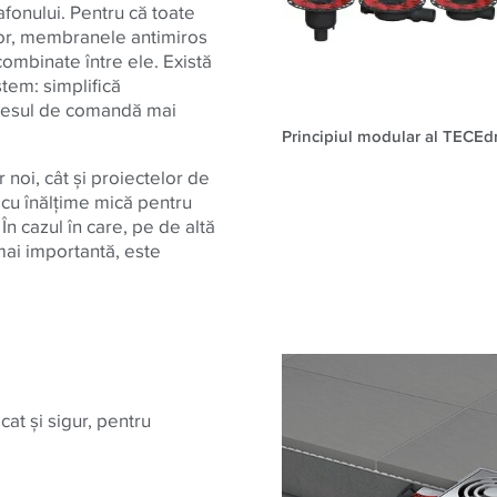
afonului. Pentru că toate
elor, membranele antimiros
 combinate între ele. Există
stem: simplifică
ocesul de comandă mai
Principiul modular al TECEdr
noi, cât şi proiectelor de
 cu înălţime mică pentru
În cazul în care, pe de altă
mai importantă, este
at şi sigur, pentru