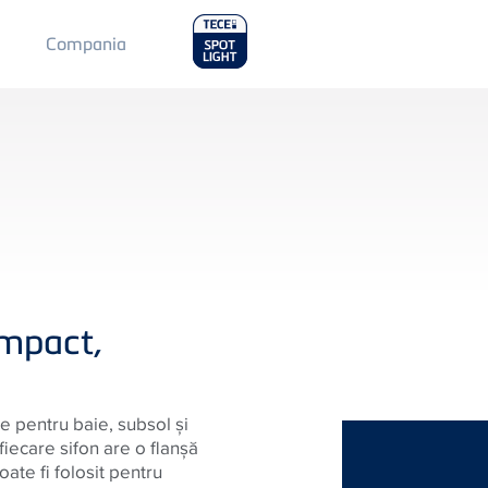
Main
Compania
Menu
2
ompact,
 pentru baie, subsol şi
fiecare sifon are o flanşă
oate fi folosit pentru