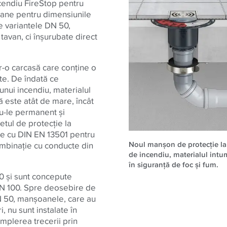
cendiu FireStop pentru
ane pentru dimensiunile
e variantele DN 50,
tavan, ci înşurubate direct
r-o carcasă care conţine o
te. De îndată ce
nui incendiu, materialul
 este atât de mare, încât
u-le permanent şi
etul de protecţie la
ate cu DIN EN 13501 pentru
Noul manşon de protecţie la
combinaţie cu conducte din
de incendiu, materialul intum
în siguranţă de foc şi fum.
 şi sunt concepute
DN 100. Spre deosebire de
DN 50, manşoanele, care au
, nu sunt instalate în
Umplerea trecerii prin