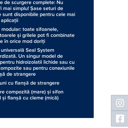
e de scurgere complete: Nu
i mai simplu! Şase seturi de
e sunt disponibile pentru cele mai
aplicaţii
 modular: toate sifoanele,
toarele şi grilele pot fi combinate
le în orice mod doriţi
 universală Seal System
rdizată. Un singur model de
pentru hidroizolatii lichide sau cu
compozite sau pentru conexiunile
nşă de strangere
uni cu flanşă de strangere
re compozită (mare) şi sifon
Floating
l şi flanşă cu cleme (mică)
Sidebar