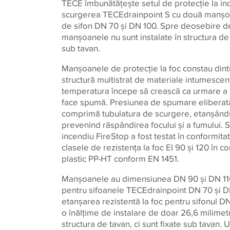
TECE îmbunătăţeşte setul de protecţie la in
scurgerea TECEdrainpoint S cu două manşo
de sifon DN 70 şi DN 100. Spre deosebire d
manşoanele nu sunt instalate în structura de 
sub tavan.
Manşoanele de protecţie la foc constau dint
structură multistrat de materiale intumescen
temperatura începe să crească ca urmare a u
face spumă. Presiunea de spumare eliberată
comprimă tubulatura de scurgere, etanşând
prevenind răspândirea focului şi a fumului. S
incendiu FireStop a fost testat în conformit
clasele de rezistenţa la foc EI 90 şi 120 în 
plastic PP-HT conform EN 1451.
Manşoanele au dimensiunea DN 90 şi DN 110
pentru sifoanele TECEdrainpoint DN 70 şi 
etanşarea rezistentă la foc pentru sifonul 
o înălţime de instalare de doar 26,6 milimetri
structura de tavan, ci sunt fixate sub tavan. 