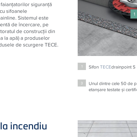
faianţatorilor siguranţă
cu sifoanele
1
inline. Sistemul este
dentă de încercare, pe
toratul de construcţii din
a la apă) a produselor
odusele de scurgere TECE.
Sifon
TECE
drainpoint S
1
Unul dintre cele 50 de 
3
etanşare testate şi certif
 la incendiu