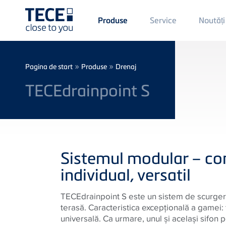
Main
Service
Noutăți
Produse
Menü
1
Skip to main content
Breadcrumb
»
»
Pagina de start
Produse
Drenaj
TECEdrainpoint S
Sistemul modular – c
individual, versatil
TECEdrainpoint S este un sistem de scurgere
terasă. Caracteristica excepţională a gamei: 
universală. Ca urmare, unul şi acelaşi sifon p