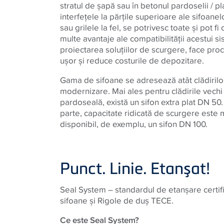
stratul de şapă sau în betonul pardoselii / pl
interfeţele la părţile superioare ale sifoan
sau grilele la fel, se potrivesc toate şi pot fi
multe avantaje ale compatibilităţii acestui si
proiectarea soluţiilor de scurgere, face pr
uşor şi reduce costurile de depozitare.
Gama de sifoane se adresează atât clădirilor 
modernizare. Mai ales pentru clădirile vechi
pardoseală, există un sifon extra plat DN 50. 
parte, capacitate ridicată de scurgere este 
disponibil, de exemplu, un sifon DN 100.
Punct. Linie. Etanşat!
Seal System – standardul de etanşare certific
sifoane şi Rigole de duş TECE.
Ce este Seal System?