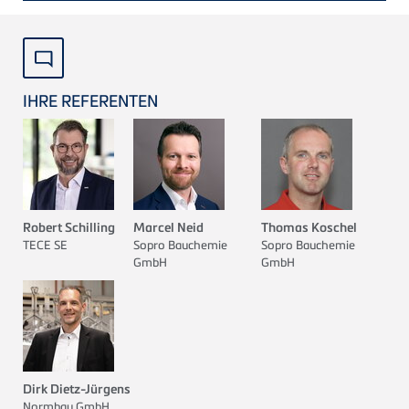
IHRE REFERENTEN
Robert Schilling
Marcel Neid
Thomas Koschel
TECE
SE
Sopro Bauchemie
Sopro Bauchemie
GmbH
GmbH
Dirk Dietz-Jürgens
Normbau GmbH