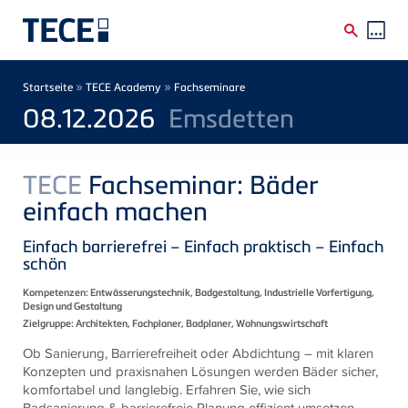
Direkt zum Inhalt
Breadcrumb
»
»
Startseite
TECE Academy
Fachseminare
08.12.2026
Emsdetten
TECE
Fachseminar: Bäder
einfach machen
Einfach barrierefrei – Einfach praktisch – Einfach
schön
Kompetenzen:
Entwässerungstechnik, Badgestaltung, Industrielle Vorfertigung,
Design und Gestaltung
Zielgruppe:
Architekten, Fachplaner, Badplaner, Wohnungswirtschaft
Ob Sanierung, Barrierefreiheit oder Abdichtung – mit klaren
Konzepten und praxisnahen Lösungen werden Bäder sicher,
komfortabel und langlebig. Erfahren Sie, wie sich
Badsanierung & barrierefreie Planung effizient umsetzen