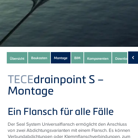
Subnavigation
‹
Baukasten
Montage
BIM
Übersicht
Komponenten
Downloads
(17)
of
current
TECE
drainpoint S –
Product
Montage
Ein Flansch für alle Fälle
Der Seal System Universalflansch ermöglicht den Anschluss
von zwei Abdichtungsvarianten mit einem Flansch. Es können
Verbundabdichtungen oder Klemmflanschverbindungen, zum