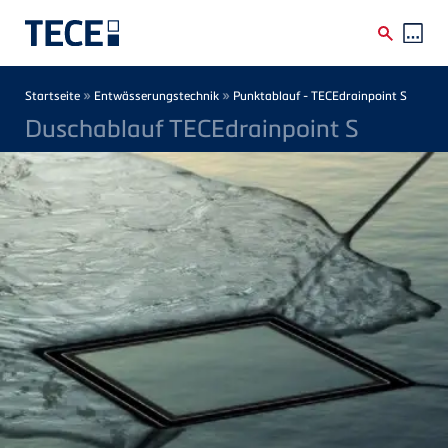
Direkt zum Inhalt
Breadcrumb
»
»
Startseite
Entwässerungstechnik
Punktablauf - TECEdrainpoint S
Duschablauf TECEdrainpoint S