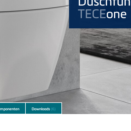
Duschfun
TECE
one
mponenten
Downloads
(6)