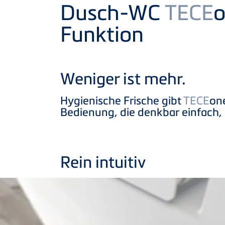
Product
Dusch-WC
TECE
o
Funktion
Weniger ist mehr.
Hygienische Frische gibt
TECE
one
Bedienung, die denkbar einfach, i
Rein intuitiv