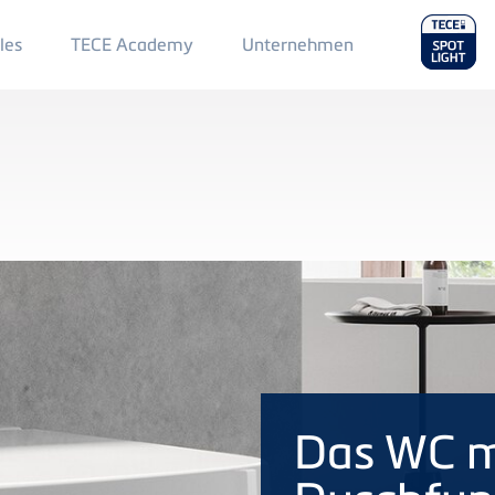
Main
les
TECE Academy
Unternehmen
Menu
2
Das WC m