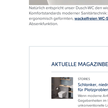
Natürlich entspricht unser Dusch-WC den wi
Komfortstandards moderner Sanitärtechnik:
ergonomisch geformten,
wackelfreien WC-S
Absenkfunktion.
AKTUELLE MAGAZINBE
STORIES
Schlanker, nied
für Platzproble
Wenn moderne Anfo
Gegebenheiten im B
unkonventionelle L