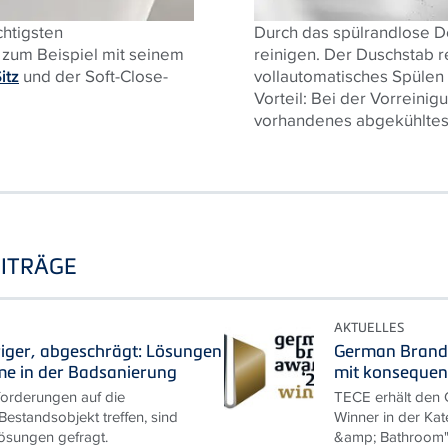
chtigsten
Durch das spülrandlose D
 zum Beispiel mit seinem
reinigen. Der Duschstab re
itz
und der Soft-Close-
vollautomatisches Spülen 
Vorteil: Bei der Vorreinig
vorhandenes abgekühltes 
ITRÄGE
AKTUELLES
riger, abgeschrägt: Lösungen
German Brand
me in der Badsanierung
mit konseque
rderungen auf die
TECE erhält den
estandsobjekt treffen, sind
Winner in der Kat
ösungen gefragt.
&amp; Bathroom