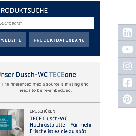
PRODUKTSUCHE
uchbegriff
Floating
Sidebar
Unser Dusch-WC
TECE
one
The referenced media source is missing and
needs to be re-embedded.
BROSCHÜREN
TECE Dusch-WC
Nachrüstplatte – Für mehr
Frische ist es nie zu spät