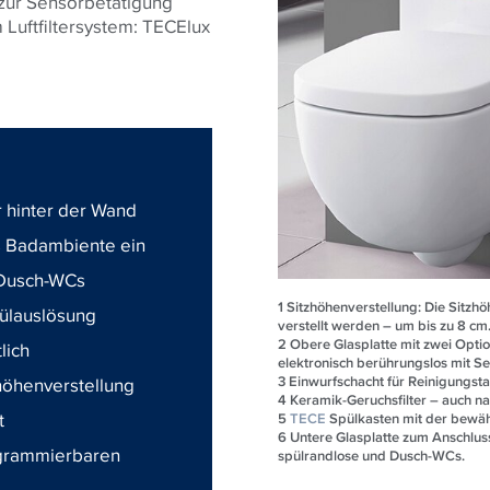
zur Sensorbetätigung
 Luftfiltersystem: TECElux
r hinter der Wand
as Badambiente ein
 Dusch-WCs
1
Sitzhöhenverstellung: Die Sitzh
pülauslösung
verstellt werden – um bis zu 8 cm
2
Obere Glasplatte mit zwei Opti
lich
elektronisch berührungslos mit Se
3
Einwurfschacht für Reinigungsta
zhöhenverstellung
4
Keramik-Geruchsfilter – auch na
t
5
TECE
Spülkasten mit der bewä
6
Untere Glasplatte zum Anschlu
ogrammierbaren
spülrandlose und Dusch-WCs.