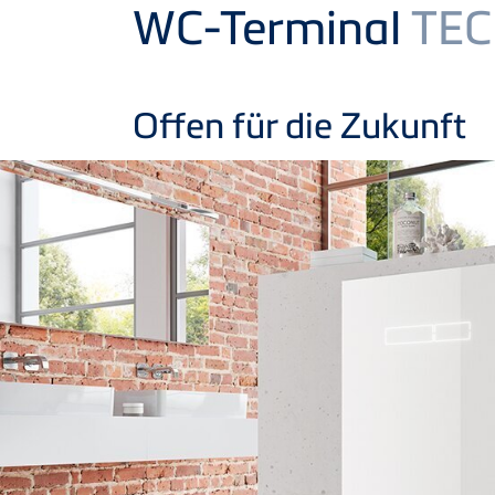
Product
WC-Terminal
TEC
Offen für die Zukunft