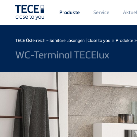
Main
Service
Aktuel
Produkte
Menü
1
Direkt zum Inhalt
Breadcrumb
»
TECE Österreich – Sanitäre Lösungen | Close to you
Produkte
WC-Terminal TECElux