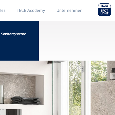
Main
les
TECE Academy
Unternehmen
Menu
2
»
Sanitärsysteme