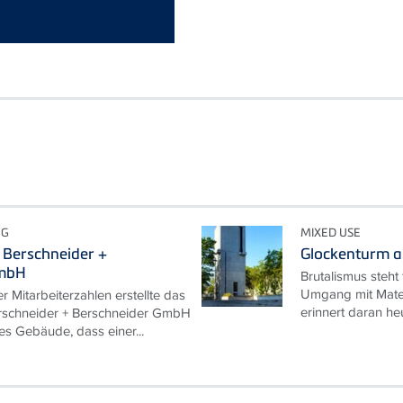
NG
MIXED USE
 Berschneider +
Glockenturm a
GmbH
Brutalismus steht
Umgang mit Materi
 Mitarbeiterzahlen erstellte das
erinnert daran he
erschneider + Berschneider GmbH
es Gebäude, dass einer...