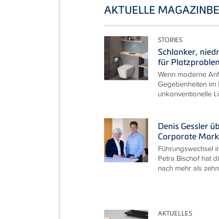
AKTUELLE MAGAZINBE
STORIES
Schlanker, nied
für Platzproble
Wenn moderne Anfo
Gegebenheiten im B
unkonventionelle L
Denis Gessler ü
Corporate Mark
Führungswechsel i
Petra Bischof hat d
nach mehr als zehn 
AKTUELLES