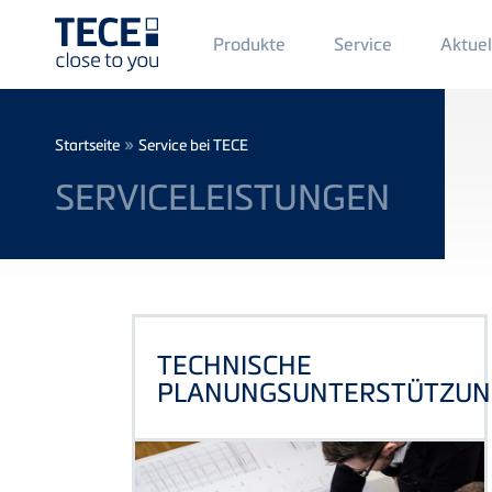
Main
Produkte
Service
Aktuel
Menü
1
Direkt zum Inhalt
Breadcrumb
»
Startseite
Service bei TECE
SERVICELEISTUNGEN
TECHNISCHE
PLANUNGSUNTERSTÜTZUN