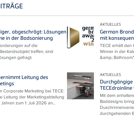
ITRÄGE
AKTUELLES
riger, abgeschrägt: Lösungen
German Brand
me in der Badsanierung
mit konseque
rderungen auf die
TECE erhält den
estandsobjekt treffen, sind
Winner in der Kat
ösungen gefragt.
&amp; Bathroom
AKTUELLES
bernimmt Leitung des
Durchgängige 
etings
TECEdrainline 
m Corporate Marketing bei TECE:
Mit dem anhalten
ie Leitung der Marketingabteilung
Baddesigns bring
Jahren zum 1. Juli 2026 an...
Duschrinnenvarian
durchgehenden B