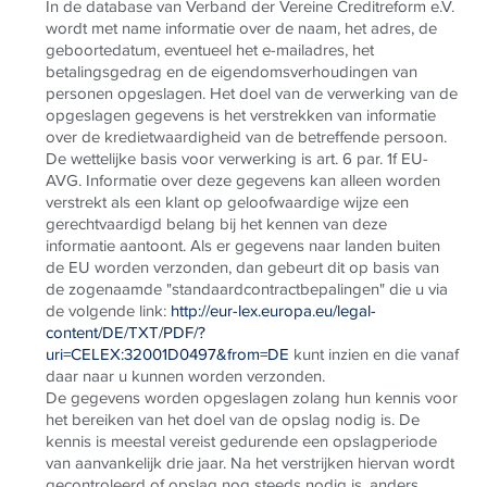
In de database van Verband der Vereine Creditreform e.V.
wordt met name informatie over de naam, het adres, de
geboortedatum, eventueel het e-mailadres, het
betalingsgedrag en de eigendomsverhoudingen van
personen opgeslagen. Het doel van de verwerking van de
opgeslagen gegevens is het verstrekken van informatie
over de kredietwaardigheid van de betreffende persoon.
De wettelijke basis voor verwerking is art. 6 par. 1f EU-
AVG. Informatie over deze gegevens kan alleen worden
verstrekt als een klant op geloofwaardige wijze een
gerechtvaardigd belang bij het kennen van deze
informatie aantoont. Als er gegevens naar landen buiten
de EU worden verzonden, dan gebeurt dit op basis van
de zogenaamde "standaardcontractbepalingen" die u via
de volgende link:
http://eur-lex.europa.eu/legal-
content/DE/TXT/PDF/?
uri=CELEX:32001D0497&from=DE
kunt inzien en die vanaf
daar naar u kunnen worden verzonden.
De gegevens worden opgeslagen zolang hun kennis voor
het bereiken van het doel van de opslag nodig is. De
kennis is meestal vereist gedurende een opslagperiode
van aanvankelijk drie jaar. Na het verstrijken hiervan wordt
gecontroleerd of opslag nog steeds nodig is, anders