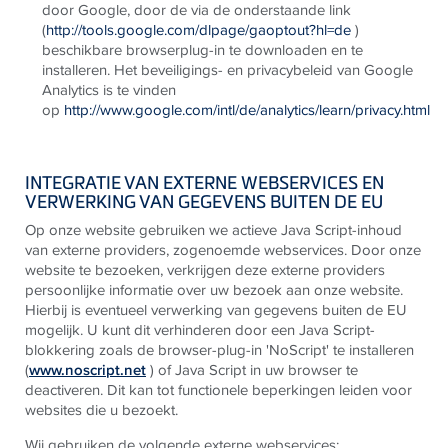
door Google, door de via de onderstaande link
(
http://tools.google.com/dlpage/gaoptout?hl=de
)
beschikbare browserplug-in te downloaden en te
installeren. Het beveiligings- en privacybeleid van Google
Analytics is te vinden
op
http://www.google.com/intl/de/analytics/learn/privacy.html
INTEGRATIE VAN EXTERNE WEBSERVICES EN
VERWERKING VAN GEGEVENS BUITEN DE EU
Op onze website gebruiken we actieve Java Script-inhoud
van externe providers, zogenoemde webservices. Door onze
website te bezoeken, verkrijgen deze externe providers
persoonlijke informatie over uw bezoek aan onze website.
Hierbij is eventueel verwerking van gegevens buiten de EU
mogelijk. U kunt dit verhinderen door een Java Script-
blokkering zoals de browser-plug-in 'NoScript' te installeren
(
www.noscript.net
) of Java Script in uw browser te
deactiveren. Dit kan tot functionele beperkingen leiden voor
websites die u bezoekt.
Wij gebruiken de volgende externe webservices: