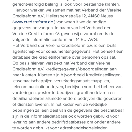
gerechtvaardigd belang is, ook voor bestaande klanten.
Hiervoor werken we samen met het Verband der Vereine
Creditreform e.V., Hellersbergstraße 12, 41460 Neuss
(
www.creditreform.de
) van waaruit we de nodige
gegevens ontvangen. In naam van het Verband der
Vereine Creditreform e.V. geven wij u vooraf reeds de
volgende informatie conform art. 14 EU-AVG:
Het Verband der Vereine Creditreform e.V. is een Duits
agentschap voor consumentengegevens. Het beheert een
database die kredietinformatie over personen opslaat.
Op basis hiervan verstrekt het Verband der Vereine
Creditreform e.V. kredietgegevens/-beoordelingen aan
haar klanten. Klanten zijn bijvoorbeeld kredietinstellingen,
leasemaatschappijen, verzekeringsmaatschappijen,
telecommunicatiebedrijven, bedrijven voor het beheer van
vorderingen, postorderbedrijven, groothandelaren en
detailhandelaren alsmede andere bedrijven die goederen
of diensten leveren. In het kader van de wettelijke
bepalingen zal een deel van de gegevens die beschikbaar
zijn in de informatiedatabase ook worden gebruikt voor
levering aan andere bedrijfsdatabases om onder andere
te worden gebruikt voor adreshandelsdoeleinden.