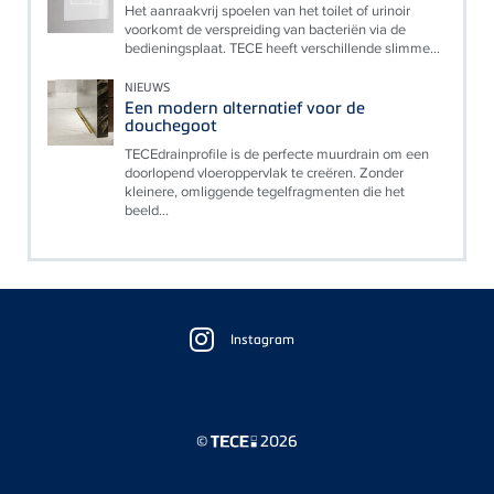
Het aanraakvrij spoelen van het toilet of urinoir
voorkomt de verspreiding van bacteriën via de
bedieningsplaat. TECE heeft verschillende slimme...
NIEUWS
Een modern alternatief voor de
douchegoot
TECEdrainprofile is de perfecte muurdrain om een
doorlopend vloeroppervlak te creëren. Zonder
kleinere, omliggende tegelfragmenten die het
beeld...
Floating
Sidebar
Instagram
©
2026