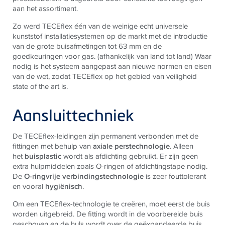
aan het assortiment.
Zo werd TECEflex één van de weinige echt universele
kunststof installatiesystemen op de markt met de introductie
van de grote buisafmetingen tot 63 mm en de
goedkeuringen voor gas. (afhankelijk van land tot land) Waar
nodig is het systeem aangepast aan nieuwe normen en eisen
van de wet, zodat TECEflex op het gebied van veiligheid
state of the art is.
Aansluittechniek
De TECEflex-leidingen zijn permanent verbonden met de
fittingen met behulp van
axiale perstechnologie
. Alleen
het
buisplastic
wordt als afdichting gebruikt. Er zijn geen
extra hulpmiddelen zoals O-ringen of afdichtingstape nodig.
De
O-ringvrije verbindingstechnologie
is zeer fouttolerant
en vooral
hygiënisch
.
Om een ​​TECEflex-technologie te creëren, moet eerst de buis
worden uitgebreid. De fitting wordt in de voorbereide buis
geschoven en de huls wordt over de geëxpandeerde buis