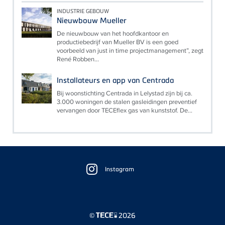
INDUSTRIE GEBOUW
Nieuwbouw Mueller
De nieuwbouw van het hoofdkantoor en
productiebedrijf van Mueller BV is een goed
voorbeeld van just in time projectmanagement”, zegt
René Robben...
Installateurs en app van Centrada
Bij woonstichting Centrada in Lelystad zijn bij ca.
3.000 woningen de stalen gasleidingen preventief
vervangen door TECEflex gas van kunststof. De...
Floating
Sidebar
Instagram
©
2026