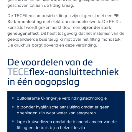
geschoven tot aan de fitting kraag.
De TECEflex-composietleidingen zijn uitgerust met een
PE-
Xc-binnenleiding
met elektronenbundelnetwerk. De PE-Xc-
kunststof wordt gekenmerkt door een
bijzonder sterk
geheugeneffect
. Dit heeft tot gevolg dat het materiaal van de
geëxpandeerde buis terug krimpt over het fitting mondstuk.
De drukhuls borgt bovendien deze verbinding.
De voordelen van de
TECE
flex-aansluittechniek
in één oogopslag
outtolerante O-ringvrije verbindingstechnologie
bijzonder hygiënische aansluiting omdat er geen
openingen zijn waar water kan stagneren
lage drukverliezen omdat de binnendiameter van de
fitting en de buis bijna hetzelfde zijn