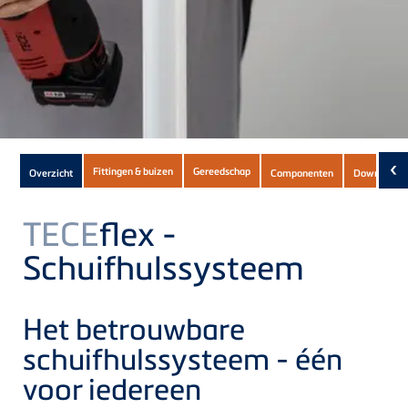
Subnavigation
‹
Fittingen & buizen
Gereedschap
Overzicht
Componenten
Downloads
of
current
TECE
flex -
Product
Schuifhulssysteem
Het betrouwbare
schuifhulssysteem - één
voor iedereen