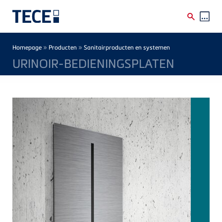
Skip to main content
Breadcrumb
»
»
Homepage
Producten
Sanitairproducten en systemen
URINOIR-BEDIENINGSPLATEN