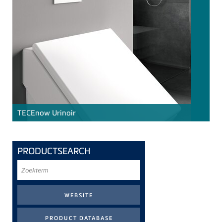
TECE
now Urinoir
PRODUCTSEARCH
Zoekterm