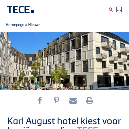
Breadcrumb
Skip to main content
Homepage
»
Nieuws
Karl August hotel kiest voor