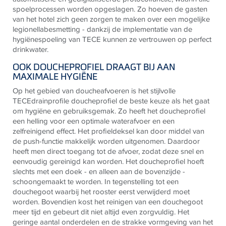
spoelprocessen worden opgeslagen. Zo hoeven de gasten
van het hotel zich geen zorgen te maken over een mogelijke
legionellabesmetting - dankzij de implementatie van de
hygiënespoeling
van
TECE
kunnen ze vertrouwen op perfect
drinkwater.
OOK DOUCHEPROFIEL DRAAGT BIJ AAN
MAXIMALE
HYGIËNE
Op het gebied van doucheafvoeren is het stijlvolle
TECE
drainprofile doucheprofiel de beste keuze als het gaat
om hygiëne en gebruiksgemak. Zo heeft het doucheprofiel
een helling voor een optimale waterafvoer en een
zelfreinigend effect. Het profieldeksel kan door middel van
de push-functie makkelijk worden uitgenomen. Daardoor
heeft men direct toegang tot de afvoer, zodat deze snel en
eenvoudig gereinigd kan worden. Het doucheprofiel hoeft
slechts met een doek - en alleen aan de bovenzijde -
schoongemaakt te worden. In tegenstelling tot een
douchegoot waarbij het rooster eerst verwijderd moet
worden. Bovendien kost het reinigen van een douchegoot
meer tijd en gebeurt dit niet altijd even zorgvuldig. Het
geringe aantal onderdelen en de strakke vormgeving van het