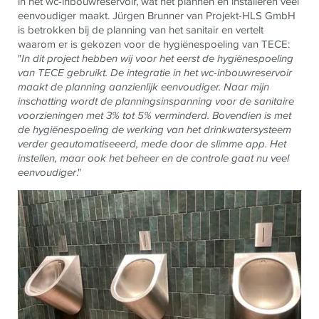
in het wc-inbouwreservoir, wat het plannen en installeren veel
eenvoudiger maakt. Jürgen Brunner van Projekt-HLS GmbH
is betrokken bij de planning van het sanitair en vertelt
waarom er is gekozen voor de hygiënespoeling van
TECE
:
"
In dit project hebben wij voor het eerst de hygiënespoeling
van
TECE
gebruikt. De integratie in het wc-inbouwreservoir
maakt de planning aanzienlijk eenvoudiger. Naar mijn
inschatting wordt de planningsinspanning voor de sanitaire
voorzieningen met 3% tot 5% verminderd. Bovendien is met
de
hygiënespoeling
de werking van het drinkwatersysteem
verder geautomatiseeerd, mede door de slimme app. Het
instellen, maar ook het beheer en de controle gaat nu veel
eenvoudiger
."