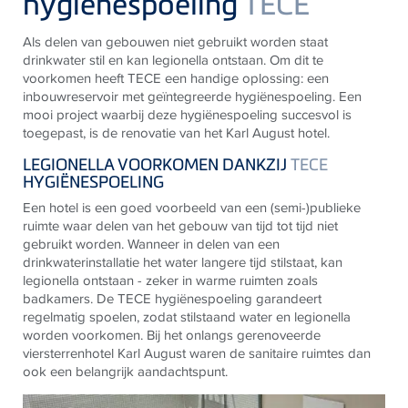
hygiënespoeling
TECE
Als delen van gebouwen niet gebruikt worden staat
drinkwater stil en kan legionella ontstaan. Om dit te
voorkomen heeft
TECE
een handige oplossing: een
inbouwreservoir met geïntegreerde hygiënespoeling.
Een
mooi project waarbij deze hygiënespoeling succesvol is
toegepast, is de renovatie van het Karl August hotel.
LEGIONELLA VOORKOMEN DANKZIJ
TECE
HYGIËNESPOELING
Een hotel is een goed voorbeeld van een (semi-)publieke
ruimte waar delen van het gebouw van tijd tot tijd niet
gebruikt worden. Wanneer in delen van een
drinkwaterinstallatie het water langere tijd stilstaat, kan
legionella ontstaan - zeker in warme ruimten zoals
badkamers. De
TECE
hygiënespoeling
garandeert
regelmatig spoelen, zodat stilstaand water en legionella
worden voorkomen. Bij het onlangs gerenoveerde
viersterrenhotel Karl August waren de sanitaire ruimtes dan
ook een belangrijk aandachtspunt.