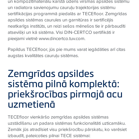
un kompozītmateriālu karstā ūdens virsmas apsildes sistēmu
un radiatora savienojumu cauruļu trajektorijas sistēmu
sertifikācijas programmā piedalās ar TECEfloor. Zemgrīdas
apsildes sistēmas caurules un garnitūras ir sertificējis
neatkarīgs institūts, un reizi sešos mēnešos tie ir pārbaudīti
atsevišķi un kā sistēma. Visi DIN-CERTCO sertifikāti ir
pieejami vietnē www.dincertco.tuv.com.
Papildus TECEfloor, jūs pie mums varat iegādāties arī citas
augstas kvalitātes cauruļu sistēmas.
Zemgrīdas apsildes
sistēma pilnā komplektā:
priekšrocības pirmajā acu
uzmetienā
TECEfloor vienkāršo zemgrīdas apsildes sistēmas
uzstādīšanu un padara sistēmas funkcionalitāti uzticamāku.
Zemāk jūs atradīsiet visu priekšrocību pārskatu, ko varēsiet
izbaudīt, pateicoties pilnai TECE sistēmai: