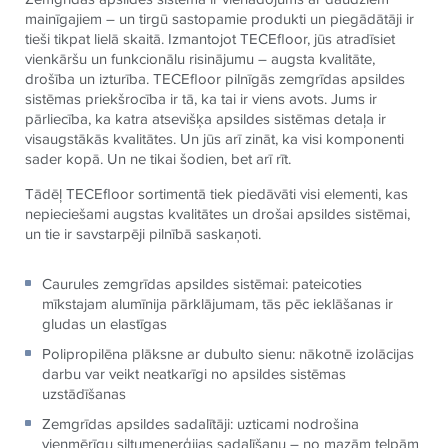
mainīgajiem – un tirgū sastopamie produkti un piegādātāji ir
tieši tikpat lielā skaitā. Izmantojot TECEfloor, jūs atradīsiet
vienkāršu un funkcionālu risinājumu – augsta kvalitāte,
drošība un izturība. TECEfloor pilnīgās zemgrīdas apsildes
sistēmas priekšrocība ir tā, ka tai ir viens avots. Jums ir
pārliecība, ka katra atsevišķa apsildes sistēmas detaļa ir
visaugstākās kvalitātes. Un jūs arī zināt, ka visi komponenti
sader kopā. Un ne tikai šodien, bet arī rīt.
Tādēļ TECEfloor sortimentā tiek piedāvāti visi elementi, kas
nepieciešami augstas kvalitātes un drošai apsildes sistēmai,
un tie ir savstarpēji pilnībā saskaņoti.
Caurules zemgrīdas apsildes sistēmai: pateicoties
mīkstajam alumīnija pārklājumam, tās pēc ieklāšanas ir
gludas un elastīgas
Polipropilēna plāksne ar dubulto sienu: nākotnē izolācijas
darbu var veikt neatkarīgi no apsildes sistēmas
uzstādīšanas
Zemgrīdas apsildes sadalītāji: uzticami nodrošina
vienmērīgu siltumenerģijas sadalīšanu – no mazām telpām