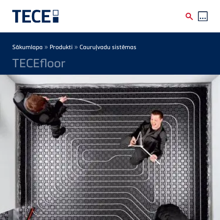
Skip to main content
Breadcrumb
»
»
Sākumlapa
Produkti
Cauruļvadu sistēmas
TECEfloor