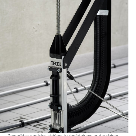
Zemgrīdas apsildes sistēma ir vienādojums ar daudziem