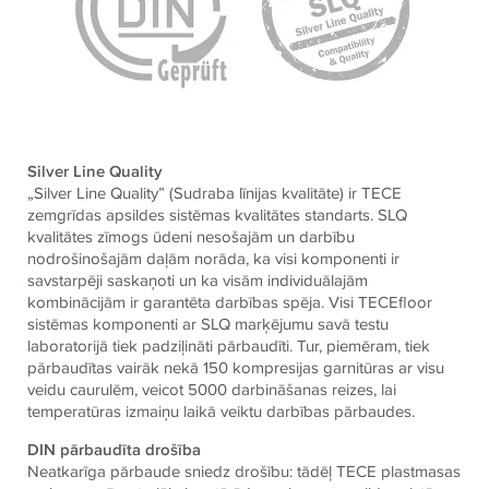
Silver Line Quality
„Silver Line Quality” (Sudraba līnijas kvalitāte) ir TECE
zemgrīdas apsildes sistēmas kvalitātes standarts. SLQ
kvalitātes zīmogs ūdeni nesošajām un darbību
nodrošinošajām daļām norāda, ka visi komponenti ir
savstarpēji saskaņoti un ka visām individuālajām
kombinācijām ir garantēta darbības spēja. Visi TECEfloor
sistēmas komponenti ar SLQ marķējumu savā testu
laboratorijā tiek padziļināti pārbaudīti. Tur, piemēram, tiek
pārbaudītas vairāk nekā 150 kompresijas garnitūras ar visu
veidu caurulēm, veicot 5000 darbināšanas reizes, lai
temperatūras izmaiņu laikā veiktu darbības pārbaudes.
DIN pārbaudīta drošība
Neatkarīga pārbaude sniedz drošību: tādēļ TECE plastmasas