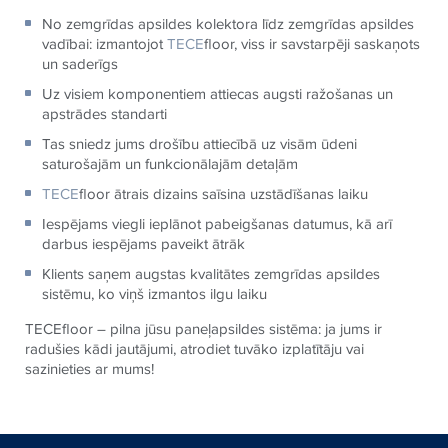
No zemgrīdas apsildes kolektora līdz zemgrīdas apsildes
vadībai: izmantojot
TECE
floor, viss ir savstarpēji saskaņots
un saderīgs
Uz visiem komponentiem attiecas augsti ražošanas un
apstrādes standarti
Tas sniedz jums drošību attiecībā uz visām ūdeni
saturošajām un funkcionālajām detaļām
TECE
floor ātrais dizains saīsina uzstādīšanas laiku
Iespējams viegli ieplānot pabeigšanas datumus, kā arī
darbus iespējams paveikt ātrāk
Klients saņem augstas kvalitātes zemgrīdas apsildes
sistēmu, ko viņš izmantos ilgu laiku
TECEfloor – pilna jūsu paneļapsildes sistēma: ja jums ir
radušies kādi jautājumi, atrodiet tuvāko izplatītāju vai
sazinieties ar mums!