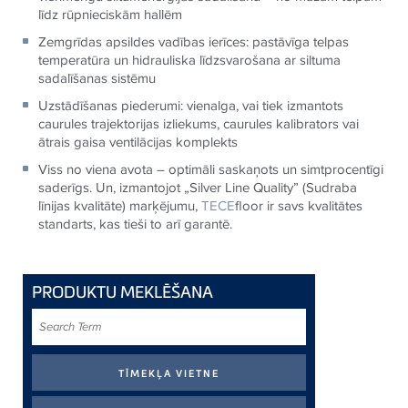
līdz rūpnieciskām hallēm
Zemgrīdas apsildes vadības ierīces: pastāvīga telpas
temperatūra un hidrauliska līdzsvarošana ar siltuma
sadalīšanas sistēmu
Uzstādīšanas piederumi: vienalga, vai tiek izmantots
caurules trajektorijas izliekums, caurules kalibrators vai
ātrais gaisa ventilācijas komplekts
Viss no viena avota – optimāli saskaņots un simtprocentīgi
saderīgs. Un, izmantojot „Silver Line Quality” (Sudraba
līnijas kvalitāte) marķējumu,
TECE
floor ir savs kvalitātes
standarts, kas tieši to arī garantē.
PRODUKTU MEKLĒŠANA
Search
Term