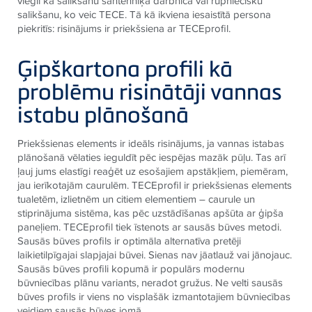
viegli kā salikšanu santehniķa darbnīcā vai rūpniecisku
salikšanu, ko veic TECE. Tā kā ikviena iesaistītā persona
piekritīs: risinājums ir priekšsiena ar TECEprofil.
Ģipškartona profili kā
problēmu risinātāji vannas
istabu plānošanā
Priekšsienas elements ir ideāls risinājums, ja vannas istabas
plānošanā vēlaties ieguldīt pēc iespējas mazāk pūļu. Tas arī
ļauj jums elastīgi reaģēt uz esošajiem apstākļiem, piemēram,
jau ierīkotajām caurulēm. TECEprofil ir priekšsienas elements
tualetēm, izlietnēm un citiem elementiem – caurule un
stiprinājuma sistēma, kas pēc uzstādīšanas apšūta ar ģipša
paneļiem. TECEprofil tiek īstenots ar sausās būves metodi.
Sausās būves profils ir optimāla alternatīva pretēji
laikietilpīgajai slapjajai būvei. Sienas nav jāatlauž vai jānojauc.
Sausās būves profili kopumā ir populārs modernu
būvniecības plānu variants, neradot gružus. Ne velti sausās
būves profils ir viens no visplašāk izmantotajiem būvniecības
veidiem sausās būves jomā.