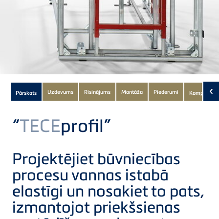
Subnavigation
‹
Uzdevums
Risinājums
Montāža
Piederumi
Pārskats
Komponenti
of
current
“
TECE
profil”
Product
Projektējiet būvniecības
procesu vannas istabā
elastīgi un nosakiet to pats,
izmantojot priekšsienas