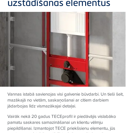
uzstādīšanas elementus
Vannas istabā savienojas visi galvenie būvdarbi. Un tieši šeit,
mazākajā no vietām, saskaņošanai ar citiem darbiem
jādarbojas līdz vismazākajai detaļai.
Vairāk nekā 20 gadus TECEprofil ir piedāvājis vislabāko
pamatu saskares samazināšanai un klientu vēlmju
piepildīšanai. Izmantojot TECE priekšsienu elementu, jūs