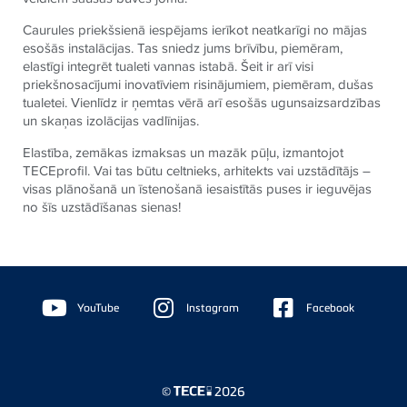
Caurules priekšsienā iespējams ierīkot neatkarīgi no mājas
esošās instalācijas. Tas sniedz jums brīvību, piemēram,
elastīgi integrēt tualeti vannas istabā. Šeit ir arī visi
priekšnosacījumi inovatīviem risinājumiem, piemēram, dušas
tualetei. Vienlīdz ir ņemtas vērā arī esošās ugunsaizsardzības
un skaņas izolācijas vadlīnijas.
Elastība, zemākas izmaksas un mazāk pūļu, izmantojot
TECEprofil. Vai tas būtu celtnieks, arhitekts vai uzstādītājs –
visas plānošanā un īstenošanā iesaistītās puses ir ieguvējas
no šīs uzstādīšanas sienas!
Floating
Sidebar
YouTube
Instagram
Facebook
©
2026