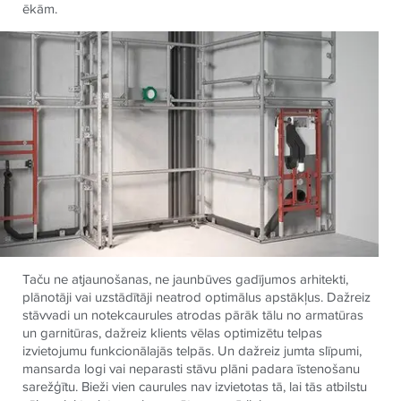
ēkām.
Taču ne atjaunošanas, ne jaunbūves gadījumos arhitekti,
plānotāji vai uzstādītāji neatrod optimālus apstākļus. Dažreiz
stāvvadi un notekcaurules atrodas pārāk tālu no armatūras
un garnitūras, dažreiz klients vēlas optimizētu telpas
izvietojumu funkcionālajās telpās. Un dažreiz jumta slīpumi,
mansarda logi vai neparasti stāvu plāni padara īstenošanu
sarežģītu. Bieži vien caurules nav izvietotas tā, lai tās atbilstu