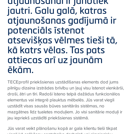
atjaunošanai ir jānotiek
jautri. Galu galā, katras
atjaunošanas gadījumā ir
potenciāls īstenot
atsevišķas vēlmes tieši tā,
kā katrs vēlas. Tas pats
attiecas arī uz jaunām
ēkām.
TECEprofil priekšsienas uzstādīšanas elements dod jums
pilnīgu dizaina izstrādes brīvību un ļauj visu īstenot vienkārši,
droši, ātri un tīri. Radoši īsteno telpā dažādus funkcionālos
elementus vai integrē plauktus mēbelēs. Jūs varat viegli
uzstādīt visas sausās būves sanitārās sistēmas, no
mazgātnes līdz tualetes moduļiem. Jo visi sanitārie moduļi ir
jau iepriekš uzstādīti priekšsienas sistēmā.
Jūs varat veikt plānošanu kopā ar gala klientu tieši tikpat