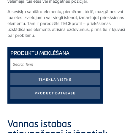
vēlamajai tualetes vai mazgātnes pozīcijai.
Atsevišķu sanitāro elementu, piemēram, bidē, mazgātnes vai
tualetes izvietojumu var viegli īstenot, izmantojot priekšsienas
elementu. Tam ir paredzēts TECEprofil – priekšsienas
uzstādīšanas elements atrisina uzdevumus, pirms tie ir kļuvuši
par problēmu.
PRODUKTU MEKLĒŠANA
Search
Term
Vannas istabas