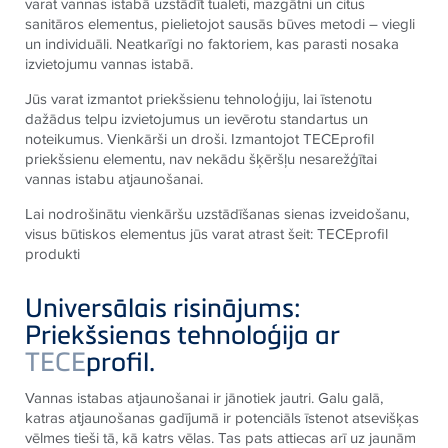
varat vannas istabā uzstādīt tualeti, mazgātni un citus
sanitāros elementus, pielietojot sausās būves metodi – viegli
un individuāli. Neatkarīgi no faktoriem, kas parasti nosaka
izvietojumu vannas istabā.
Jūs varat izmantot priekšsienu tehnoloģiju, lai īstenotu
dažādus telpu izvietojumus un ievērotu standartus un
noteikumus. Vienkārši un droši. Izmantojot TECEprofil
priekšsienu elementu, nav nekādu šķēršļu nesarežģītai
vannas istabu atjaunošanai.
Lai nodrošinātu vienkāršu uzstādīšanas sienas izveidošanu,
visus būtiskos elementus jūs varat atrast šeit: TECEprofil
produkti
Universālais risinājums:
Priekšsienas tehnoloģija ar
TECE
profil.
Vannas istabas atjaunošanai ir jānotiek jautri. Galu galā,
katras atjaunošanas gadījumā ir potenciāls īstenot atsevišķas
vēlmes tieši tā, kā katrs vēlas. Tas pats attiecas arī uz jaunām