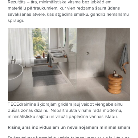
Rezultāts – tīra, minimālistiska virsma bez jebkādiem
materiālu pārtraukumiem, kur vien redzama šaura ūdens
savākšanas atvere, kas atgādina smalku, gandrīz nemanāmu
spraugu
TECE
drainline šķidrajām grīdām ļauj veidot viengabalainu
dušas zonas dizainu. Nepārtraukta virsma rada modernu,
minimālistisku sajūtu un vizuāli paplašina vannas istabu.
Risinājums individuālam un nevainojamam minimālismam
Dušas teknes komplektu veido teknes korpuss un ieliktnis no