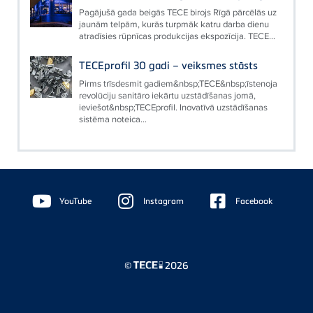
Pagājušā gada beigās TECE birojs Rīgā pārcēlās uz
jaunām telpām, kurās turpmāk katru darba dienu
atradīsies rūpnīcas produkcijas ekspozīcija. TECE...
TECEprofil 30 gadi – veiksmes stāsts
Pirms trīsdesmit gadiem&nbsp;TECE&nbsp;īstenoja
revolūciju sanitāro iekārtu uzstādīšanas jomā,
ieviešot&nbsp;TECEprofil. Inovatīvā uzstādīšanas
sistēma noteica...
Floating
Sidebar
YouTube
Instagram
Facebook
©
2026