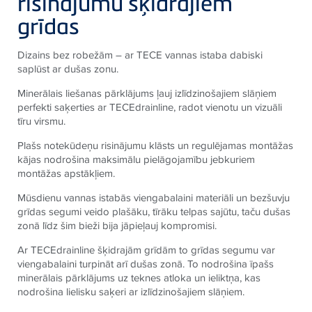
risinājumu šķidrajiem
grīdas
Dizains bez robežām – ar
TECE
vannas istaba dabiski
saplūst ar dušas zonu.
Minerālais liešanas pārklājums ļauj izlīdzinošajiem slāņiem
perfekti saķerties ar
TECE
drainline, radot vienotu un vizuāli
tīru virsmu.
Plašs notekūdeņu risinājumu klāsts un regulējamas montāžas
kājas nodrošina maksimālu pielāgojamību jebkuriem
montāžas apstākļiem.
Mūsdienu vannas istabās viengabalaini materiāli un bezšuvju
grīdas segumi veido plašāku, tīrāku telpas sajūtu, taču dušas
zonā līdz šim bieži bija jāpieļauj kompromisi.
Ar
TECE
drainline šķidrajām grīdām to grīdas segumu var
viengabalaini turpināt arī dušas zonā. To nodrošina īpašs
minerālais pārklājums uz teknes atloka un ieliktņa, kas
nodrošina lielisku saķeri ar izlīdzinošajiem slāņiem.