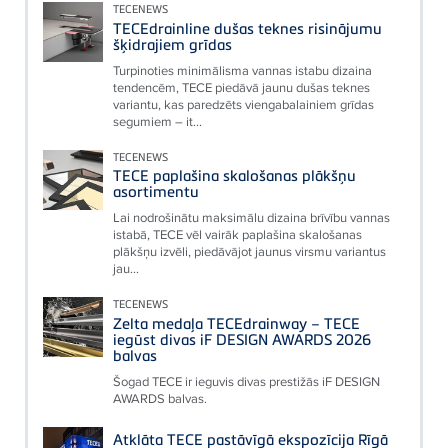
TECENEWS
TECEdrainline dušas teknes risinājumu
šķidrajiem grīdas
Turpinoties minimālisma vannas istabu dizaina
tendencēm, TECE piedāvā jaunu dušas teknes
variantu, kas paredzēts viengabalainiem grīdas
segumiem – it...
TECENEWS
TECE paplašina skalošanas plākšņu
asortimentu
Lai nodrošinātu maksimālu dizaina brīvību vannas
istabā, TECE vēl vairāk paplašina skalošanas
plākšņu izvēli, piedāvājot jaunus virsmu variantus
jau...
TECENEWS
Zelta medaļa TECEdrainway – TECE
iegūst divas iF DESIGN AWARDS 2026
balvas
Šogad TECE ir ieguvis divas prestižās iF DESIGN
AWARDS balvas.
Atklāta TECE pastāvīgā ekspozīcija Rīgā