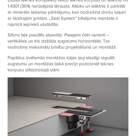
1.4301 (304) nerūsējošā tērauda. Atloks un ieliktnis ir pārklāti
ar minerālo liešanas pārklājumu, kas nodrošina drošu saķeri
ar šķidrajām grīdām. „Seal System“ blīvējuma man
žete
ir
rūpnīcā iepriekš uzstādīta.
Sifons tiek pasūtīts atsevišķi. Pieejami četri varianti –
vertikālais un trīs dažāda augstuma horizontālie. Tas
nodrošina maksimālu brīvību projektēšanā un montāžā.
Papildus izvēlamās montāžas kājas ļauj elastīgi regulēt
augstumu un montāžas laikā precīzi pozicionēt teknes
korpusu izlīdzinošajā slānī.