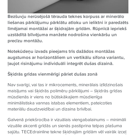
Be
zšuvju
nerūsējošā tērauda teknes korpuss ar minerālo
liešanas pārklājumu pārklātu atloku un ieliktni ir paredzēts
līmējamai montāžai ar šķidrajām grīdām. Rūpnīcā iepriekš
uzstādītā blīvējuma man
ž
ete nodrošina vienkāršu un
precīzu montāžu.
Notekūdeņu izvads pieejams trīs dažādos montāžas
augstumos ar horizontāliem un vertikālu sifona variantu,
ļaujot risinājumu individuāli integrēt dušas dizainā.
Šķidrās grīdas vienmērīgi pāriet dušas zonā
Nav svarīgi, vai tas ir mikrocements, minerālais izlīdzinošais
maisījums vai šķidrās polimēru pārklājumi – šķidrās grīdas
mūsdienās ir viens no būtiskākajiem mūsdienīga
minimālistiska vannas istabas elementiem, pateicoties
materiālu daudzveidībai un dizaina brīvībai.
Galvenā priekšrocība ir vizuālais viengabalainums – minimāli
vizuālie akcenti grīdās un sienās pastiprina telpas plašuma
sajūtu.
TECE
drainline tekne šķidrajām grīdām vēl vairāk izceļ