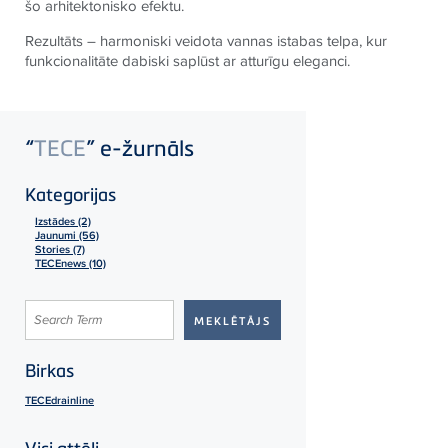
šo arhitektonisko efektu.
Rezultāts – harmoniski veidota vannas istabas telpa, kur
funkcionalitāte dabiski saplūst ar atturīgu eleganci.
“
TECE
” e-žurnāls
Kategorijas
Izstādes (2)
Jaunumi (56)
Stories (7)
TECEnews (10)
Birkas
TECEdrainline
Visi attēli