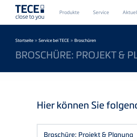
Main
Produkte
Service
Aktuel
Menü
1
Direkt zum Inhalt
Breadcrumb
»
»
Startseite
Service bei TECE
Broschüren
BROSCHÜRE: PROJEKT & 
Hier können Sie folge
Broschüre: Projekt & Planung