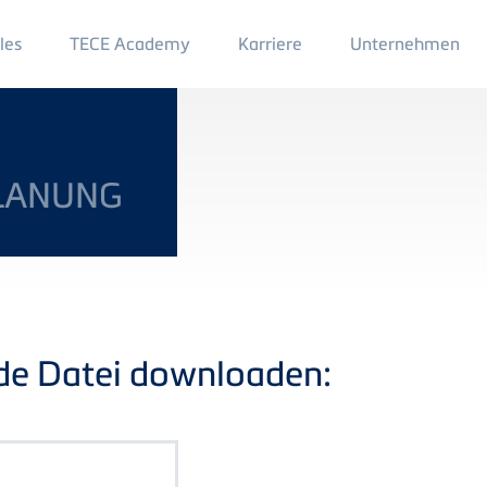
Main
les
TECE Academy
Karriere
Unternehmen
Menu
2
PLANUNG
nde Datei downloaden: