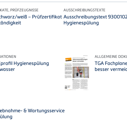
IKATE, PRÜFZEUGNISSE
AUSSCHREIBUNGSTEXTE
chwarz/weiß – Prüfzertifikat
Ausschreibungstext 930010
ändigkeit
Hygienespülung
MATIONEN
ALLGEMEINE DO
profil Hygienespülung
TGA Fachplane
wasser
besser vermei
triebnahme- & Wartungsservice
ülung