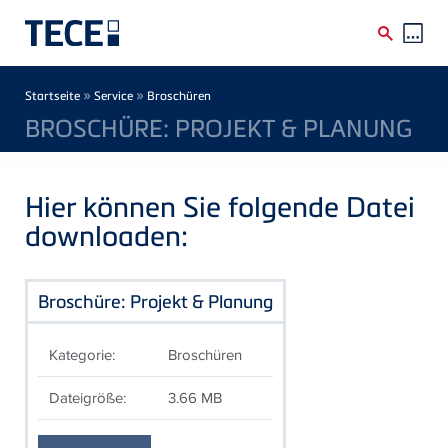
Direkt zum Inhalt
Breadcrumb
»
»
Startseite
Service
Broschüren
BROSCHÜRE: PROJEKT & PLANUNG
Hier können Sie folgende Datei
downloaden:
Broschüre: Projekt & Planung
Kategorie:
Broschüren
Dateigröße:
3.66 MB