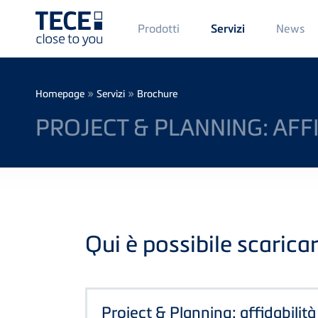
Main
Prodotti
News
Servizi
Menü
1
Skip to main content
Breadcrumb
»
»
Homepage
Servizi
Brochure
PROJECT & PLANNING: AFF
Qui è possibile scaricar
Project & Planning: affidabilità