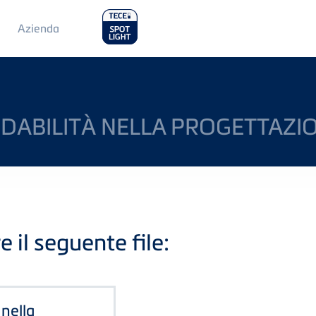
Main
Azienda
Menu
2
IDABILITÀ NELLA PROGETTAZI
e il seguente file:
 nella