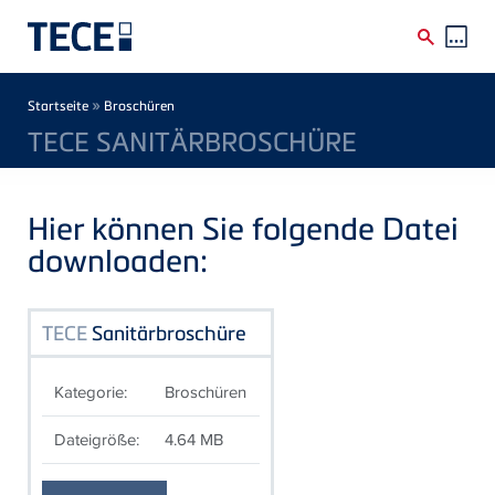
Direkt zum Inhalt
Breadcrumb
»
Startseite
Broschüren
TECE SANITÄRBROSCHÜRE
Hier können Sie folgende Datei
downloaden:
TECE
Sanitärbroschüre
Kategorie:
Broschüren
Dateigröße:
4.64 MB