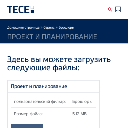
Skip to main content
Breadcrumb
»
»
Домашняя страница
Сервис
Брошюры
ПРОЕКТ И ПЛАНИРОВАНИЕ
Здесь вы можете загрузить
следующие файлы:
Проект и планирование
пользовательский фильтр:
Брошюры
Размер файла:
5.12 MB