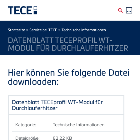
Direkt zum Inhalt
Breadcrumb
»
»
Startseite
Service bei TECE
Technische Informationen
DATENBLATT TECEPROFIL WT-
MODUL FÜR DURCHLAUFERHITZER
Hier können Sie folgende Datei
downloaden:
Datenblatt
TECE
profil WT-Modul für
Durchlauferhitzer
Kategorie:
Technische Informationen
Dateigröße:
82.22 KB