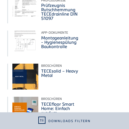
PRÜFZEUGNISSE
Prüfzeugnis
Rutschhemmung
TECEdrainline DIN
51097
APP-DOKUMENTE
Montageanleitung
- Hygienespülung
Baukontrolle
BROSCHÜREN
TECEsolid – Heavy
Metal
BROSCHÜREN
TECEfloor Smart
Home: Einfach
rundum
wohlfühlen
DOWNLOADS FILTERN