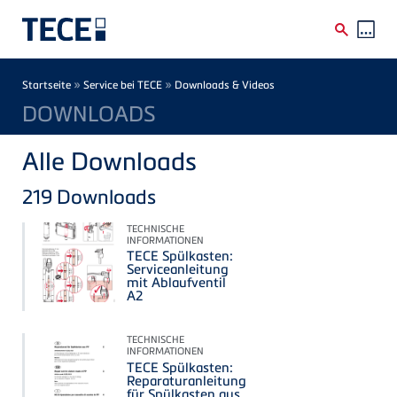
Direkt zum Inhalt
Breadcrumb
»
»
Startseite
Service bei TECE
Downloads & Videos
DOWNLOADS
Alle Downloads
219
Downloads
TECHNISCHE
INFORMATIONEN
TECE Spülkasten:
Serviceanleitung
mit Ablaufventil
A2
TECHNISCHE
INFORMATIONEN
TECE Spülkasten:
Reparaturanleitung
für Spülkasten aus