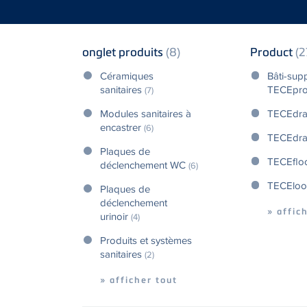
onglet produits
(8)
Product
(2
Céramiques
Bâti-sup
sanitaires
TECEpro
(7)
Modules sanitaires à
TECEdra
encastrer
(6)
TECEdr
Plaques de
TECEflo
déclenchement WC
(6)
TECElo
Plaques de
déclenchement
» affic
urinoir
(4)
Produits et systèmes
sanitaires
(2)
» afficher tout