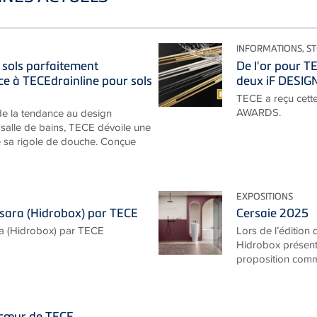
INFORMATIONS, ST
sols parfaitement
De l'or pour T
 à TECEdrainline pour sols
deux iF DESI
TECE a reçu cett
AWARDS.
 de la tendance au design
 salle de bains, TECE dévoile une
e sa rigole de douche. Conçue
EXPOSITIONS
bsara (Hidrobox) par TECE
Cersaie 2025
ra (Hidrobox) par TECE
Lors de l’édition
Hidrobox présente
proposition commun
 cœur de TECE