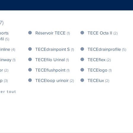
7)
ports
Réservoir TECE
TECE Octa II
(1)
(2)
fil
(5)
inline
TECEdrainpoint S
TECEdrainprofile
(4)
(1)
(5)
ainway
TECEfilo Urinal
TECEflex
(1)
(1)
(2)
or
TECEflushpoint
TECElogo
(2)
(1)
(1)
op
TECEloop urinoir
TECElux
(3)
(2)
(2)
her tout