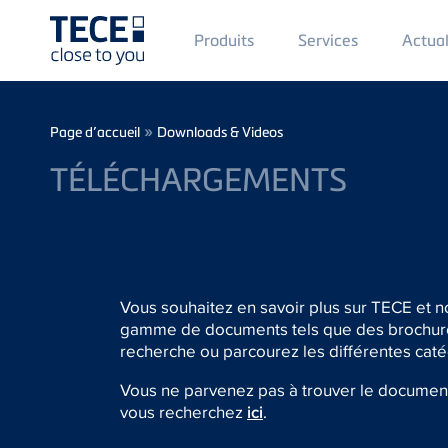
Main
Produits
Services
Actual
Menü
1
Skip to main content
Breadcrumb
»
Page d’accueil
Downloads & Videos
TÉLÉCHARGEMENTS
Vous souhaitez en savoir plus sur TECE et n
gamme de documents tels que des brochures,
recherche ou parcourez les différentes caté
Vous ne parvenez pas à trouver le document
vous recherchez
ici
.