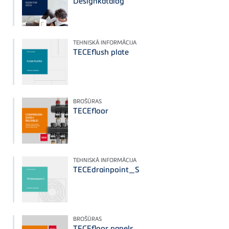
Designkatalog
TEHNISKĀ INFORMĀCIJA
TECEflush plate
BROŠŪRAS
TECEfloor
TEHNISKĀ INFORMĀCIJA
TECEdrainpoint_S
BROŠŪRAS
TECEfloor panels