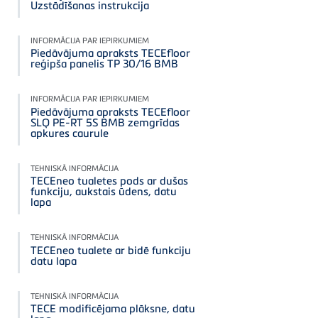
Uzstādīšanas instrukcija
INFORMĀCIJA PAR IEPIRKUMIEM
Piedāvājuma apraksts TECEfloor
reģipša panelis TP 30/16 BMB
INFORMĀCIJA PAR IEPIRKUMIEM
Piedāvājuma apraksts TECEfloor
SLQ PE-RT 5S BMB zemgrīdas
apkures caurule
TEHNISKĀ INFORMĀCIJA
TECEneo tualetes pods ar dušas
funkciju, aukstais ūdens, datu
lapa
TEHNISKĀ INFORMĀCIJA
TECEneo tualete ar bidē funkciju
datu lapa
TEHNISKĀ INFORMĀCIJA
TECE modificējama plāksne, datu