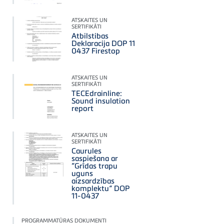
ATSKAITES UN
SERTIFIKĀTI
Atbilstibas
Deklaracija DOP 11
0437 Firestop
ATSKAITES UN
SERTIFIKĀTI
TECEdrainline:
Sound insulation
report
ATSKAITES UN
SERTIFIKĀTI
Caurules
saspiešana ar
”Grīdas trapu
uguns
aizsardzības
komplektu“ DOP
11-0437
PROGRAMMATŪRAS DOKUMENTI