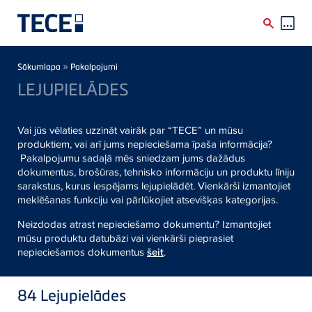
Skip to main content
Breadcrumb
»
Sākumlapa
Pakalpojumi
LEJUPIELĀDES
Vai jūs vēlaties uzzināt vairāk par “TECE” un mūsu
produktiem, vai arī jums nepieciešama īpaša informācija?
Pakalpojumu sadaļā mēs sniedzam jums dažādus
dokumentus, brošūras, tehnisko informāciju un produktu līniju
sarakstus, kurus iespējams lejupielādēt. Vienkārši izmantojiet
meklēšanas funkciju vai pārlūkojiet atsevišķas kategorijas.
Neizdodas atrast nepieciešamo dokumentu? Izmantojiet
mūsu produktu datubāzi vai vienkārši pieprasiet
nepieciešamos dokumentus
šeit
.
84
Lejupielādes