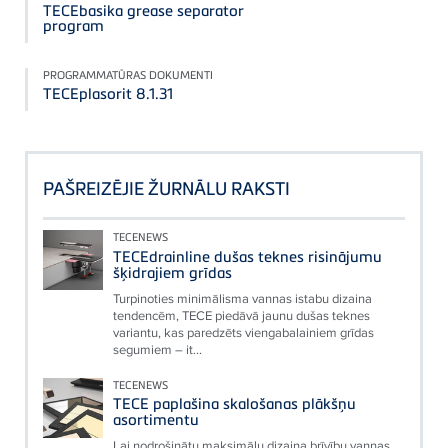
TECEbasika grease separator
program
PROGRAMMATŪRAS DOKUMENTI
TECEplasorit 8.1.31
PAŠREIZĒJIE ŽURNĀLU RAKSTI
TECENEWS
TECEdrainline dušas teknes risinājumu
šķidrajiem grīdas
Turpinoties minimālisma vannas istabu dizaina
tendencēm, TECE piedāvā jaunu dušas teknes
variantu, kas paredzēts viengabalainiem grīdas
segumiem – it...
TECENEWS
TECE paplašina skalošanas plākšņu
asortimentu
Lai nodrošinātu maksimālu dizaina brīvību vannas