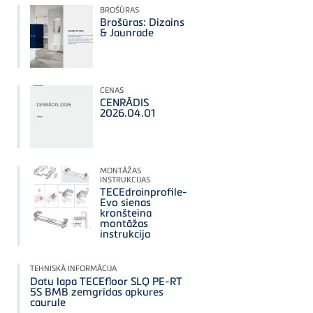
BROŠŪRAS
Brošūras: Dizains
& Jaunrade
CENAS
CENRĀDIS
2026.04.01
MONTĀŽAS
INSTRUKCIJAS
TECEdrainprofile-
Evo sienas
kronšteina
montāžas
instrukcija
TEHNISKĀ INFORMĀCIJA
Datu lapa TECEfloor SLQ PE-RT
5S BMB zemgrīdas apkures
caurule