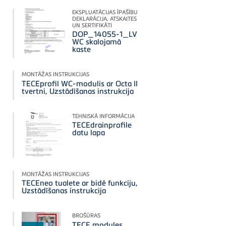
EKSPLUATĀCIJAS ĪPAŠĪBU
DEKLARĀCIJA, ATSKAITES
UN SERTIFIKĀTI
DOP_14055-1_LV
WC skalojamā
kaste
MONTĀŽAS INSTRUKCIJAS
TECEprofil WC-modulis ar Octa II
tvertni, Uzstādīšanas instrukcija
TEHNISKĀ INFORMĀCIJA
TECEdrainprofile
datu lapa
MONTĀŽAS INSTRUKCIJAS
TECEneo tualete ar bidē funkciju,
Uzstādīšanas instrukcija
BROŠŪRAS
TECE modules