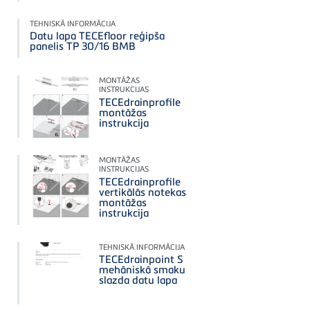
TEHNISKĀ INFORMĀCIJA
Datu lapa TECEfloor reģipša
panelis TP 30/16 BMB
MONTĀŽAS
INSTRUKCIJAS
TECEdrainprofile
montāžas
instrukcija
MONTĀŽAS
INSTRUKCIJAS
TECEdrainprofile
vertikālās notekas
montāžas
instrukcija
TEHNISKĀ INFORMĀCIJA
TECEdrainpoint S
mehāniskā smaku
slazda datu lapa