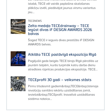
istabā, TECE vēl vairāk paplašina skalošanas
plākšņu izvēli, piedāvājot jaunus virsmu variantus
jau...
TECENEWS
Zelta medaļa TECEdrainway – TECE
iegūst divas iF DESIGN AWARDS 2026
balvas
Šogad TECE ir ieguvis divas prestižās iF DESIGN
AWARDS balvas.
Atklāta TECE pastāvīgā ekspozīcija Rīgā
Pagājušā gada beigās TECE birojs Rīgā pārcēlās uz
jaunām telpām, kurās turpmāk katru darba dienu
atradīsies rūpnīcas produkcijas ekspozīcija. TECE...
TECEprofil 30 gadi – veiksmes stāsts
Pirms trīsdesmit gadiem&nbsp;TECE&nbsp;īstenoja
revolūciju sanitāro iekārtu uzstādīšanas jomā,
ieviešot&nbsp;TECEprofil. Inovatīvā uzstādīšanas
sistēma noteica...