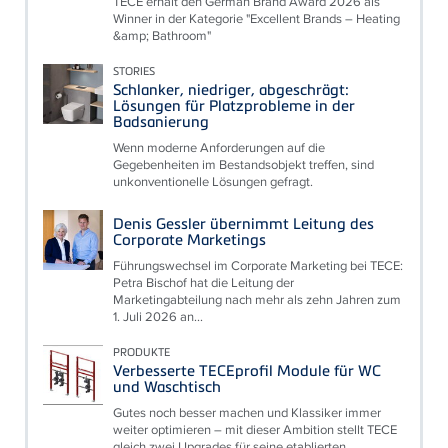
TECE erhält den German Brand Award 2026 als
Winner in der Kategorie "Excellent Brands – Heating
&amp; Bathroom"
STORIES
Schlanker, niedriger, abgeschrägt:
Lösungen für Platzprobleme in der
Badsanierung
Wenn moderne Anforderungen auf die
Gegebenheiten im Bestandsobjekt treffen, sind
unkonventionelle Lösungen gefragt.
Denis Gessler übernimmt Leitung des
Corporate Marketings
Führungswechsel im Corporate Marketing bei TECE:
Petra Bischof hat die Leitung der
Marketingabteilung nach mehr als zehn Jahren zum
1. Juli 2026 an...
PRODUKTE
Verbesserte TECEprofil Module für WC
und Waschtisch
Gutes noch besser machen und Klassiker immer
weiter optimieren – mit dieser Ambition stellt TECE
gleich zwei Upgrades für seine etablierten