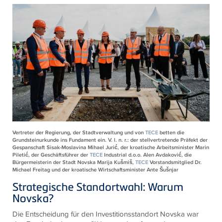
Vertreter der Regierung, der Stadtverwaltung und von
TECE
betten die
Grundsteinurkunde ins Fundament ein. V. l. n. r.: der stellvertretende Präfekt der
Gespanschaft Sisak-Moslavina Mihael Jurić, der kroatische Arbeitsminister Marin
Piletić, der Geschäftsführer der
TECE
Industrial d.o.o. Alen Avdaković, die
Bürgermeisterin der Stadt Novska Marija Kušmiš,
TECE
Vorstandsmitglied Dr.
Michael Freitag und der kroatische Wirtschaftsminister Ante Šušnjar
Strategische Standortwahl: Warum
Novska?
Die Entscheidung für den Investitionsstandort Novska war