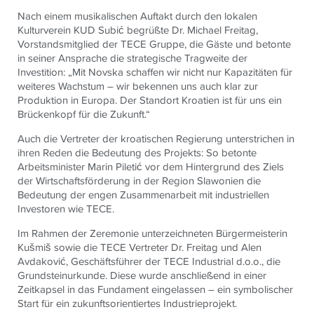
Nach einem musikalischen Auftakt durch den lokalen
Kulturverein KUD Subić begrüßte Dr. Michael Freitag,
Vorstandsmitglied der
TECE
Gruppe, die Gäste und betonte
in seiner Ansprache die strategische Tragweite der
Investition: „Mit Novska schaffen wir nicht nur Kapazitäten für
weiteres Wachstum – wir bekennen uns auch klar zur
Produktion in Europa. Der Standort Kroatien ist für uns ein
Brückenkopf für die Zukunft.“
Auch die Vertreter der kroatischen Regierung unterstrichen in
ihren Reden die Bedeutung des Projekts: So betonte
Arbeitsminister Marin Piletić vor dem Hintergrund des Ziels
der Wirtschaftsförderung in der Region Slawonien die
Bedeutung der engen Zusammenarbeit mit industriellen
Investoren wie TECE.
Im Rahmen der Zeremonie unterzeichneten Bürgermeisterin
Kušmiš sowie die
TECE
Vertreter Dr. Freitag und Alen
Avdaković, Geschäftsführer der
TECE
Industrial d.o.o., die
Grundsteinurkunde. Diese wurde anschließend in einer
Zeitkapsel in das Fundament eingelassen – ein symbolischer
Start für ein zukunftsorientiertes Industrieprojekt.