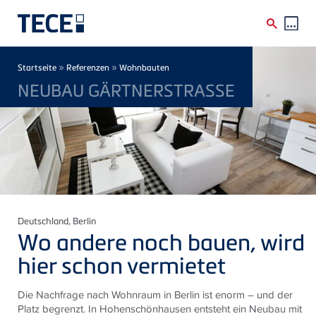
Direkt zum Inhalt
Breadcrumb
»
»
Startseite
Referenzen
Wohnbauten
NEUBAU GÄRTNERSTRASSE
Deutschland
, Berlin
Wo andere noch bauen, wird
hier schon vermietet
Die Nachfrage nach Wohnraum in Berlin ist enorm – und der
Platz begrenzt. In Hohenschönhausen entsteht ein Neubau mit