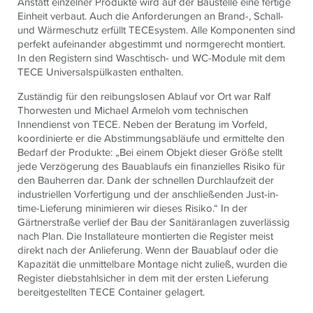
Anstatt einzelner Produkte wird auf der Baustelle eine fertige
Einheit verbaut. Auch die Anforderungen an Brand-, Schall-
und Wärmeschutz erfüllt TECEsystem. Alle Komponenten sind
perfekt aufeinander abgestimmt und normgerecht montiert.
In den Registern sind Waschtisch- und WC-Module mit dem
TECE Universalspülkasten enthalten.
Zuständig für den reibungslosen Ablauf vor Ort war Ralf
Thorwesten und Michael Armeloh vom technischen
Innendienst von TECE. Neben der Beratung im Vorfeld,
koordinierte er die Abstimmungsabläufe und ermittelte den
Bedarf der Produkte: „Bei einem Objekt dieser Größe stellt
jede Verzögerung des Bauablaufs ein finanzielles Risiko für
den Bauherren dar. Dank der schnellen Durchlaufzeit der
industriellen Vorfertigung und der anschließenden Just-in-
time-Lieferung minimieren wir dieses Risiko.“ In der
Gärtnerstraße verlief der Bau der Sanitäranlagen zuverlässig
nach Plan. Die Installateure montierten die Register meist
direkt nach der Anlieferung. Wenn der Bauablauf oder die
Kapazität die unmittelbare Montage nicht zuließ, wurden die
Register diebstahlsicher in dem mit der ersten Lieferung
bereitgestellten TECE Container gelagert.