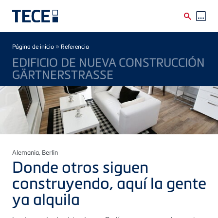
Skip to main content
Breadcrumb
»
Página de inicio
Referencia
EDIFICIO DE NUEVA CONSTRUCCIÓN
GÄRTNERSTRASSE
Alemania
, Berlin
Donde otros siguen
construyendo, aquí la gente
ya alquila