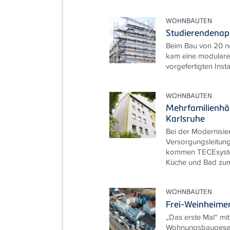
WOHNBAUTEN
Studierendenap
Beim Bau von 20 n
kam eine modulare 
vorgefertigten Inst
WOHNBAUTEN
Mehrfamilienhä
Karlsruhe
Bei der Modernisie
Versorgungsleitun
kommen TECEsyst
Küche und Bad zum
WOHNBAUTEN
Frei-Weinheimer
„Das erste Mal“ mi
Wohnungsbaugesell