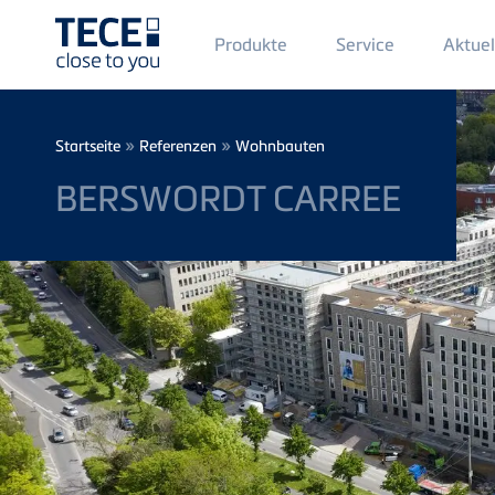
Main
Produkte
Service
Aktuel
Menü
1
Direkt zum Inhalt
Breadcrumb
»
»
Startseite
Referenzen
Wohnbauten
BERSWORDT CARREE