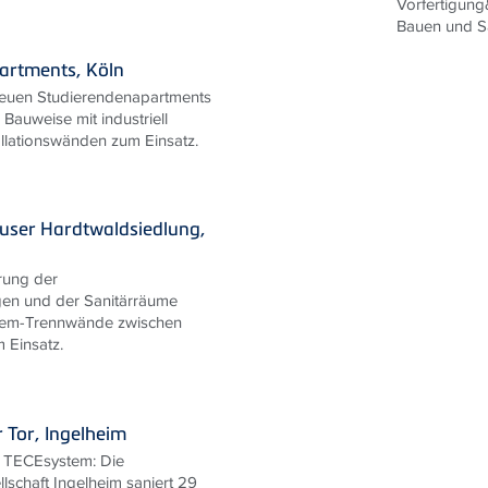
Vorfertigun
Bauen und Sa
artments, Köln
euen Studierendenapartments
Bauweise mit industriell
allationswänden zum Einsatz.
user Hardtwaldsiedlung,
rung der
gen und der Sanitärräume
em-Trennwände zwischen
 Einsatz.
 Tor, Ingelheim
t TECEsystem: Die
schaft Ingelheim saniert 29