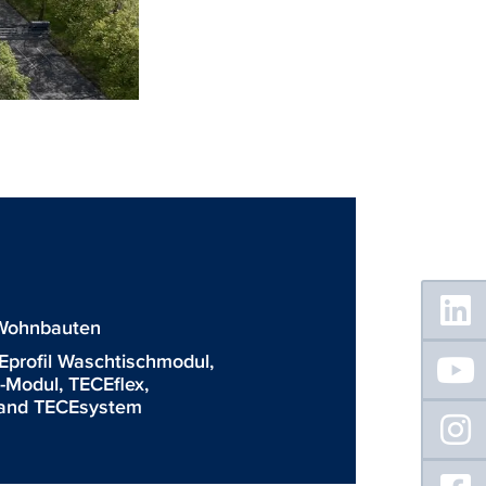
Floating
Sidebar
Wohnbauten
Eprofil Waschtischmodul
,
C-Modul
,
TECEflex
,
wand TECEsystem