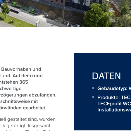
te Bauvorhaben und
DATEN
mund. Auf dem rund
ntstehen 365
Gebäudetyp: 
chwertige
rzögerungen abzufangen,
Produkte:
TEC
chnittsweise mit
TECEprofil W
ärwänden gearbeitet.
Installations
ll gestaltet sind, wurden
ik gefertigt. Insgesamt