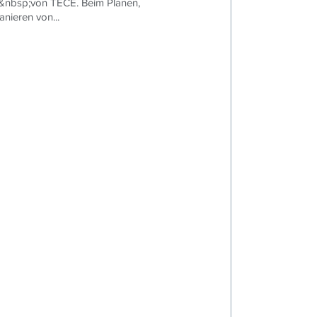
g&nbsp;von TECE. Beim Planen,
nieren von...