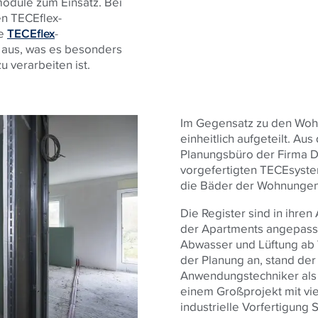
module zum Einsatz. Bei
en
TECE
flex-
ge
TECEflex
-
aus, was es besonders
u verarbeiten ist.
Im Gegensatz zu den Wohn
einheitlich aufgeteilt. Au
Planungsbüro der Firma Da
vorgefertigten
TECE
syste
die Bäder der Wohnungen
Die Register sind in ihr
der Apartments angepasst
Abwasser und Lüftung ab 
der Planung an, stand d
Anwendungstechniker als 
einem Großprojekt mit vi
industrielle Vorfertigung 