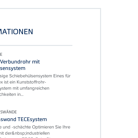
MATIONEN
E
 Verbundrohr mit
lsensystem
sige Schiebehülsensystem Eines für
x ist ein Kunststoffrohr-
ssystem mit umfangreichen
hkeiten in...
ONSWÄNDE
ionswand TECEsystem
 und -schächte Optimieren Sie Ihre
it der&nbsp;industriellen