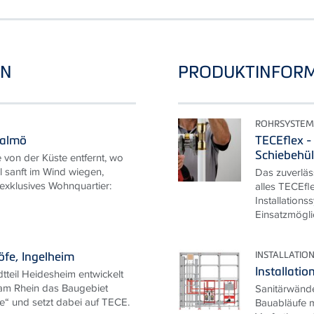
EN
PRODUKTINFOR
ROHRSYSTEM
Malmö
TECEflex -
Schiebehü
 von der Küste entfernt, wo
l sanft im Wind wiegen,
Das zuverläs
 exklusives Wohnquartier:
alles TECEfle
Installation
Einsatzmöglic
INSTALLATI
fe, Ingelheim
Installat
tteil Heidesheim entwickelt
 am Rhein das Baugebiet
Sanitärwände
“ und setzt dabei auf TECE.
Bauabläufe m