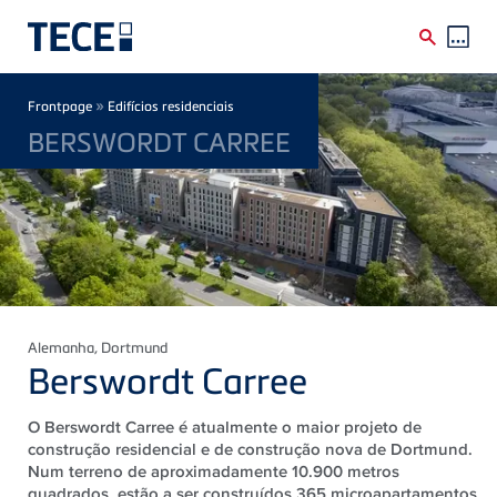
Skip to main content
Breadcrumb
»
Frontpage
Edifícios residenciais
BERSWORDT CARREE
Alemanha
, Dortmund
Berswordt Carree
O Berswordt Carree é atualmente o maior projeto de
construção residencial e de construção nova de Dortmund.
Num terreno de aproximadamente 10.900 metros
quadrados, estão a ser construídos 365 microapartamentos