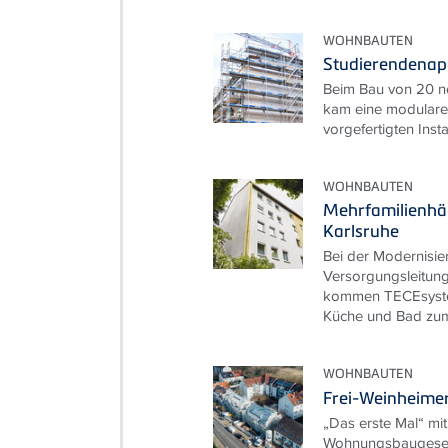
WOHNBAUTEN
Studierendenap
Beim Bau von 20 n
kam eine modulare 
vorgefertigten Inst
WOHNBAUTEN
Mehrfamilienhä
Karlsruhe
Bei der Modernisie
Versorgungsleitun
kommen TECEsyst
Küche und Bad zum
WOHNBAUTEN
Frei-Weinheimer
„Das erste Mal“ mi
Wohnungsbaugesell