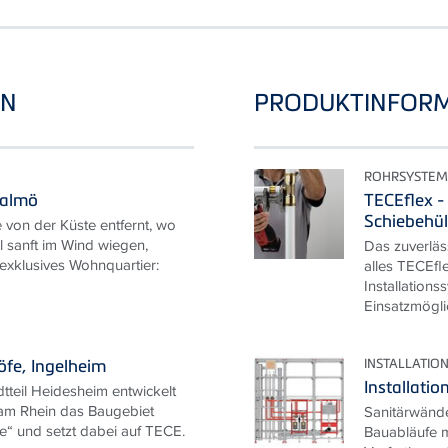
EN
PRODUKTINFOR
ROHRSYSTEM
Malmö
TECEflex -
Schiebehü
 von der Küste entfernt, wo
l sanft im Wind wiegen,
Das zuverläs
 exklusives Wohnquartier:
alles TECEfle
Installation
Einsatzmöglic
INSTALLATI
fe, Ingelheim
Installat
tteil Heidesheim entwickelt
 am Rhein das Baugebiet
Sanitärwände
“ und setzt dabei auf TECE.
Bauabläufe m