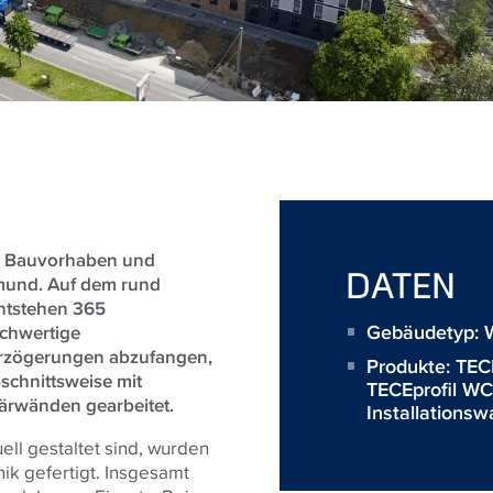
te Bauvorhaben und
DATEN
mund. Auf dem rund
ntstehen 365
Gebäudetyp: 
chwertige
rzögerungen abzufangen,
Produkte:
TEC
chnittsweise mit
TECEprofil W
ärwänden gearbeitet.
Installations
ll gestaltet sind, wurden
ik gefertigt. Insgesamt