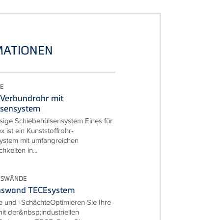
MATIONEN
E
 Verbundrohr mit
lsensystem
sige Schiebehülsensystem Eines für
x ist ein Kunststoffrohr-
ssystem mit umfangreichen
hkeiten in...
ONSWÄNDE
ionswand TECEsystem
 und -SchächteOptimieren Sie Ihre
it der&nbsp;industriellen