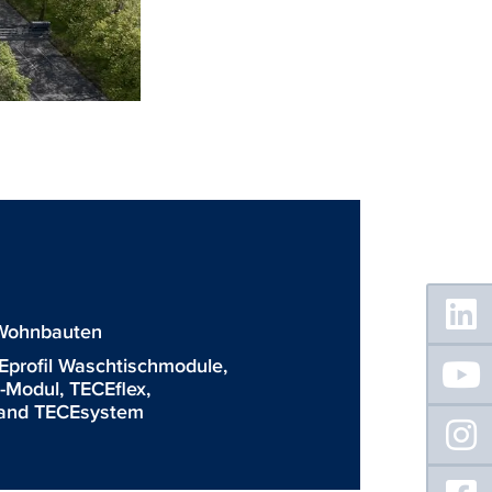
Floating
Sidebar
Wohnbauten
Eprofil Waschtischmodule
,
C-Modul
,
TECEflex
,
wand TECEsystem