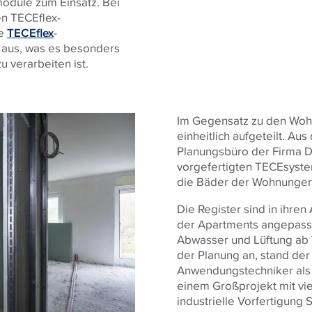
module zum Einsatz. Bei
en
TECE
flex-
ge
TECEflex
-
aus, was es besonders
u verarbeiten ist.
Im Gegensatz zu den Wohn
einheitlich aufgeteilt. Au
Planungsbüro der Firma Da
vorgefertigten
TECE
syste
die Bäder der Wohnungen
Die Register sind in ihr
der Apartments angepasst
Abwasser und Lüftung ab 
der Planung an, stand d
Anwendungstechniker als 
einem Großprojekt mit vi
industrielle Vorfertigung 