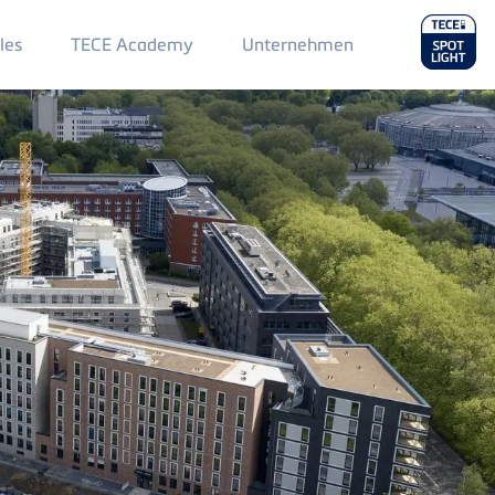
Main
les
TECE Academy
Unternehmen
Menu
2