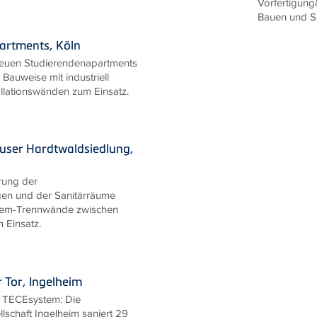
Vorfertigun
Bauen und Sa
artments, Köln
euen Studierendenapartments
Bauweise mit industriell
allationswänden zum Einsatz.
user Hardtwaldsiedlung,
rung der
gen und der Sanitärräume
em-Trennwände zwischen
 Einsatz.
 Tor, Ingelheim
t TECEsystem: Die
schaft Ingelheim saniert 29