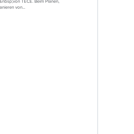
g&nbsp;von TECE. Beim Planen,
nieren von...