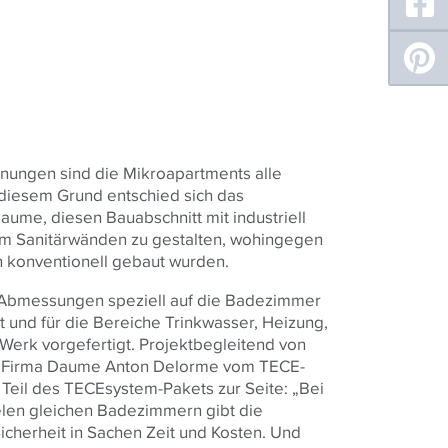
ungen sind die Mikroapartments alle
s diesem Grund entschied sich das
ume, diesen Bauabschnitt mit industriell
m Sanitärwänden zu gestalten, wohingegen
 konventionell gebaut wurden.
en Abmessungen speziell auf die Badezimmer
 und für die Bereiche Trinkwasser, Heizung,
Werk vorgefertigt. Projektbegleitend von
er Firma Daume Anton Delorme vom
TECE
-
Teil des
TECE
system-Pakets zur Seite: „Bei
elen gleichen Badezimmern gibt die
Sicherheit in Sachen Zeit und Kosten. Und