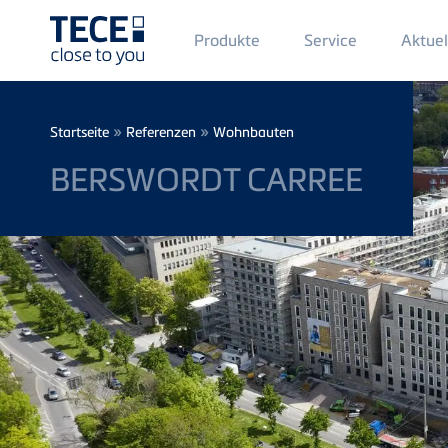
Main
Produkte
Service
Aktuel
Menü
1
Direkt zum Inhalt
Breadcrumb
»
»
Startseite
Referenzen
Wohnbauten
BERSWORDT CARREE