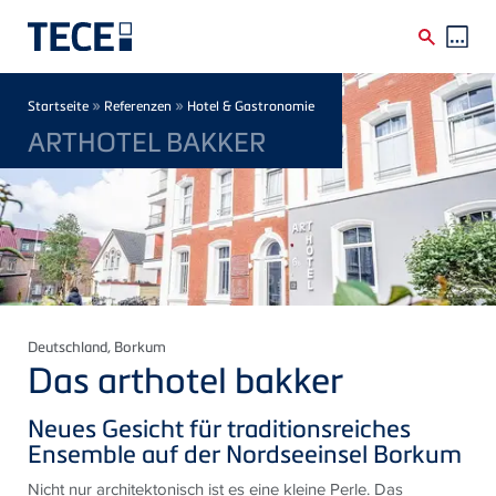
Direkt zum Inhalt
Breadcrumb
»
»
Startseite
Referenzen
Hotel & Gastronomie
ARTHOTEL BAKKER
Deutschland
, Borkum
Das arthotel bakker
Neues Gesicht für traditionsreiches
Ensemble auf der Nordseeinsel Borkum
Nicht nur architektonisch ist es eine kleine Perle. Das