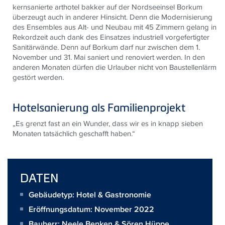
kernsanierte arthotel bakker auf der Nordseeinsel Borkum
überzeugt auch in anderer Hinsicht. Denn die Modernisierung
des Ensembles aus Alt- und Neubau mit 45 Zimmern gelang in
Rekordzeit auch dank des Einsatzes industriell vorgefertigter
Sanitärwände. Denn auf Borkum darf nur zwischen dem 1.
November und 31. Mai saniert und renoviert werden. In den
anderen Monaten dürfen die Urlauber nicht von Baustellenlärm
gestört werden.
Hotelsanierung als Familienprojekt
„Es grenzt fast an ein Wunder, dass wir es in knapp sieben
Monaten tatsächlich geschafft haben.“
DATEN
Gebäudetyp: Hotel & Gastronomie
Eröffnungsdatum: November 2022
Bauherr:
Neele Benken & Sören Hüppe