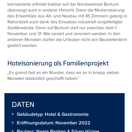
kernsanierte arthotel bakker auf der Nordseeinsel Borkum
überzeugt auch in anderer Hinsicht. Denn die Modernisierung
des Ensembles aus Alt- und Neubau mit 45 Zimmern gelang in
Rekordzeit auch dank des Einsatzes industriell vorgefertigter
Sanitärwände. Denn auf Borkum darf nur zwischen dem 1.
November und 31. Mai saniert und renoviert werden. In den
anderen Monaten dürfen die Urlauber nicht von Baustellenlärm
gestört werden.
Hotelsanierung als Familienprojekt
„Es grenzt fast an ein Wunder, dass wir es in knapp sieben
Monaten tatsächlich geschafft haben.“
DATEN
Gebäudetyp: Hotel & Gastronomie
Eröffnungsdatum: November 2022
Bauherr:
Neele Benken & Sören Hüppe