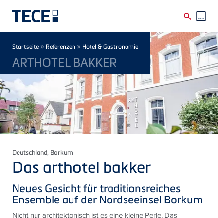
Direkt zum Inhalt
Breadcrumb
»
»
Startseite
Referenzen
Hotel & Gastronomie
ARTHOTEL BAKKER
Deutschland
, Borkum
Das arthotel bakker
Neues Gesicht für traditionsreiches
Ensemble auf der Nordseeinsel Borkum
Nicht nur architektonisch ist es eine kleine Perle. Das