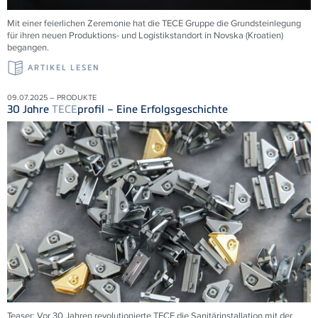
Mit einer feierlichen Zeremonie hat die
TECE
Gruppe die Grundsteinlegung
für ihren neuen Produktions- und Logistikstandort in Novska (Kroatien)
begangen.
ARTIKEL LESEN
09.07.2025 – PRODUKTE
30 Jahre
TECE
profil – Eine Erfolgsgeschichte
Teaser: Vor 30 Jahren revolutionierte
TECE
die Sanitärinstallation mit der