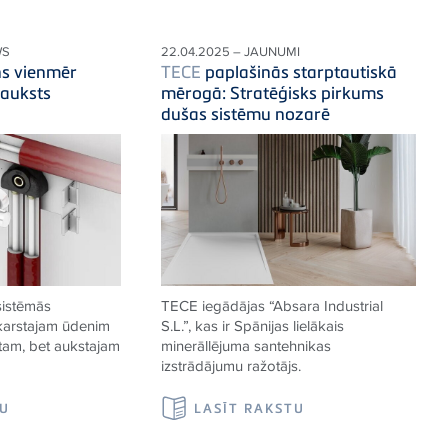
WS
22.04.2025 – JAUNUMI
ns vienmēr
TECE
paplašinās starptautiskā
 auksts
mērogā: Stratēģisks pirkums
dušas sistēmu nozarē
sistēmās
TECE
iegādājas “Absara Industrial
 karstajam ūdenim
S.L.”, kas ir Spānijas lielākais
stam, bet aukstajam
minerāllējuma santehnikas
izstrādājumu ražotājs.
TU
LASĪT RAKSTU