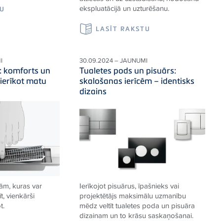
ekspluatācijā un uzturēšanu.
TU
LASĪT RAKSTU
I
30.09.2024 – JAUNUMI
e: komforts un
Tualetes pods un pisuārs:
 ierīkot matu
skalošanas ierīcēm – identisks
dizains
ām, kuras var
Ierīkojot pisuārus, īpašnieks vai
īt, vienkārši
projektētājs maksimālu uzmanību
t.
mēdz veltīt tualetes poda un pisuāra
dizainam un to krāsu saskaņošanai.