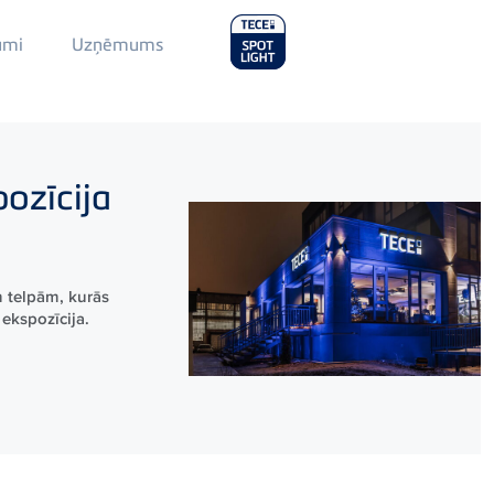
Main
umi
Uzņēmums
Menu
2
ozīcija
 telpām, kurās
ekspozīcija.