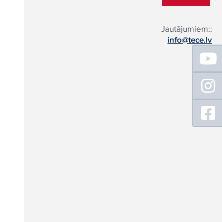
Jautājumiem::
info@tece.lv
Floating
Sidebar