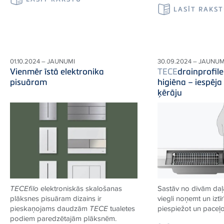
LASĪT RAKS
01.10.2024 – JAUNUMI
30.09.2024 – JAUNUM
Vienmēr īstā elektronika
TECE
drainprofil
pisuāram
higiēna – iespēja
ķērāju
TECE
filo
elektroniskās skalošanas
Sastāv no divām daļ
plāksnes pisuāram dizains ir
viegli noņemt un iztīr
pieskaņojams daudzām
TECE
tualetes
piespiežot un paceļo
podiem paredzētajām plāksnēm.