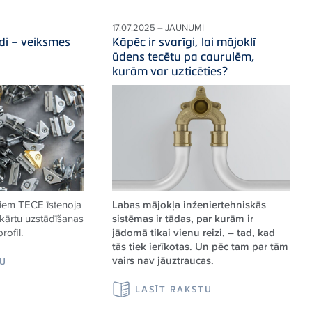
17.07.2025 – JAUNUMI
di – veiksmes
Kāpēc ir svarīgi, lai mājoklī
ūdens tecētu pa caurulēm,
kurām var uzticēties?
diem
TECE
īstenoja
Labas mājokļa inženiertehniskās
ekārtu uzstādīšanas
sistēmas ir tādas, par kurām ir
profil.
jādomā tikai vienu reizi, – tad, kad
tās tiek ierīkotas. Un pēc tam par tām
vairs nav jāuztraucas.
TU
LASĪT RAKSTU