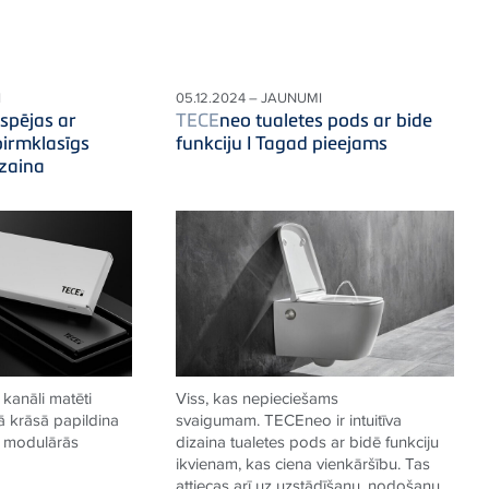
I
05.12.2024 – JAUNUMI
spējas ar
TECE
neo tualetes pods ar bide
pirmklasīgs
funkciju I Tagad pieejams
zaina
kanāli matēti
Viss, kas nepieciešams
ā krāsā papildina
svaigumam.
TECE
neo ir intuitīva
e modulārās
dizaina tualetes pods ar bidē funkciju
ikvienam, kas ciena vienkāršību. Tas
attiecas arī uz uzstādīšanu, nodošanu