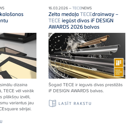
WS
16.03.2026 –
TECE
NEWS
skalošanas
Zelta medaļa
TECE
drainway –
entu
TECE
iegūst divas iF DESIGN
AWARDS 2026 balvas
simālu dizaina
Šogad TECE ir ieguvis divas prestižās
ā,
TECE
vēl vairāk
iF DESIGN AWARDS balvas.
 plākšņu izvēli,
rsmu variantus jau
LASĪT RAKSTU
CE
square sērijai.
TU