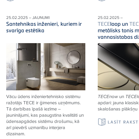
25.02.2025 – JAUNUMI
25.02.2025 –
Santehnikas inženieri, kuriem ir
TECE
loop un
TEC
svarīga estētika
metālisks tonis
vannasistabas d
Vācu ūdens inženiertehnisko sistēmu
TECE
now
un
TECE
ražotājs
TECE
ir ģimenes uzņēmums.
apdari: jauna klasis
Tā darbības īpašā iezīme –
skalošanas plākšņu i
jauninājumi, kas paaugstina kvalitāti un
ūdensapgādes sistēmu drošumu, kā
LASĪT RAKS
arī pievērš uzmanību interjera
dizainam.