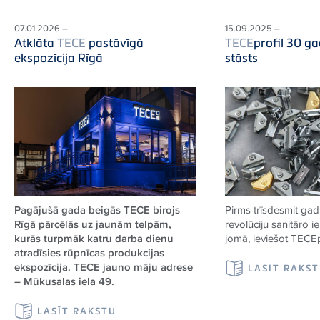
07.01.2026 –
15.09.2025 –
Atklāta
TECE
pastāvīgā
TECE
profil 30 ga
ekspozīcija Rīgā
stāsts
Pagājušā gada beigās TECE birojs
Pirms trīsdesmit ga
Rīgā pārcēlās uz jaunām telpām,
revolūciju sanitāro i
kurās turpmāk katru darba dienu
jomā, ieviešot
TECE
atradīsies rūpnīcas produkcijas
ekspozīcija. TECE jauno māju adrese
LASĪT RAKS
– Mūkusalas iela 49.
LASĪT RAKSTU