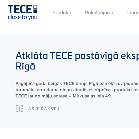
Main
Produkti
Pakalpojumi
Jaun
Menü
1
Skip to main content
Atklāta
TECE
pastāvīgā eksp
Rīgā
Pagājušā gada beigās TECE birojs Rīgā pārcēlās uz jaunām
turpmāk katru darba dienu atradīsies rūpnīcas produkcijas 
TECE jauno māju adrese – Mūkusalas iela 49.
LASĪT RAKSTU