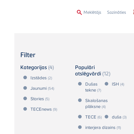
Second
Meklētājs
Sazināties
Menu
Filter
Kategorijas
(4)
Populāri
atslēgvārdi
(12)
Izstādes
(2)
Dušas
ISH
(4)
Jaunumi
(54)
tekne
(7)
Stories
(5)
Skalošanas
plāksne
(4)
TECEnews
(9)
TECE
duša
(6)
(3)
interjera dizains
(11)