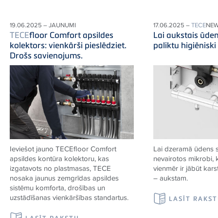
19.06.2025 – JAUNUMI
17.06.2025 –
TECE
NE
TECE
floor Comfort apsildes
Lai aukstais ūde
kolektors: vienkārši pieslēdziet.
paliktu higiēniski
Drošs savienojums.
Ieviešot jauno
TECE
floor Comfort
Lai dzeramā ūdens 
apsildes kontūra kolektoru, kas
nevairotos mikrobi,
izgatavots no plastmasas,
TECE
vienmēr ir jābūt kar
nosaka jaunus zemgrīdas apsildes
– aukstam.
sistēmu komforta, drošības un
uzstādīšanas vienkāršības standartus.
LASĪT RAKS
LASĪT RAKSTU