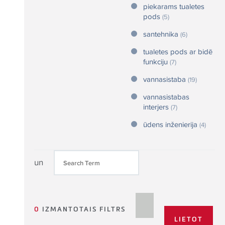
piekarams tualetes
pods
(5)
santehnika
(6)
tualetes pods ar bidē
funkciju
(7)
vannasistaba
(19)
vannasistabas
interjers
(7)
ūdens inženierija
(4)
un
0
IZMANTOTAIS FILTRS