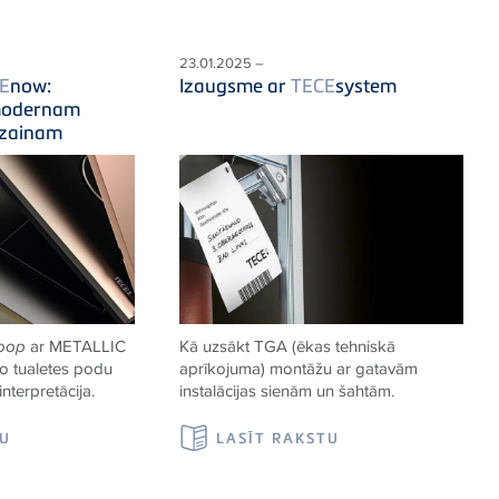
23.01.2025 –
E
now:
Izaugsme ar
TECE
system
 modernam
izainam
loop
ar METALLIC
Kā uzsākt TGA (ēkas tehniskā
ko tualetes podu
aprīkojuma) montāžu ar gatavām
nterpretācija.
instalācijas sienām un šahtām.
TU
LASĪT RAKSTU