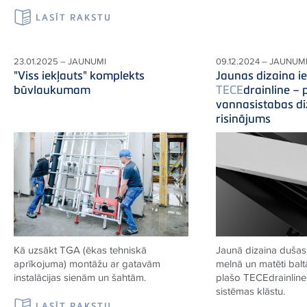
LASĪT RAKSTU
23.01.2025 – JAUNUMI
09.12.2024 – JAUNUM
"Viss iekļauts" komplekts
Jaunas dizaina ie
būvlaukumam
TECE
drainline – 
vannasistabas di
risinājums
Kā uzsākt TGA (ēkas tehniskā
Jaunā dizaina dušas 
aprīkojuma) montāžu ar gatavām
melnā un matēti balt
instalācijas sienām un šahtām.
plašo
TECE
drainlin
sistēmas klāstu.
LASĪT RAKSTU