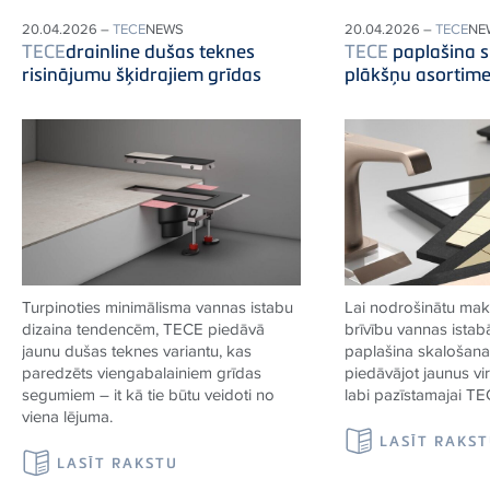
20.04.2026 –
TECE
NEWS
20.04.2026 –
TECE
NE
TECE
drainline dušas teknes
TECE
paplašina 
risinājumu šķidrajiem grīdas
plākšņu asortim
Turpinoties minimālisma vannas istabu
Lai nodrošinātu mak
dizaina tendencēm,
TECE
piedāvā
brīvību vannas istab
jaunu dušas teknes variantu, kas
paplašina skalošanas
paredzēts viengabalainiem grīdas
piedāvājot jaunus vi
segumiem – it kā tie būtu veidoti no
labi pazīstamajai
TE
viena
lējuma.
LASĪT RAKS
LASĪT RAKSTU