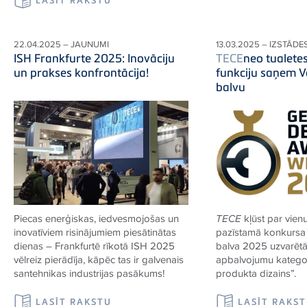
22.04.2025 – JAUNUMI
13.03.2025 – IZSTĀDE
ISH Frankfurte 2025: Inovāciju
TECE
neo tualete
un prakses konfrontācija!
funkciju saņem V
balvu
Piecas enerģiskas, iedvesmojošas un
TECE
kļūst par vienu
inovatīviem risinājumiem piesātinātas
pazīstamā konkursa 
dienas – Frankfurtē rīkotā ISH 2025
balva 2025 uzvarēt
vēlreiz pierādīja, kāpēc tas ir galvenais
apbalvojumu kategori
santehnikas industrijas pasākums!
produkta dizains”.
LASĪT RAKSTU
LASĪT RAKS