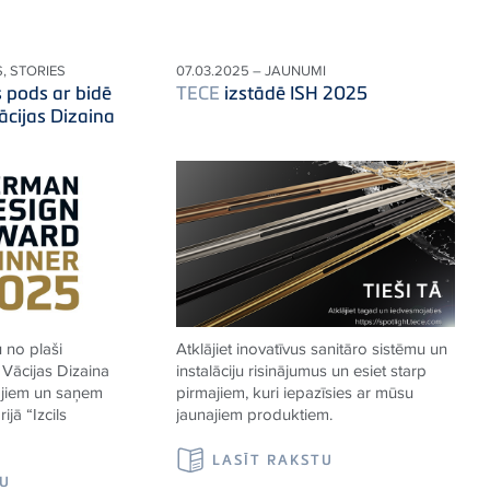
S, STORIES
07.03.2025 – JAUNUMI
s pods ar bidē
TECE
izstādē ISH 2025
ācijas Dizaina
 no plaši
Atklājiet inovatīvus sanitāro sistēmu un
Vācijas Dizaina
instalāciju risinājumus un esiet starp
ājiem un saņem
pirmajiem, kuri iepazīsies ar mūsu
jā “Izcils
jaunajiem produktiem.
LASĪT RAKSTU
TU