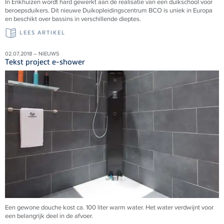
In Enkhuizen wordt hard gewerkt aan de realisatie van een duikschool voor
beroepsduikers. Dit nieuwe Duikopleidingscentrum BCO is uniek in Europa
en beschikt over bassins in verschillende dieptes.
LEES ARTIKEL
02.07.2018 – NIEUWS
Tekst project e-shower
Een gewone douche kost ca. 100 liter warm water. Het water verdwijnt voor
een belangrijk deel in de afvoer.