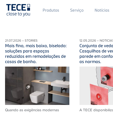
Main
Produtos
Serviço
Notícias
Menü
1
Skip to main content
21.07.2026 – STORIES
12.05.2026 – NOTICIA
Mais fino, mais baixo, biselado:
Conjunto de ved
soluções para espaços
Casquilhos de ve
reduzidos em remodelações de
parede em conf
casas de banho.
as normas.
Quando as exigências modernas
A TECE disponibiliza