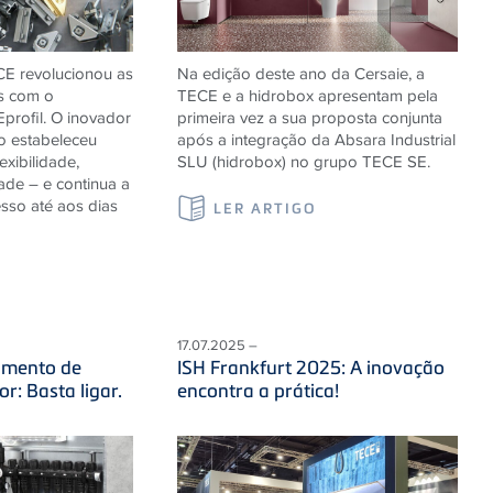
CE
revolucionou as
Na edição deste ano da Cersaie, a
as com o
TECE e a hidrobox apresentam pela
E
profil. O inovador
primeira vez a sua proposta conjunta
ão estabeleceu
após a integração da Absara Industrial
xibilidade,
SLU (hidrobox) no grupo TECE SE.
dade – e continua a
sso até aos dias
LER ARTIGO
S
17.07.2025 –
imento de
ISH Frankfurt 2025: A inovação
or: Basta ligar.
encontra a prática!