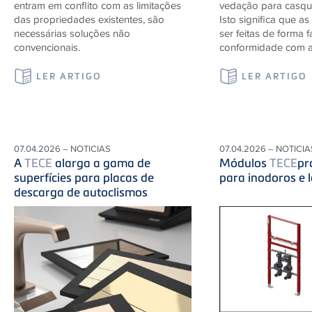
entram em conflito com as limitações
vedação para casqui
das propriedades existentes, são
Isto significa que a
necessárias soluções não
ser feitas de forma f
convencionais.
conformidade com a
LER ARTIGO
LER ARTIGO
07.04.2026 – NOTICIAS
07.04.2026 – NOTICIA
A
TECE
alarga a gama de
Módulos
TECE
pr
superfícies para placas de
para inodoros e 
descarga de autoclismos