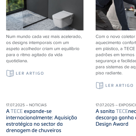
Num mundo cada vez mais acelerado,
Com o novo coletor 
os designs intemporais com um
aquecimento confor
aspeto acolhedor criam um equilíbrio
em plástico, a
TECE
para o ritmo agitado da vida
padrões em termos 
quotidiana.
segurança e facilida
para sistemas de a
piso radiante.
LER ARTIGO
LER ARTIGO
17.07.2025 – NOTICIAS
17.07.2025 – EXPOSIC
A
TECE
expande-se
A sanita
TECE
neo
internacionalmente: Aquisição
descarga ganha
estratégica no sector da
Design Award
drenagem de chuveiros