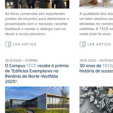
As feiras comerciais são importantes
A qualidade dos da
pontos de encontro para demonstrar a
um fator decisivo p
proximidade com o mercado, recolher
eficientes no comérc
feedback e manter o diálogo com os
retalhista. A
TECE
es
atuais e novos parceiros.
nesta área há anos.
LER ARTIGO
LER ARTIGO
30.01.2026 – STORIES
29.10.2025 – NOTICIA
O Campus
TECE
recebe o prémio
30 anos da
TECE
de "Edifícios Exemplares na
história de suces
Renânia do Norte-Vestfália
2025".