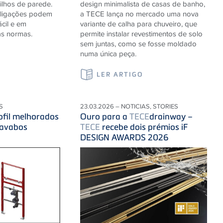
lhos de parede.
design minimalista de casas de banho,
s ligações podem
a TECE lança no mercado uma nova
ácil e em
variante de calha para chuveiro, que
s normas.
permite instalar revestimentos de solo
sem juntas, como se fosse moldado
numa única peça.
LER ARTIGO
S
23.03.2026 – NOTICIAS, STORIES
ofil melhorados
Ouro para a
TECE
drainway –
lavabos
TECE
recebe dois prémios iF
DESIGN AWARDS 2026