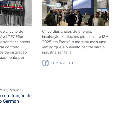
de circuito de
Cinco dias cheios de energia,
tável
TECE
floor
inspiração e soluções pioneiras - a ISH
estabelece novos
2025 em Frankfurt mostrou mais uma
de conforto,
vez porque é o evento central para a
de de instalação
indústria sanitária!
quecimento por
LER ARTIGO
IONES, STORIES
 com função de
 o German