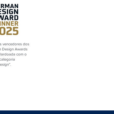
os vencedores dos
n Design Awards
alardoada com o
categoria
esign”.