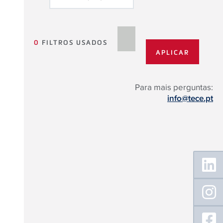
0
FILTROS USADOS
Para mais perguntas:
info@tece.pt
Floating
Sidebar