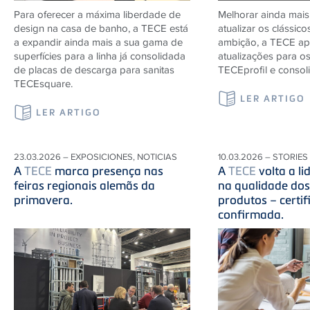
Para oferecer a máxima liberdade de
Melhorar ainda mais
design na casa de banho, a TECE está
atualizar os clássico
a expandir ainda mais a sua gama de
ambição, a TECE ap
superfícies para a linha já consolidada
atualizações para o
de placas de descarga para sanitas
TECEprofil e consol
TECEsquare.
LER ARTIGO
LER ARTIGO
23.03.2026 – EXPOSICIONES, NOTICIAS
10.03.2026 – STORIES
A
TECE
marca presença nas
A
TECE
volta a l
feiras regionais alemãs da
na qualidade do
primavera.
produtos – certi
confirmada.