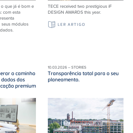
 o que já é bom e
TECE received two prestigious iF
s: com esta
DESIGN AWARDS this year.
resenta
s seus módulos
LER ARTIGO
idados.
10.03.2026 – STORIES
iderar o caminho
Transparência total para o seu
s dados dos
planeamento.
ficação premium