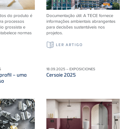
dos do produto é
Documentação útil: A
TECE
fornece
ara processos
informações ambientais abrangentes
io grossista e
para decisões sustentáveis ​​nos
tabelece normas
projetos.
LER ARTIGO
S
18.09.2025 – EXPOSICIONES
profil – uma
Cersaie 2025
so