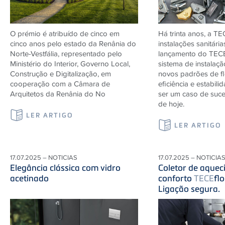
O prémio é atribuído de cinco em
Há trinta anos, a
TE
cinco anos pelo estado da Renânia do
instalações sanitári
Norte-Vestfália, representado pelo
lançamento do
TEC
Ministério do Interior, Governo Local,
sistema de instalaç
Construção e Digitalização, em
novos padrões de fle
cooperação com a Câmara de
eficiência e estabili
Arquitetos da Renânia do No
ser um caso de suce
de hoje.
LER ARTIGO
LER ARTIGO
17.07.2025 – NOTICIAS
17.07.2025 – NOTICIA
Elegância clássica com vidro
Coletor de aquec
acetinado
conforto
TECE
flo
Ligação segura.