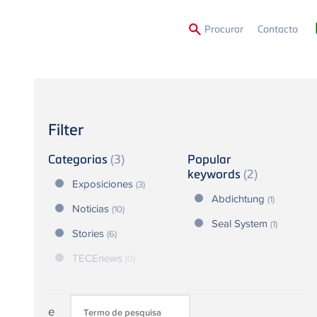
Second
Procurar
Contacto
Menu
Filter
Categorias
(3)
Popular
keywords
(2)
Exposiciones
(3)
Abdichtung
(1)
Noticias
(10)
Seal System
(1)
Stories
(6)
TECEnews
(0)
e