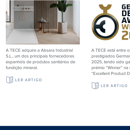
A TECE adquire a Absara Industrial
A TECE está entre 
S.L., um dos principais fornecedores
prestigiados Germa
espanhóis de produtos sanitários de
2025, tendo sido g
fundição mineral.
prémio “Winner” na 
“Excellent Product D
LER ARTIGO
LER ARTIGO