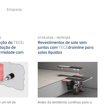
Main
Empresa
Menu
2
S
07.04.2026 – NOTICIAS
ação da
TECE
:
Revestimentos de solo sem
dação de
juntas com
TECE
drainline para
ormidade com
solos líquidos
 um kit de
Antes da tendência contínua para o