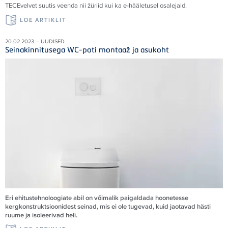
TECE
velvet suutis veenda nii žüriid kui ka e-hääletusel osalejaid
.
LOE ARTIKLIT
20.02.2023 – UUDISED
Seinakinnitusega WC-poti montaaž ja asukoht
Eri ehitustehnoloogiate abil on võimalik paigaldada hoonetesse
kergkonstruktsioonidest seinad, mis ei ole tugevad, kuid jaotavad hästi
ruume ja isoleerivad heli.