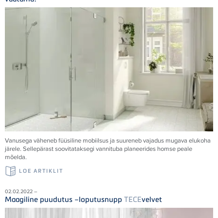
Vanusega väheneb füüsiline mobiilsus ja suureneb vajadus mugava elukoha
järele. Sellepärast soovitataksegi vannituba planeerides homse peale
mõelda.
LOE ARTIKLIT
02.02.2022 –
Maagiline puudutus –loputusnupp
TECE
velvet