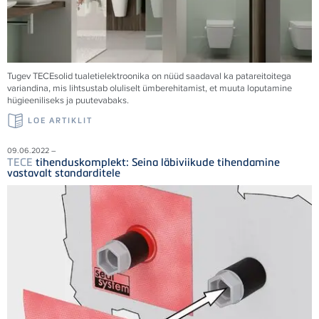
Tugev
TECE
solid tualetielektroonika on nüüd saadaval ka patareitoitega
variandina, mis lihtsustab oluliselt ümberehitamist, et muuta loputamine
hügieeniliseks ja puutevabaks.
LOE ARTIKLIT
09.06.2022 –
TECE
tihenduskomplekt: Seina läbiviikude tihendamine
vastavalt standarditele