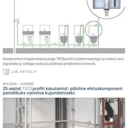
Integreeritud hügieeniloputusega
TECE
profil tualetimooduliga on seisev vesi,
legionella ja sellega seotud juriidilised probleemid minevik.
LOE ARTIKLIT
18.11.2022 – UUDISED
25 aastat
TECE
profili kasutamist: põhiline ehituskomponent
paindlikuks vannitoa kujundamiseks