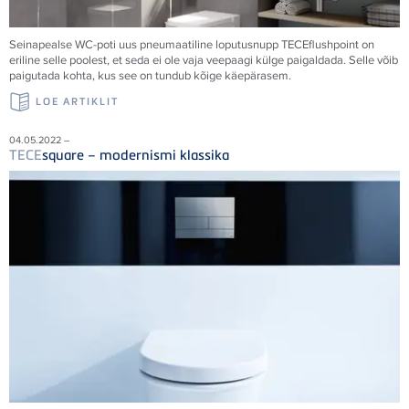
Seinapealse WC-poti uus pneumaatiline loputusnupp
TECE
flushpoint on
eriline selle poolest, et seda ei ole vaja veepaagi külge paigaldada. Selle võib
paigutada kohta, kus see on tundub kõige käepärasem.
LOE ARTIKLIT
04.05.2022 –
TECE
square – modernismi klassika