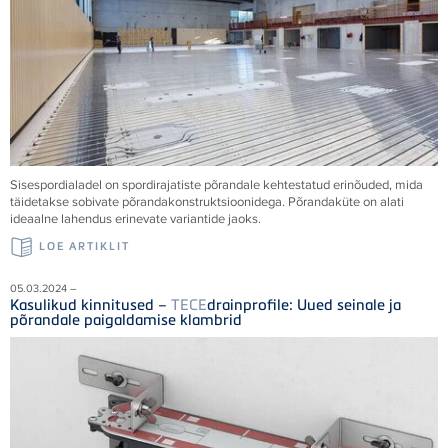
Sisespordialadel on spordirajatiste põrandale kehtestatud erinõuded, mida
täidetakse sobivate põrandakonstruktsioonidega. Põrandaküte on alati
ideaalne lahendus erinevate variantide jaoks.
LOE ARTIKLIT
05.03.2024 –
Kasulikud kinnitused –
TECE
drainprofile: Uued seinale ja
põrandale paigaldamise klambrid