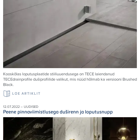
Kooskõlas loputusplaatide stiiliuuendusega on
TECE
laiendanud
TECE
drainprofile dušiprofiilide valikut, mis nüüd hõlmab ka versiooni Brushed
Black.
LOE ARTIKLIT
12.07.2022 – UUDISED
Peene pinnaviimistlusega duširenn ja loputusnupp