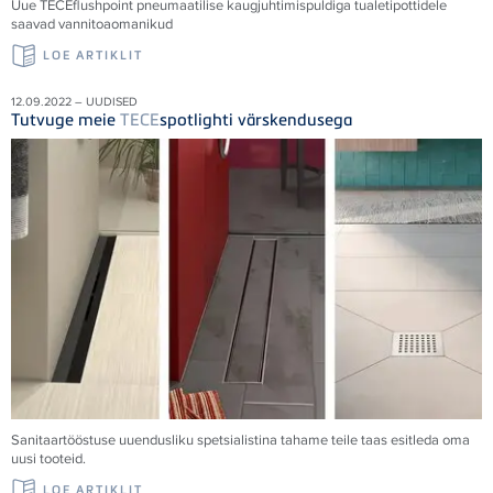
Uue
TECE
flushpoint pneumaatilise kaugjuhtimispuldiga tualetipottidele
saavad vannitoaomanikud
LOE ARTIKLIT
12.09.2022 – UUDISED
Tutvuge meie
TECE
spotlighti värskendusega
Sanitaartööstuse uuendusliku spetsialistina tahame teile taas esitleda oma
uusi tooteid.
LOE ARTIKLIT