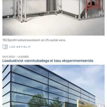
TECE
profili eelseinasüsteem on 25 aastat vana.
LOE ARTIKLIT
04.11.2022 – UUDISED
Looduskivist vannitubadega ei tasu eksperimenteerida