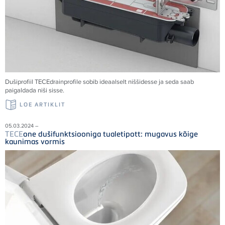
Dušiprofiil
TECE
drainprofile sobib ideaalselt niššidesse ja seda saab
paigaldada niši sisse.
LOE ARTIKLIT
05.03.2024 –
TECE
one dušifunktsiooniga tualetipott: mugavus kõige
kaunimas vormis