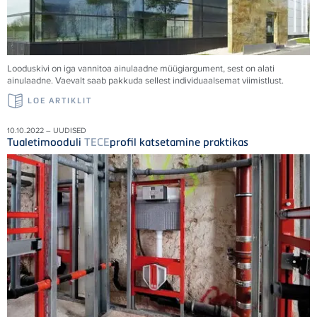
Looduskivi on iga vannitoa ainulaadne müügiargument, sest on alati
ainulaadne. Vaevalt saab pakkuda sellest individuaalsemat viimistlust.
LOE ARTIKLIT
10.10.2022 – UUDISED
Tualetimooduli
TECE
profil katsetamine praktikas