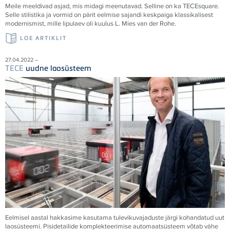
Meile meeldivad asjad, mis midagi meenutavad. Selline on ka
TECE
square.
Selle stilistika ja vormid on pärit eelmise sajandi keskpaiga klassikalisest
modernismist, mille lipulaev oli kuulus L. Mies van der Rohe.
LOE ARTIKLIT
27.04.2022 –
TECE
uudne laosüsteem
Eelmisel aastal hakkasime kasutama tulevikuvajaduste järgi kohandatud uut
laosüsteemi. Pisidetailide komplekteerimise automaatsüsteem võtab vähe