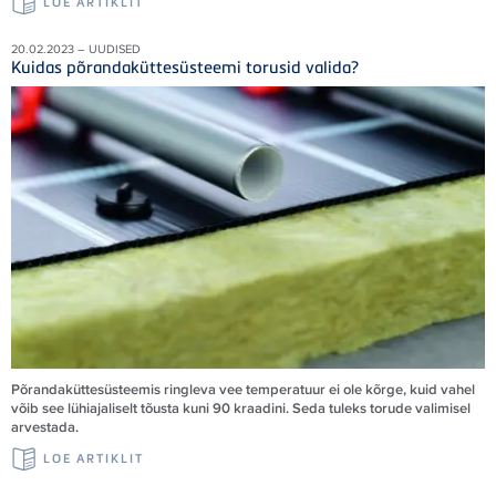
LOE ARTIKLIT
20.02.2023 – UUDISED
Kuidas põrandaküttesüsteemi torusid valida?
Põrandaküttesüsteemis ringleva vee temperatuur ei ole kõrge, kuid vahel
võib see lühiajaliselt tõusta kuni 90 kraadini. Seda tuleks torude valimisel
arvestada.
LOE ARTIKLIT