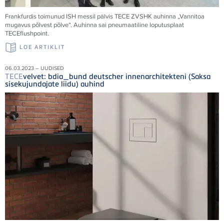
Frankfurdis toimunud ISH messil pälvis
TECE
ZVSHK auhinna „Vannitoa
mugavus põlvest põlve“. Auhinna sai pneumaatiline loputusplaat
TECE
flushpoint.
LOE ARTIKLIT
06.03.2023 – UUDISED
TECE
velvet: bdia_bund deutscher innenarchitekteni (Saksa
sisekujundajate liidu) auhind