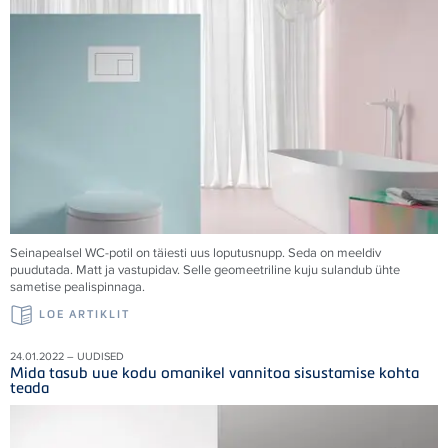
Seinapealsel WC-potil on täiesti uus loputusnupp. Seda on meeldiv
puudutada. Matt ja vastupidav. Selle geomeetriline kuju sulandub ühte
sametise pealispinnaga.
LOE ARTIKLIT
24.01.2022 – UUDISED
Mida tasub uue kodu omanikel vannitoa sisustamise kohta
teada