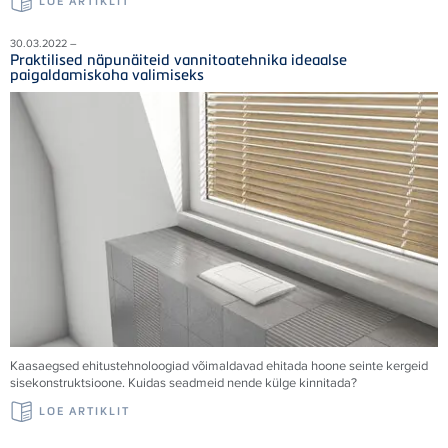
LOE ARTIKLIT
30.03.2022 –
Praktilised näpunäiteid vannitoatehnika ideaalse
paigaldamiskoha valimiseks
Kaasaegsed ehitustehnoloogiad võimaldavad ehitada hoone seinte kergeid
sisekonstruktsioone. Kuidas seadmeid nende külge kinnitada?
LOE ARTIKLIT