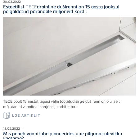
30.03.2022 –
Esteetilist
TECE
drainline duširenni on 15 aasta jooksul
paigaldatud põrandale miljoneid kordi.
TECE
poolt 15 aastat tagasi välja töötatud
sirge
duširenn on oluliselt
mõjutanud vannitoa interjööri ja arhitektuuri.
LOE ARTIKLIT
18.02.2022 –
Mis paneb vannituba planeerides uue pilguga tulevikku
vaatama?