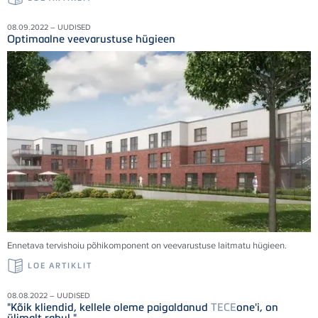
08.09.2022 – UUDISED
Optimaalne veevarustuse hügieen
Ennetava tervishoiu põhikomponent on veevarustuse laitmatu hügieen.
LOE ARTIKLIT
08.08.2022 – UUDISED
"Kõik kliendid, kellele oleme paigaldanud
TECE
one'i, on
ülimalt rahul."