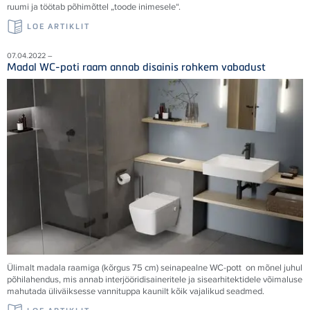
ruumi ja töötab põhimõttel „toode inimesele“.
LOE ARTIKLIT
07.04.2022 –
Madal WC-poti raam annab disainis rohkem vabadust
Ülimalt madala raamiga (kõrgus 75 cm) seinapealne WC-pott on mõnel juhul
põhilahendus, mis annab interjööridisaineritele ja sisearhitektidele võimaluse
mahutada üliväiksesse vannituppa kaunilt kõik vajalikud seadmed.