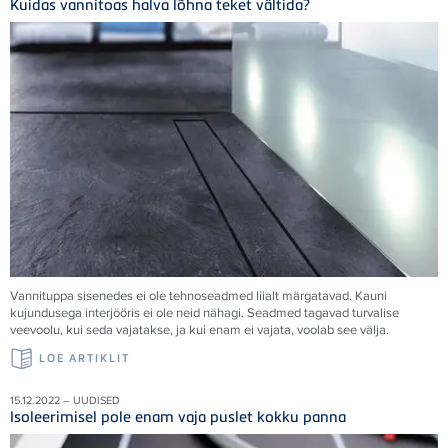
Kuidas vannitoas halva lõhna teket vältida?
Vannituppa sisenedes ei ole tehnoseadmed liialt märgatavad. Kauni
kujundusega interjööris ei ole neid nähagi. Seadmed tagavad turvalise
veevoolu, kui seda vajatakse, ja kui enam ei vajata, voolab see välja.
LOE ARTIKLIT
15.12.2022 – UUDISED
Isoleerimisel pole enam vaja puslet kokku panna