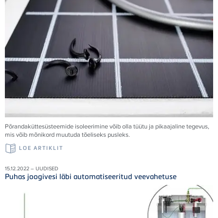
Põrandaküttesüsteemide isoleerimine võib olla tüütu ja pikaajaline tegevus,
mis võib mõnikord muutuda tõeliseks pusleks.
LOE ARTIKLIT
15.12.2022 – UUDISED
Puhas joogivesi läbi automatiseeritud veevahetuse