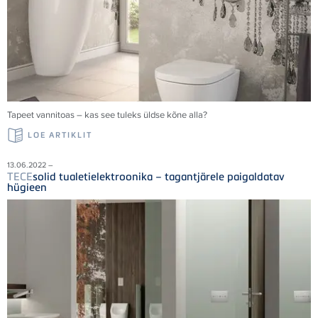
Tapeet vannitoas – kas see tuleks üldse kõne alla?
LOE ARTIKLIT
13.06.2022 –
TECE
solid tualetielektroonika – tagantjärele paigaldatav
hügieen