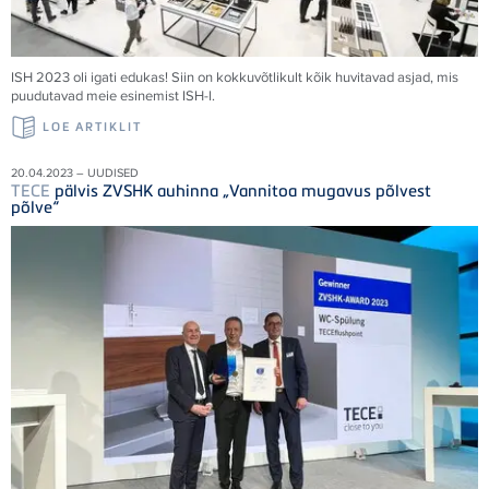
ISH 2023 oli igati edukas! Siin on kokkuvõtlikult kõik huvitavad asjad, mis
puudutavad meie esinemist ISH-l.
LOE ARTIKLIT
20.04.2023 – UUDISED
TECE
pälvis ZVSHK auhinna „Vannitoa mugavus põlvest
põlve“