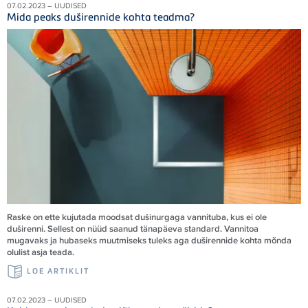
07.02.2023 – UUDISED
Mida peaks duširennide kohta teadma?
Raske on ette kujutada moodsat dušinurgaga vannituba, kus ei ole
duširenni. Sellest on nüüd saanud tänapäeva standard. Vannitoa
mugavaks ja hubaseks muutmiseks tuleks aga duširennide kohta mõnda
olulist asja teada.
LOE ARTIKLIT
07.02.2023 – UUDISED