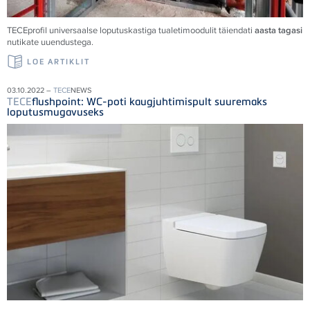
TECE
profil universaalse loputuskastiga tualetimoodulit täiendati
aasta tagasi
nutikate uuendustega.
LOE ARTIKLIT
03.10.2022 –
TECE
NEWS
TECE
flushpoint: WC-poti kaugjuhtimispult suuremaks
loputusmugavuseks