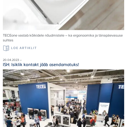
TECE
one vastab kõikidele nõudmistele – ka ergonoomika ja tänapäevasuse
suhtes
LOE ARTIKLIT
20.04.2023 –
ISH: Isiklik kontakt jääb asendamatuks!