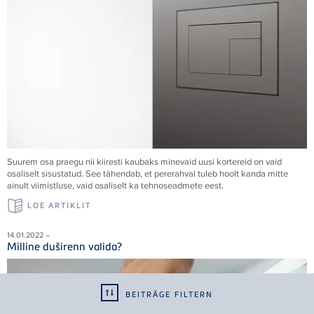
Suurem osa praegu nii kiiresti kaubaks minevaid uusi kortereid on vaid
osaliselt sisustatud. See tähendab, et pererahval tuleb hoolt kanda mitte
ainult viimistluse, vaid osaliselt ka tehnoseadmete eest.
LOE ARTIKLIT
14.01.2022 –
Milline duširenn valida?
BEITRÄGE FILTERN