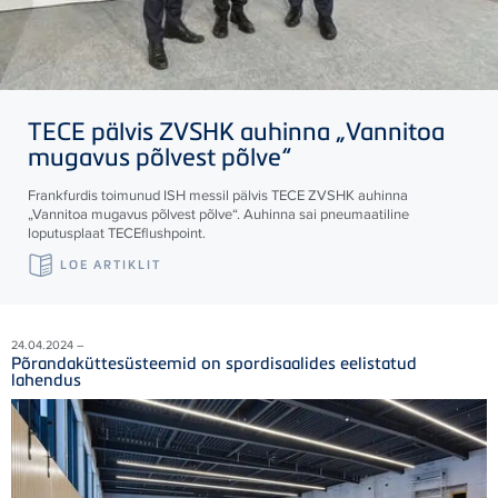
TECE
pälvis ZVSHK auhinna „Vannitoa
mugavus põlvest põlve“
Frankfurdis toimunud ISH messil pälvis
TECE
ZVSHK auhinna
„Vannitoa mugavus põlvest põlve“. Auhinna sai pneumaatiline
loputusplaat
TECE
flushpoint.
LOE ARTIKLIT
24.04.2024 –
Põrandaküttesüsteemid on spordisaalides eelistatud
lahendus