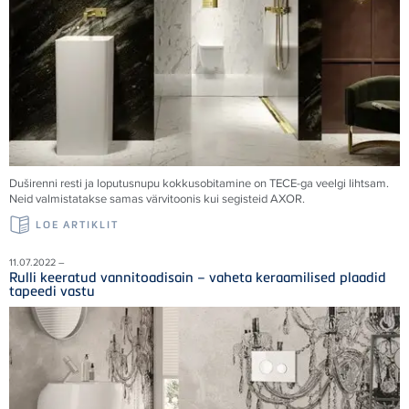
Duširenni resti ja loputusnupu kokkusobitamine on
TECE
-ga veelgi lihtsam.
Neid valmistatakse samas värvitoonis kui segisteid AXOR.
LOE ARTIKLIT
11.07.2022 –
Rulli keeratud vannitoadisain – vaheta keraamilised plaadid
tapeedi vastu