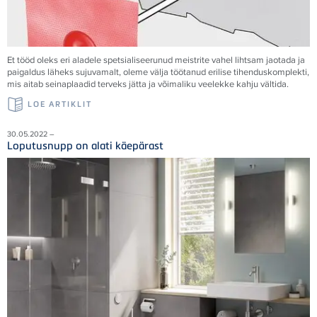
Et tööd oleks eri aladele spetsialiseerunud meistrite vahel lihtsam jaotada ja
paigaldus läheks sujuvamalt, oleme välja töötanud erilise tihenduskomplekti,
mis aitab seinaplaadid terveks jätta ja võimaliku veelekke kahju vältida.
LOE ARTIKLIT
30.05.2022 –
Loputusnupp on alati käepärast