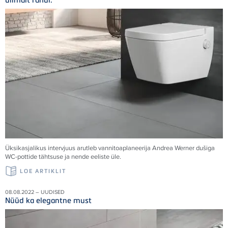
Üksikasjalikus intervjuus arutleb vannitoaplaneerija Andrea Werner dušiga
WC-pottide tähtsuse ja nende eeliste üle.
LOE ARTIKLIT
08.08.2022 – UUDISED
Nüüd ka elegantne must