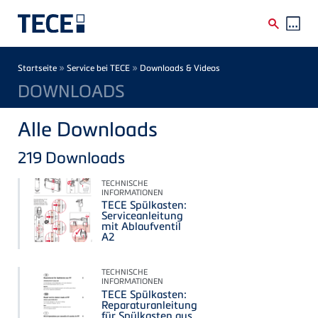
Direkt zum Inhalt
Breadcrumb
»
»
Startseite
Service bei TECE
Downloads & Videos
DOWNLOADS
Alle Downloads
219
Downloads
TECHNISCHE
INFORMATIONEN
TECE Spülkasten:
Serviceanleitung
mit Ablaufventil
A2
TECHNISCHE
INFORMATIONEN
TECE Spülkasten:
Reparaturanleitung
für Spülkasten aus