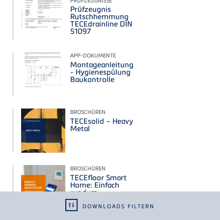
PRÜFZEUGNISSE
Prüfzeugnis
Rutschhemmung
TECEdrainline DIN
51097
APP-DOKUMENTE
Montageanleitung
- Hygienespülung
Baukontrolle
BROSCHÜREN
TECEsolid – Heavy
Metal
BROSCHÜREN
TECEfloor Smart
Home: Einfach
rundum
wohlfühlen
DOWNLOADS FILTERN